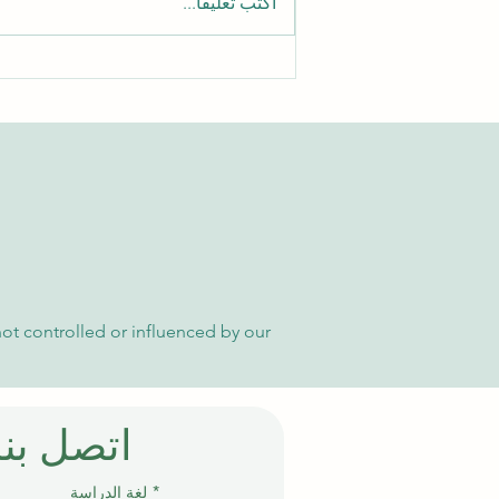
اكتب تعليقًا...
الدليل الشامل للوصول إلى
مقالات الجامعة السويسرية
الدولية الأكاديمية
not controlled or influenced by our
اتصل بنا
إ
*
لغة الدراسة