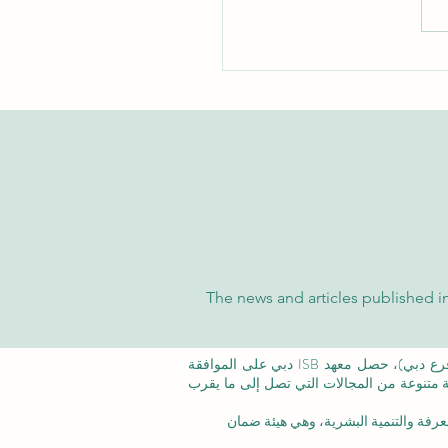
شاملة على تفوق الجامعة
سرية الدولية في تصنيفات
 والتايمز العالمية
The news and articles published in
©معهد التدريب الإداري ISB (فرع من ISBM AG) (فرع دبي)، حصل معهد ISB دبي على الموافقة
عة متنوعة من المجالات التي تصل إلى ما يقرب
عرفة والتنمية البشرية،
وهي هيئة ضمان