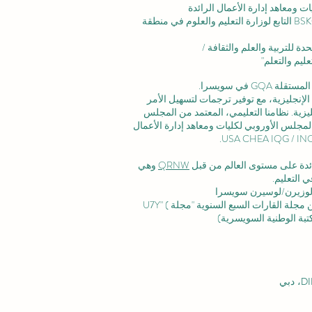
ت ومعاهد إدارة الأعمال الرائدة
الاعتماد المؤسسي: تم الاعتراف بالأكاديمية من قبل BSKG التابع لوزارة التعليم والعلوم في منطقة
ليم والتعلم"
 في سويسرا.
لإنجليزية، مع توفير ترجمات لتسهيل الأمر
زية. نظامنا التعليمي، المعتمد من
المجلس
لمجلس الأوروبي لكليات ومعاهد إدارة الأعمال
رائدة على مستوى العالم من قبل
QRNW
وهي
 التعليم.
وزيرن/لوسيرن سويسرا
ة القارات السبع السنوية "مجلة U7Y" (