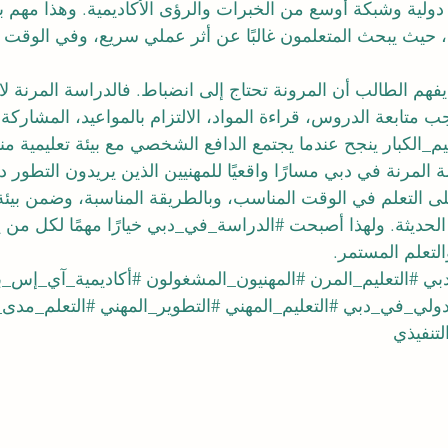
ية دولية وشبكة أوسع من الخبرات والرؤى الأكاديمية. وهذا مه
، حيث يبحث المتعلمون غالبًا عن أثر عملي سريع، وفي الوقت
فهم الطالب أن المرونة تحتاج إلى انضباط. فالدراسة المرنة لا 
يجب متابعة الدروس، قراءة المواد، الالتزام بالمواعيد، المشاركة 
م_الكبار
 ينجح عندما يجتمع الدافع الشخصي مع بيئة تعليمية من
ة المرنة في دبي مسارًا واقعيًا للمهنيين الذين يريدون التطور
لى التعلم في الوقت المناسب، وبالطريقة المناسبة، وضمن بيئة
 الحديثة. ولهذا أصبحت 
#الدراسة_في_دبي
 خيارًا مهمًا لكل من 
لتعلم المستمر.
بي
#التعليم_المرن
#المهنيون_المشغولون
#أكاديمية_آي_إس_
دولي_في_دبي
#التعليم_المهني
#التطوير_المهني
#التعلم_مدى_
لتنفيذي