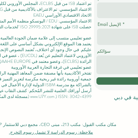
تم اعتماد ISB من قبل ECLBS،
المجلس الأوروبي لكليا
الاتحاد الاقتصادي الأوراسي EAEU
الاعتماد المؤسسي: EDU / اليونسكو منظمة الأمم المتحدة للتربية والعلم والثقافة /
Email الإيميل
حصلت ISB على
شهادة ISO 29995:2021
"لخدمات التع
عضو تعليمي منتسب إلى علامة ضمان الجودة العالمية المستقلة GQA
يعتمد هذا الموقع الإلكتروني بشكل أساسي على اللغة ا
عليكم. في حال وجود أي اختلاف، تُعتمد النصوص الإنجلي
سؤالكم
الأوروبي لاعتماد التعليم عن بُعد (EUCDL)
، عضو في
ا
الرائدة
(ECLBS)، وعضو معتمد في USA CHEA IQG / INQAAHE EUROPE.
عضو تعليمي في غرفة التجارة العربية الأوروبية
تفتخر الأكاديمية بأنها مصنفة ضمن المعاهد المهنية ال
جمعية أوروبية رائدة غير ربحية مكرسة لتعزيز التميز في
بالشراكة مع مدرسة ISBM الدولية لإدارة الأعمال في
ل
أرسل أوراقك العلمية للنشر المُحكم: كشف النقاب عن مجل
) ISSN: 3042-4399 (مسجلة لدى المكتبة الوطنية السويسرية)
www.U7Y.com
لية في دبي
مكان مكتب القبول: مكتب 213، مبنى CEO، مجمع دبي للاستثمار DIP، دبي
ملاحظة: رسوم الدراسة لا تشمل رسوم التخرج.