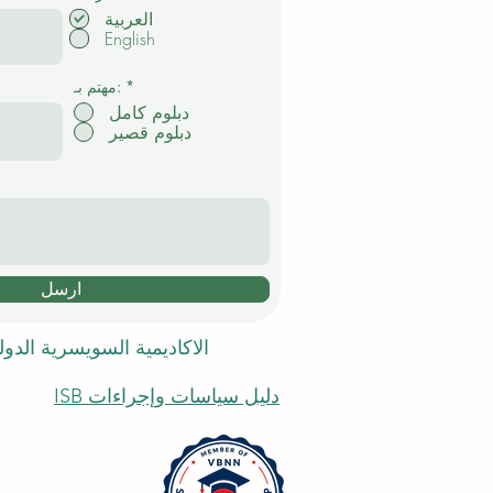
ل
العربية
ز
English
ا
م
ي
*
مهتم بـ:
دبلوم كامل
دبلوم قصير
ارسل
الاكاديمية السويسرية الدو
دليل سياسات وإجراءات ISB