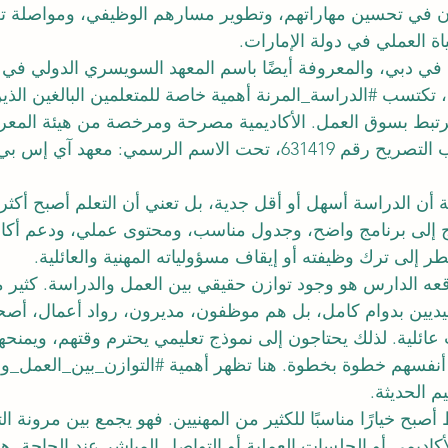
ن في تحسين مهاراتهم، وتطوير مسارهم الوظيفي، ومواصلة تع
ة العملي في دولة الإمارات.
في دبي، والمعروفة أيضًا باسم المعهد السويسري الدولي في دب
، تكتسب 
#الدراسة_المرنة
 أهمية خاصة للمتعلمين البالغين الذي
بط بسوق العمل. الأكاديمية مصرحة ومرخصة من هيئة المعرفة
البشرية في دبي بموجب التصريح رقم 631419، تحت الاسم الرسمي: معهد آ
ة
 أن الدراسة أسهل أو أقل جدية، بل تعني أن التعلم أصبح أكثر ذك
ج إلى برنامج واضح، وجدول مناسب، ومحتوى عملي، ودعم أكا
 إلى ترك وظيفته أو إيقاف مسؤولياته المهنية والعائلية.
عه الدارس هو وجود توازن حقيقي بين العمل والدراسة. كثير م
قليديين بدوام كامل، بل هم موظفون، مديرون، رواد أعمال، أصح
ائلية. لذلك يحتاجون إلى نموذج تعليمي يحترم وقتهم، ويمنحهم
نفسهم خطوة بخطوة. هنا تظهر أهمية 
#التوازن_بين_العمل_وا
 الحديثة.
 أصبح خيارًا مناسبًا للكثير من المهنيين. فهو يجمع بين مرونة ال
لأكاديمي أو الجلسات العملية أو التواصل المباشر عند الحاجة. هذ