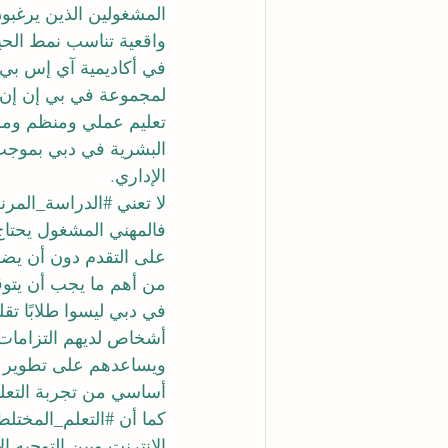
المشغولين الذين يرغبو
واقعية تناسب نمط الحيا
في أكاديمية آي إس بي 
لمجموعة في بي إن إن
تعليم عملي ومنظم ومرت
الإداري.
لا تعني 
#الدراسة_المرن
فالمهني المشغول يحتا
على التقدم دون أن يضطر
من أهم ما يجب أن يتوق
في دبي ليسوا طلابًا ت
أشخاص لديهم التزامات ع
ويساعدهم على تطوير أ
أساسي من تجربة التعليم
كما أن 
#التعلم_المختلط
الإنترنت وبين التوجيه ا