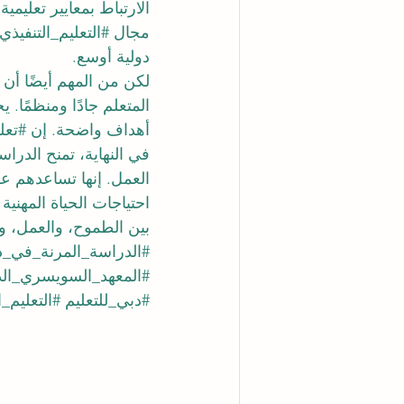
الارتباط بمعايير تعليم
مجال 
#التعليم_التنفيذي
دولية أوسع.
لكن من المهم أيضًا أن ي
المتعلم جادًا ومنظمًا. 
أهداف واضحة. إن 
#تعلي
في النهاية، تمنح الدراس
العمل. إنها تساعدهم ع
احتياجات الحياة المهنية
بين الطموح، والعمل، وا
#الدراسة_المرنة_في_د
#المعهد_السويسري_ال
#دبي_للتعليم
#التعليم_ا