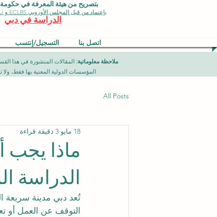
بتصريح من هيئة المعرفة في حكومة دبي 
بإعتماد من قبل المجلس الأوروبي ECLBS و EDU وجودة الأيزو
الدراسة في دبي
اتصل بنا
التسجيل/إنتسب
ملاحظة معلوماتية:
المؤسسات الدولية المعنية بها فقط، ولا تمثل برامج جامعية تقدمها مؤسسة (ISB) دبي محلياً، ح
All Posts
18 مايو
3 دقيقة قراءة
ماذا يجب أ
الدراسة ال
تُعد دبي مدينة سريعة ا
التوقف عن العمل أو تعطي