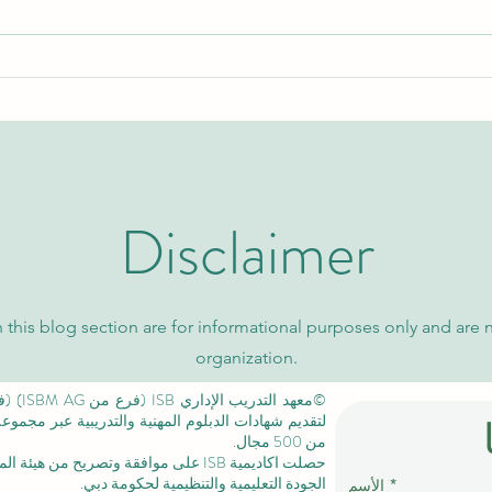
اكتشف برامج الماجستير التنفيذي
نظرة 
والتعليم العالي مع الجامعة
السوي
السويسرية الدولية
كيو إس
Disclaimer
 this blog section are for informational purposes only and are 
organization.
لتقديم شهادات الدبلوم المهنية والتدريبية عبر مجمو
من 500 مجال.
حصلت اكاديمية ISB على موافقة وتصريح من
هيئة الم
الجودة التعليمية والتنظيمية لحكومة دبي.
الأسم