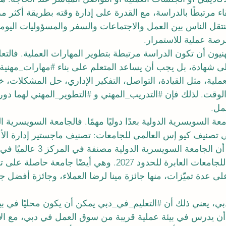
ء مرتبطًا بالدراسة، مع القدرة على إدارة وقته بطريقة أكثر مر
تقل الناس بين العمل والاجتماعات والسفر والمسؤوليات اليومي
فرصة عملية للاستمرار.
نيون أن تكون الدراسة مرتبطة بتطوير المهارات العملية. فالتعلي
شهادة، بل يجب أن يساعد المتعلم على بناء 
#مهارات_مهنية
ملية، مثل القيادة، التواصل، التفكير الإداري، حل المشكلات، خد
لوقت. لذلك فإن 
#التدريب_المهني
 و 
#التطوير_المهني
 لهما دو
عمل.
ة السويسرية الدولية بعدًا دوليًا مهمًا. فالجامعة السويسرية ا
22 عالميًا في تصنيف كيو إس العالمي للجامعات: تصنيف ماجستير إدارة ال
2026 — المشترك. كما أن الجامعة السويسرية الدو
العالمي كيو آر إن دبليو للجامعات العابرة للحدود 2027. وهي أيضً
عدة تميّزات، منها جائزة مينا لرضا العملاء، وجائزة أفضل جا
بي، يعني ذلك أن 
#التعليم_في_دبي
 يمكن أن يكون محليًا في بيئ
أن يدرس في بيئة عملية قريبة من سوق العمل في دبي، مع الا