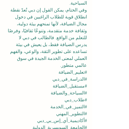
السياحية.
وفي الختام، يمكن القول إن دبي تُعدّ نقطة 
انطلاق قوية للطلاب الراغبين في دخول 
مجال الضيافة، لأنها تمنحهم بيئة دولية، 
وثقافة خدمة متقدمة، وتنوعًا ثقافيًا، وفرصًا 
للتعلم من الواقع. فالطالب في دبي لا 
يدرس الضيافة فقط، بل يعيش في بيئة 
تساعده على تطوير الثقة، والوعي، والفهم 
العملي لمعنى الخدمة الجيدة في سوق 
عالمي متطور.
#تعليم_الضيافة
#الدراسة_في_دبي
#مستقبل_الضيافة
#السياحة_والضيافة
#طلاب_دبي
#التميز_في_الخدمة
#التطوير_المهني
#أكاديمية_آي_إس_بي_دبي
#الجامعة_السويسرية_الدولية