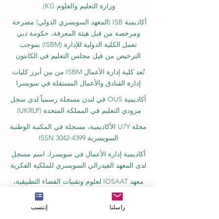
وزارة التعليم والعلوم KG).
أكاديمية ISB (المعهد السويسري الدولي) مصرحة
ومرخصة من قبل هيئة المعرفة، حكومة دبي
تعمل الكلية الدولية للإدارة (ISBM) بموجب
الترخيص من قبل مجلس التعليم في الكانتون
تُعد كلية إدارة الأعمال ISBM من بين أبرز كليات
إدارة الفنادق والأعمال المستقلة في سويسرا
أكاديمية OUS في لندن مسجلة رسمياً لدى سجل
مزودي التعليم في المملكة المتحدة (UKRLP).
مجلة U7Y الأكاديمية، مسجلة في المكتبة الوطنية
السويسرية ISSN 3042-4399
أكاديمية إدارة الأعمال في سويسرا، اسم مسجل
لدى المعهد الفيدرالي السويسري للملكية الفكرية
معهد IOSAAT لعلوم وتقنيات الفضاء التطبيقية،
للنهوض بعلوم وتقنيات الفضاء
راسلنا
إنتسب
مكتبة الطلاب الدولية STULIB هي مكتبة أكاديمية