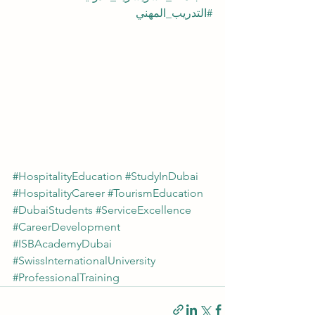
#التدريب_المهني
#HospitalityEducation
#StudyInDubai
#HospitalityCareer
#TourismEducation
#DubaiStudents
#ServiceExcellence
#CareerDevelopment
#ISBAcademyDubai
#SwissInternationalUniversity
#ProfessionalTraining