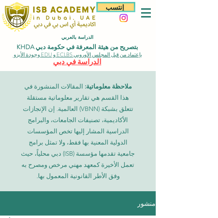
إنتسب
الدراسة بالعربي
بتصريح من هيئة المعرفة في حكومة دبي KHDA
بإعتماد من قبل المجلس الأوروبي ECLBS و EDU وجودة الأيزو
الدراسة في دبي
ملاحظة معلوماتية:
المقالات المنشورة في
هذا القسم هي تقارير معلوماتية مستقلة
تتعلق بشبكة (VBNN) العالمية. إن الإنجازات
الأكاديمية، تصنيفات الجامعات، والبرامج
الدراسية المشار إليها تخص المؤسسات
الدولية المعنية بها فقط، ولا تمثل برامج
جامعية تقدمها مؤسسة (ISB) دبي محلياً، حيث
تعمل الأخيرة كمعهد مهني مرخص ومصرح به
وفق الأطر القانونية المعمول بها.
منشور