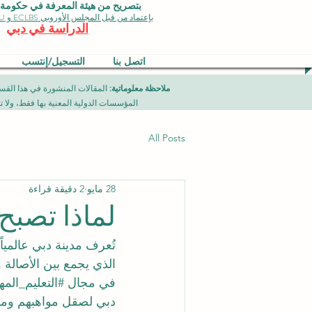
بتصريح من هيئة المعرفة في حكومة دبي 
بإعتماد من قبل المجلس الأوروبي ECLBS و EDU وجودة الأيزو
الدراسة في دبي
اتصل بنا
التسجيل/إنتسب
ملاحظة معلوماتية:
المؤسسات الدولية المعنية بها فقط، ولا تمثل برامج جامعية تقدمها مؤسسة (ISB) دبي محلياً، ح
All Posts
28 مايو
2 دقيقة قراءة
لماذا تصبح 
تُعرف مدينة دبي عالميا
الذي يجمع بين الأصالة و
في مجال 
#التعليم_المه
دبي لصقل مواهبهم ومو