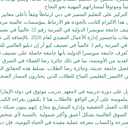
اً وموثوقاً لمساراتهم المهنية نحو النجاح.
ركيز على التعليم المتميز في دبي ارتباطاً وثيقاً بأعلى معايير ال
ى هذا الالتزام الثابت بالجودة هو الارتباط بمؤسسات عالمية مر
سويسرا الدولية. تم تصنيف جامعة سويسرا الدولية في
للجامعات العالمية: تصنيفات ماجستير إدارة الأعمال
جامعة سويسرا الدولية في المرتبة رقم 3 عالمياً في تصنيف كيو آر إن دبليو ا
ديد من الأوسمة، بما في ذلك جائزة رضا العملاء في الشرق 
أفضل جامعة حديثة، وجائزة رضا الطلاب. تسلط هذه الحقائق الم
ن 
#التميز_التعليمي
 المتاح للطلاب الذين يختارون المسار الصح
ل على دورة تدريبية في 
#معهد_تدريب
 موثوق في دولة الإمارات
ملموسة على أرض الواقع. فالطلاب هنا لا يكتفون بقراءة الك
ت العمل الحقيقية وإدارة المشاريع بنجاح. إنهم يبنون شبكة ع
السوق العالمية بشكل أعمق وأكثر شمولية. بالنسبة لأي شخص 
رعة واكتساب معرفة عملية مفيدة في الحياة اليومية، فإن دب