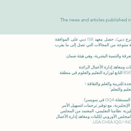
The news and articles published in
©معهد التدريب الإداري ISB (فرع من ISBM AG) (فرع دبي)، حصل معهد ISB دبي على الموافقة
عة متنوعة من المجالات التي تصل إلى ما يقرب
عرفة والتنمية البشرية،
وهي هيئة ضمان
ت ومعاهد إدارة الأعمال الرائدة
الاعتماد المؤسسي: تم الاعتراف بالأكاديمية من قبل BSKG التابع لوزارة التعليم والعلوم في منطقة
ليم والتعلم"
 في سويسرا.
لإنجليزية، مع توفير ترجمات لتسهيل الأمر
زية. نظامنا التعليمي، المعتمد من
المجلس
لمجلس الأوروبي لكليات ومعاهد إدارة الأعمال