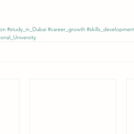
ion
#study_in_Dubai
#career_growth
#skills_developmen
ional_University