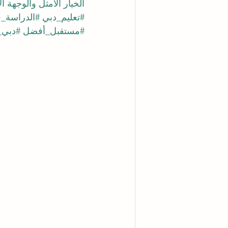
الخيار الأمثل والوجهة ال
#تعليم_دبي
#الدراسة_
#مستقبل_أفضل
#دبي_