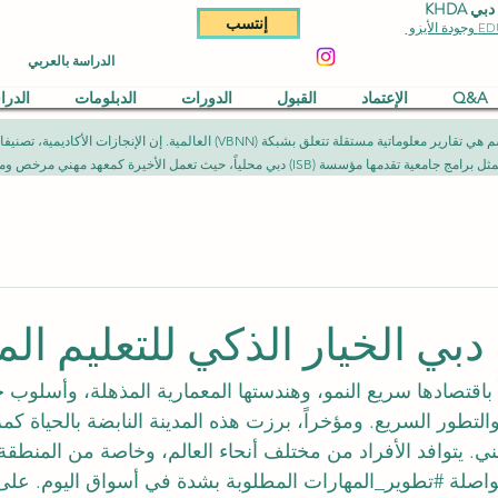
KHDA
إنتسب
الدراسة بالعربي
Q&A
الإعتماد
القبول
الدورات
الدبلومات
الدر
المقالات المنشورة في هذا القسم هي تقارير معلوماتية مستقلة تتعلق بشبكة (NN
يث تعمل الأخيرة كمعهد مهني مرخص ومصرح به وفق الأطر القانونية المعمول بها.
دبي الخيار الذكي للتعليم ال
ً باقتصادها سريع النمو، وهندستها المعمارية المذهلة، وأسلوب ح
التطور السريع. ومؤخراً، برزت هذه المدينة النابضة بالحياة كم
ني
. يتوافد الأفراد من مختلف أنحاء العالم، وخاصة من المنطقة 
اصلة 
#تطوير_المهارات
 المطلوبة بشدة في أسواق اليوم. عل