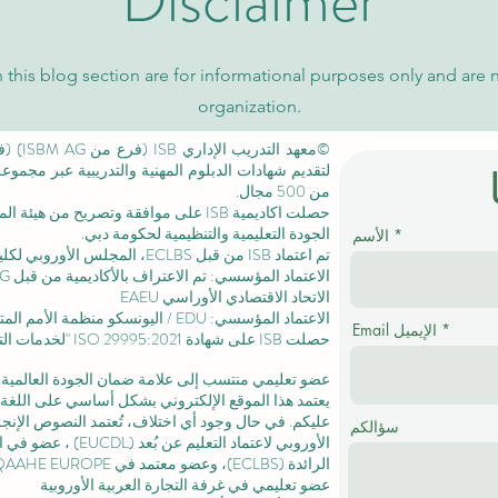
Disclaimer
 this blog section are for informational purposes only and are 
organization.
لتقديم شهادات الدبلوم المهنية والتدريبية عبر مجمو
من 500 مجال.
حصلت اكاديمية ISB على موافقة وتصريح من
هيئة الم
الجودة التعليمية والتنظيمية لحكومة دبي.
الأسم
تم اعتماد ISB من قبل ECLBS،
المجلس الأوروبي لكليا
الاتحاد الاقتصادي الأوراسي EAEU
الاعتماد المؤسسي: EDU / اليونسكو منظمة الأمم المتحدة للتربية والعلم والثقافة /
Email الإيميل
حصلت ISB على
شهادة ISO 29995:2021
"لخدمات التع
عضو تعليمي منتسب إلى علامة ضمان الجودة العالمية المستقلة GQA
يعتمد هذا الموقع الإلكتروني بشكل أساسي على اللغة ا
عليكم. في حال وجود أي اختلاف، تُعتمد النصوص الإنجلي
سؤالكم
الأوروبي لاعتماد التعليم عن بُعد (EUCDL)
، عضو في
ا
الرائدة
(ECLBS)، وعضو معتمد في USA CHEA IQG / INQAAHE EUROPE.
عضو تعليمي في غرفة التجارة العربية الأوروبية