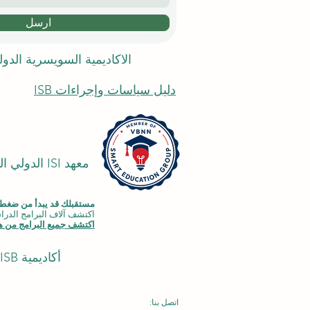
ارسل
الاكاديمية السويسرية الدو
دليل سياسات وإجراءات ISB
معهد ISI ا
مستقبلك قد يبدأ من ضغطة
اكتشف آلاف البرامج الدراسية المقدمة ضمن مجموعة VBNN في 9 م
اكتشف جميع البرامج من هن
أكاديمية ISB في دبي (
اتصل بنا: