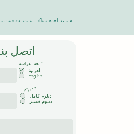
not controlled or influenced by our
اتصل بنا
إ
*
لغة الدراسة
ل
العربية
ز
English
ا
م
ي
*
مهتم بـ:
دبلوم كامل
دبلوم قصير