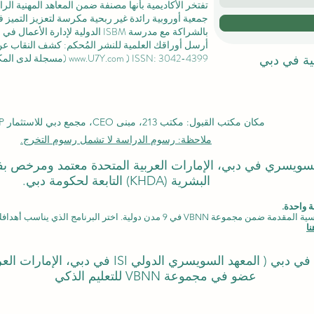
تفتخر الأكاديمية بأنها مصنفة ضمن المعاهد المهنية ال
جمعية أوروبية رائدة غير ربحية مكرسة لتعزيز التميز في
بالشراكة مع مدرسة ISBM الدولية لإدارة الأعمال في
ل
أرسل أوراقك العلمية للنشر المُحكم: كشف النقاب عن مجل
) ISSN: 3042-4399 (مسجلة لدى المكتبة الوطنية السويسرية)
www.U7Y.com
لية في دبي
مكان مكتب القبول: مكتب 213، مبنى CEO، مجمع دبي للاستثمار DIP، دبي
ملاحظة: رسوم الدراسة لا تشمل رسوم التخرج.
لدولي السويسري في دبي، الإمارات العربية المتحدة معتمد ومرخص 
البشرية (KHDA) التابعة لحكومة دبي.
 واحدة.
دن دولية. اختر البرنامج الذي يناسب أهدافك، لغتك، وطموحك المهني.
ا
المعهد السويسري الدولي ISI في دبي، الإمارات العربية المتحدة)
عضو في مجموعة VBNN للتعليم الذكي