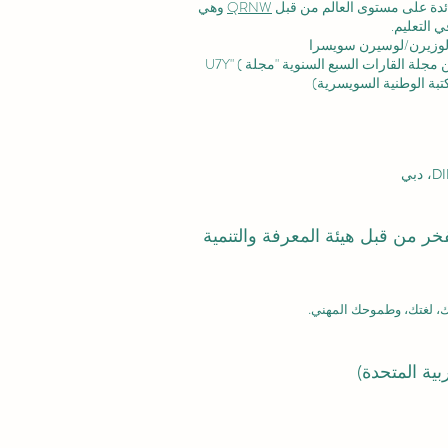
رائدة على مستوى العالم من قبل
QRNW
وهي
 التعليم.
وزيرن/لوسيرن سويسرا
ة القارات السبع السنوية "مجلة U7Y" (
بفخر من قبل هيئة المعرفة والتنمية