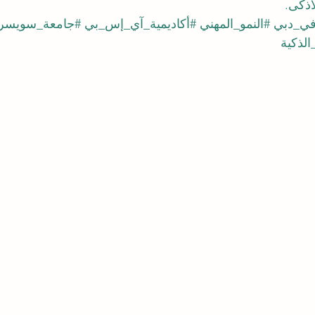
أذكى.
في_دبي
#النمو_المهني
#أكاديمية_آي_إس_بي
#جامعة_سويسرا_
الذكية