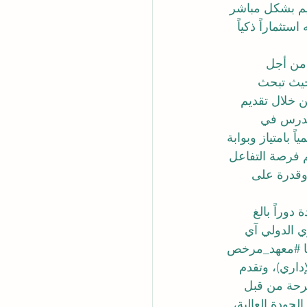
ليم بشكل مباشر 
تثماراً ذكياً 
 من أجل 
حيث تبحث 
ن خلال تقديم 
تُدرس في 
ً بامتياز وبوابة 
م فرصة التفاعل 
وقدرة على 
دوراً بالغ 
ي الدولي آي 
 
#معهد_مرخص
ريب الإداري)، وتقدم 
حة
 من قبل 
لجودة العالية، 