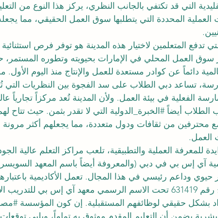
تقليدية التي قد تكتفي بالجانب النظري، يركز هذا النوع من التع
لعملية المحددة التي يتطلبها سوق العمل الحقيقي، مما يجعله اس
يين.
تي تدفع المتعلمين لاختيار هذه المدينة هو توفر فرص استثنائية
ز سوق العمل المحلي في الإمارات بحيويته وتطوره المستمر، 
لمية دائماً عن كوادر مستعدة للعمل والإنتاج منذ اليوم الأول. م
مارسة، تساعد دبي الطلاب على سد الفجوة بين النظريات التي 
ة الفعلية في بيئة العمل. ولأن المدينة تُعد مركزاً تجارياً عالميا
الطلاب أيضاً 
#الخبرة_الدولية
 التي لا تقدر بثمن. حيث تتاح له
 مع محترفين من ثقافات ودول متعددة، مما يجعلهم أكثر مرونة 
 العمل.
دة للمعرفة العملية والتطبيقية، تلعب مراكز التعلم عالية الجودة 
ديمية آي إس بي في دبي (والمعروفة أيضاً باسم المعهد السويسر
يوي وداعم رئيسي في هذا المجال. تعمل الأكاديمية باعتبارها
للتدريب المهني (تصريح رقم 631419 تحت الاسم الرسمي معهد آي إس بي للتد
اد بشكل حقيقي لوظائفهم المستقبلية. إن كون المؤسسة 
#مصر
لبشرية يضمن أن التعليم المقدم موثوق به تماماً، ويلبي توقعات ا