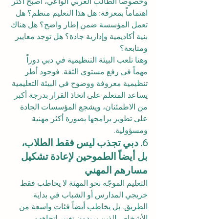
وخصوصاً الطالب العربي الواعي، أصبح أكثر 
اهتماماً بمعرفة: هل هذا التعليم منظم؟ هل 
تعمل المؤسسة ضمن إطار واضح؟ هل هناك 
بنية أكاديمية وإدارية جادة؟ هل توجد معايير 
ومتابعة؟
وهنا تلعب البيئة التنظيمية في دبي دوراً 
مهماً في رفع مستوى الثقة. فوجود أطر 
تنظيمية معروفة ووضوح في البيئة التعليمية 
يساعد المتعلم على اتخاذ القرار بدرجة أكبر 
من الاطمئنان، ويشجع المؤسسات الجادة 
على تطوير برامجها بصورة أكثر مهنية 
ومسؤولية.
6. دبي تجذب ليس فقط الطلاب، 
بل أيضاً الطموحين لإعادة تشكيل 
مسارهم المهني
التعليم الموجّه نحو المهنة لا يخاطب فقط 
خريجي المدارس أو الشباب في بداية 
الطريق. بل يخاطب أيضاً فئات واسعة من 
الأشخاص الذين يريدون تغيير اتجاههم 