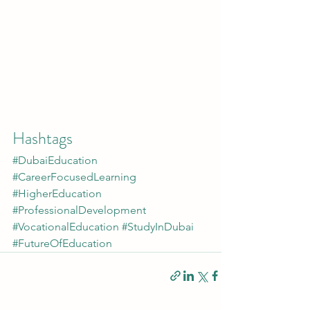
Hashtags
#DubaiEducation
#CareerFocusedLearning
#HigherEducation
#ProfessionalDevelopment
#VocationalEducation
#StudyInDubai
#FutureOfEducation