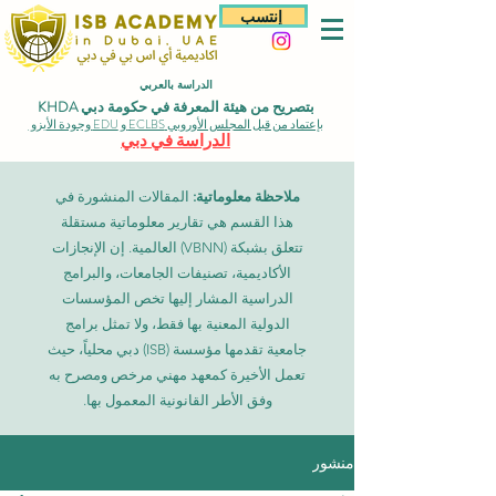
إنتسب
الدراسة بالعربي
بتصريح من هيئة المعرفة في حكومة دبي KHDA
بإعتماد من قبل المجلس الأوروبي ECLBS و EDU وجودة الأيزو
الدراسة في دبي
ملاحظة معلوماتية:
المقالات المنشورة في
هذا القسم هي تقارير معلوماتية مستقلة
تتعلق بشبكة (VBNN) العالمية. إن الإنجازات
الأكاديمية، تصنيفات الجامعات، والبرامج
الدراسية المشار إليها تخص المؤسسات
الدولية المعنية بها فقط، ولا تمثل برامج
جامعية تقدمها مؤسسة (ISB) دبي محلياً، حيث
تعمل الأخيرة كمعهد مهني مرخص ومصرح به
وفق الأطر القانونية المعمول بها.
منشور