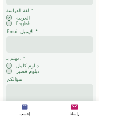
إ
*
لغة الدراسة
ل
العربية
ز
English
ا
م
Email الإيميل
ي
*
مهتم بـ:
دبلوم كامل
دبلوم قصير
سؤالكم
ارسل
راسلنا
إنتسب
دليل سياسات وإجراءات ISB
الاكاديمية السويسرية الدولية في دبي