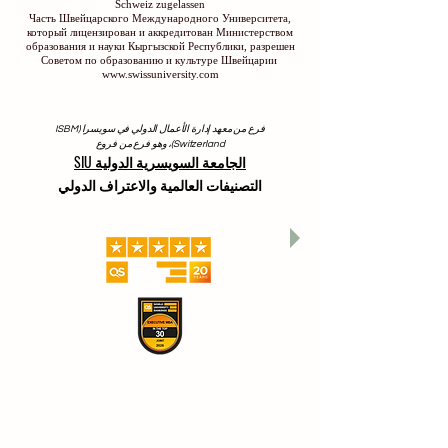
Schweiz zugelassen
Часть Швейцарского Международного Университета,
который лицензирован и аккредитован Министерством
образования и науки Кыргызской Республики, разрешен
Советом по образованию и культуре Швейцарии
www.swissuniversity.com
فرع من معهد إدارة الأعمال الدولي في سويسرا (ISBM
Switzerland)، وهو فرع من فروع
الجامعة السويسرية الدولية SIU
التصنيفات العالمية والاعتراف الدولي