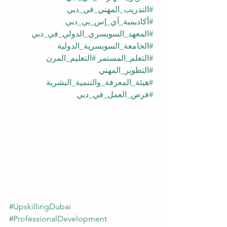
#التدريب_المهني_في_دبي
#أكاديمية_آي_إس_بي_دبي
#المعهد_السويسري_الدولي_في_دبي
#الجامعة_السويسرية_الدولية
#التعلم_المستمر
#التعليم_المرن
#التطوير_المهني
#هيئة_المعرفة_والتنمية_البشرية
#فرص_العمل_في_دبي
#UpskillingDubai
#ProfessionalDevelopment