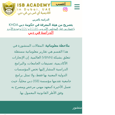
إنتسب
الدراسة بالعربي
بتصريح من هيئة المعرفة في حكومة دبي KHDA
بإعتماد من قبل المجلس الأوروبي ECLBS و EDU وجودة الأيزو
الدراسة في دبي
ملاحظة معلوماتية:
المقالات المنشورة في
هذا القسم هي تقارير معلوماتية مستقلة
تتعلق بشبكة (VBNN) العالمية. إن الإنجازات
الأكاديمية، تصنيفات الجامعات، والبرامج
الدراسية المشار إليها تخص المؤسسات
الدولية المعنية بها فقط، ولا تمثل برامج
جامعية تقدمها مؤسسة (ISB) دبي محلياً، حيث
تعمل الأخيرة كمعهد مهني مرخص ومصرح به
وفق الأطر القانونية المعمول بها.
منشور