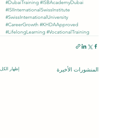
#DubaiTraining
#ISBAcademyDubai
#ISIInternationalSwissInstitute
#SwissInternationalUniversity
#CareerGrowth
#KHDAApproved
#LifelongLearning
#VocationalTraining
إظهار الكل
المنشورات الأخيرة