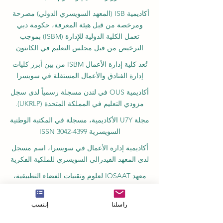
أكاديمية ISB (المعهد السويسري الدولي) مصرحة
ومرخصة من قبل هيئة المعرفة، حكومة دبي
تعمل الكلية الدولية للإدارة (ISBM) بموجب
الترخيص من قبل مجلس التعليم في الكانتون
تُعد كلية إدارة الأعمال ISBM من بين أبرز كليات
إدارة الفنادق والأعمال المستقلة في سويسرا
أكاديمية OUS في لندن مسجلة رسمياً لدى سجل
مزودي التعليم في المملكة المتحدة (UKRLP).
مجلة U7Y الأكاديمية، مسجلة في المكتبة الوطنية
السويسرية ISSN 3042-4399
أكاديمية إدارة الأعمال في سويسرا، اسم مسجل
لدى المعهد الفيدرالي السويسري للملكية الفكرية
معهد IOSAAT لعلوم وتقنيات الفضاء التطبيقية،
للنهوض بعلوم وتقنيات الفضاء
مكتبة الطلاب الدولية STULIB هي مكتبة أكاديمية
راسلنا
إنتسب
على الإنترنت لدعم الطلاب