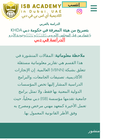
إنتسب
الدراسة بالعربي
بتصريح من هيئة المعرفة في حكومة دبي KHDA
بإعتماد من قبل المجلس الأوروبي ECLBS و EDU وجودة الأيزو
الدراسة في دبي
ملاحظة معلوماتية:
المقالات المنشورة في
هذا القسم هي تقارير معلوماتية مستقلة
تتعلق بشبكة (VBNN) العالمية. إن الإنجازات
الأكاديمية، تصنيفات الجامعات، والبرامج
الدراسية المشار إليها تخص المؤسسات
الدولية المعنية بها فقط، ولا تمثل برامج
جامعية تقدمها مؤسسة (ISB) دبي محلياً، حيث
تعمل الأخيرة كمعهد مهني مرخص ومصرح به
وفق الأطر القانونية المعمول بها.
منشور