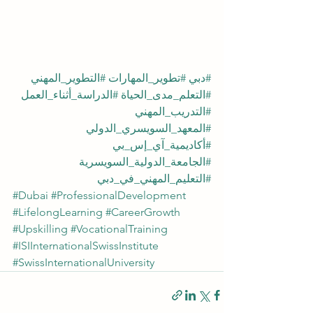
#دبي
#تطوير_المهارات
#التطوير_المهني
#التعلم_مدى_الحياة
#الدراسة_أثناء_العمل
#التدريب_المهني
#المعهد_السويسري_الدولي
#أكاديمية_آي_إس_بي
#الجامعة_الدولية_السويسرية
#التعليم_المهني_في_دبي
#Dubai
#ProfessionalDevelopment
#LifelongLearning
#CareerGrowth
#Upskilling
#VocationalTraining
#ISIInternationalSwissInstitute
#SwissInternationalUniversity