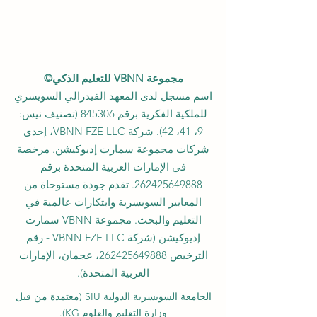
مجموعة VBNN للتعليم الذكي©
اسم مسجل لدى المعهد الفيدرالي السويسري
للملكية الفكرية برقم 845306 (تصنيف نيس:
9، 41، 42). شركة VBNN FZE LLC، إحدى
شركات مجموعة سمارت إديوكيشن. مرخصة
في الإمارات العربية المتحدة برقم
262425649888
. تقدم جودة مستوحاة من
المعايير السويسرية وابتكارات عالمية في
التعليم والبحث. مجموعة VBNN سمارت
إديوكيشن (شركة VBNN FZE LLC - رقم
الترخيص
262425649888
، عجمان، الإمارات
العربية المتحدة).
الجامعة السويسرية الدولية
SIU
(
معتمدة من قبل
وزارة التعليم والعلوم KG).