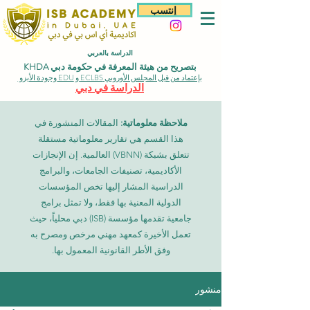
إنتسب
الدراسة بالعربي
بتصريح من هيئة المعرفة في حكومة دبي KHDA
بإعتماد من قبل المجلس الأوروبي ECLBS و EDU وجودة الأيزو
الدراسة في دبي
ملاحظة معلوماتية:
المقالات المنشورة في
هذا القسم هي تقارير معلوماتية مستقلة
تتعلق بشبكة (VBNN) العالمية. إن الإنجازات
الأكاديمية، تصنيفات الجامعات، والبرامج
الدراسية المشار إليها تخص المؤسسات
الدولية المعنية بها فقط، ولا تمثل برامج
جامعية تقدمها مؤسسة (ISB) دبي محلياً، حيث
تعمل الأخيرة كمعهد مهني مرخص ومصرح به
وفق الأطر القانونية المعمول بها.
منشور