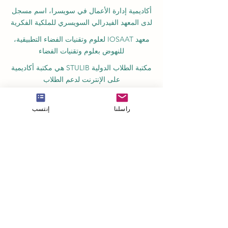
أكاديمية إدارة الأعمال في سويسرا، اسم مسجل
لدى المعهد الفيدرالي السويسري للملكية الفكرية
معهد IOSAAT لعلوم وتقنيات الفضاء التطبيقية،
للنهوض بعلوم وتقنيات الفضاء
مكتبة الطلاب الدولية STULIB هي مكتبة أكاديمية
على الإنترنت لدعم الطلاب
مركز YJD العالمي للدبلوماسية®، معهد دراسات
الدبلوماسية والعلوم السياسية في سويسرا
راسلنا
إنتسب
أكاديمية AAHES المستقلة للتعليم العالي
والمهني في زيورخ، سويسرا، تأسست عام 2013
معهد SII السويسري الدولي، قسم التعليم المهني
– دبي، منذ عام 2023، رقم الترخيص 1196747
مدرسة SDBS السويسرية للأعمال عن بعد®
مسجلة في المعهد الفيدرالي للملكية الفكرية
مدرسة SOHS السويسرية للضيافة عبر
الإنترنت® مسجلة في المعهد الفيدرالي للملكية