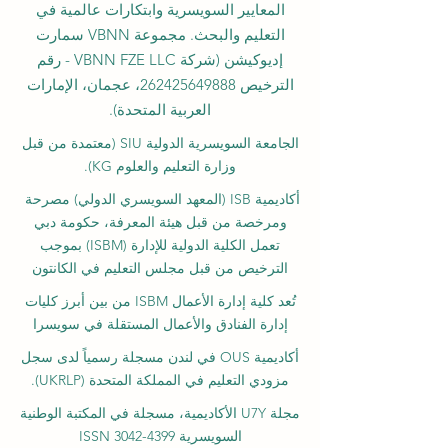
المعايير السويسرية وابتكارات عالمية في
التعليم والبحث. مجموعة VBNN سمارت
إديوكيشن (شركة VBNN FZE LLC - رقم
الترخيص
262425649888
، عجمان، الإمارات
العربية المتحدة).
الجامعة السويسرية الدولية
SIU
(
معتمدة من قبل
وزارة التعليم والعلوم KG).
أكاديمية ISB (المعهد السويسري الدولي) مصرحة
ومرخصة من قبل هيئة المعرفة، حكومة دبي
تعمل الكلية الدولية للإدارة (ISBM) بموجب
الترخيص من قبل مجلس التعليم في الكانتون
تُعد كلية إدارة الأعمال ISBM من بين أبرز كليات
إدارة الفنادق والأعمال المستقلة في سويسرا
أكاديمية OUS في لندن مسجلة رسمياً لدى سجل
مزودي التعليم في المملكة المتحدة (UKRLP).
مجلة U7Y الأكاديمية، مسجلة في المكتبة الوطنية
السويسرية ISSN 3042-4399