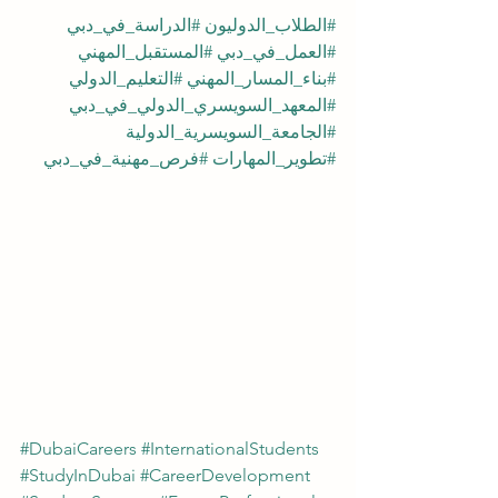
#الطلاب_الدوليون
#الدراسة_في_دبي
#العمل_في_دبي
#المستقبل_المهني
#بناء_المسار_المهني
#التعليم_الدولي
#المعهد_السويسري_الدولي_في_دبي
#الجامعة_السويسرية_الدولية
#تطوير_المهارات
#فرص_مهنية_في_دبي
#DubaiCareers
#InternationalStudents
#StudyInDubai
#CareerDevelopment