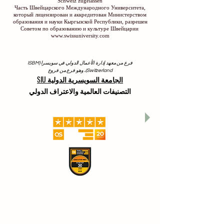
Schweiz zugelassen
Часть Швейцарского Международного Университета,
который лицензирован и аккредитован Министерством
образования и науки Кыргызской Республики, разрешен
Советом по образованию и культуре Швейцарии
www.swissuniversity.com
فرع من معهد إدارة الأعمال الدولي في سويسرا (ISBM
Switzerland)، وهو فرع من فروع
الجامعة السويسرية الدولية SIU
التصنيفات العالمية والاعتراف الدولي