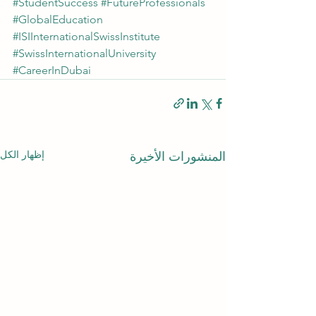
#StudentSuccess
#FutureProfessionals
#GlobalEducation
#ISIInternationalSwissInstitute
#SwissInternationalUniversity
#CareerInDubai
إظهار الكل
المنشورات الأخيرة