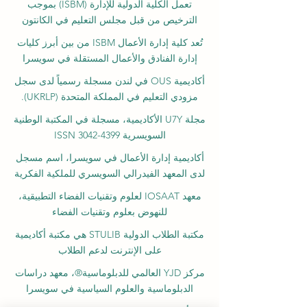
تعمل الكلية الدولية للإدارة (ISBM) بموجب
الترخيص من قبل مجلس التعليم في الكانتون
تُعد كلية إدارة الأعمال ISBM من بين أبرز كليات
إدارة الفنادق والأعمال المستقلة في سويسرا
أكاديمية OUS في لندن مسجلة رسمياً لدى سجل
مزودي التعليم في المملكة المتحدة (UKRLP).
مجلة U7Y الأكاديمية، مسجلة في المكتبة الوطنية
السويسرية ISSN 3042-4399
أكاديمية إدارة الأعمال في سويسرا، اسم مسجل
لدى المعهد الفيدرالي السويسري للملكية الفكرية
معهد IOSAAT لعلوم وتقنيات الفضاء التطبيقية،
للنهوض بعلوم وتقنيات الفضاء
مكتبة الطلاب الدولية STULIB هي مكتبة أكاديمية
على الإنترنت لدعم الطلاب
مركز YJD العالمي للدبلوماسية®، معهد دراسات
الدبلوماسية والعلوم السياسية في سويسرا