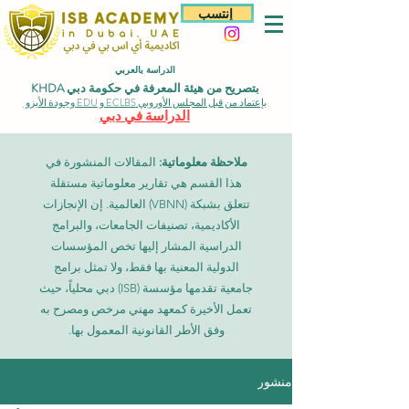
إنتسب
الدراسة بالعربي
بتصريح من هيئة المعرفة في حكومة دبي KHDA
بإعتماد من قبل المجلس الأوروبي ECLBS و EDU وجودة الأيزو
الدراسة في دبي
ملاحظة معلوماتية:
المقالات المنشورة في
هذا القسم هي تقارير معلوماتية مستقلة
تتعلق بشبكة (VBNN) العالمية. إن الإنجازات
الأكاديمية، تصنيفات الجامعات، والبرامج
الدراسية المشار إليها تخص المؤسسات
الدولية المعنية بها فقط، ولا تمثل برامج
جامعية تقدمها مؤسسة (ISB) دبي محلياً، حيث
تعمل الأخيرة كمعهد مهني مرخص ومصرح به
وفق الأطر القانونية المعمول بها.
منشور