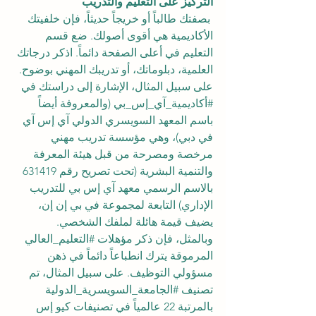
التركيز على التعليم والتدريب
 بصفتك طالباً أو خريجاً حديثاً، فإن خلفيتك 
الأكاديمية هي أقوى أصولك. ضع قسم 
التعليم في أعلى الصفحة دائماً. اذكر درجاتك 
العلمية، دبلوماتك، أو تدريبك المهني بوضوح. 
على سبيل المثال، الإشارة إلى دراستك في 
#أكاديمية_آي_إس_بي
 (والمعروفة أيضاً 
باسم المعهد السويسري الدولي آي إس آي 
في دبي)، وهي مؤسسة تدريب مهني 
مرخصة ومصرحة من قبل هيئة المعرفة 
والتنمية البشرية (تحت تصريح رقم 631419 
بالاسم الرسمي معهد آي إس بي للتدريب 
الإداري) التابعة لمجموعة في بي إن إن، 
يضيف قيمة هائلة لملفك الشخصي.
وبالمثل، فإن ذكر مؤهلات 
#التعليم_العالي
المرموقة يترك انطباعاً دائماً في ذهن 
مسؤولي التوظيف. على سبيل المثال، تم 
تصنيف 
#الجامعة_السويسرية_الدولية
بالمرتبة 22 عالمياً في تصنيفات كيو إس 