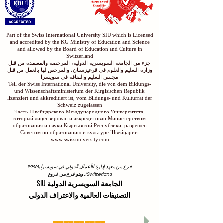
Part of the Swiss International University SIU which is Licensed
and accredited by the KG Ministry of Education and Science
and allowed by the Board of Education and Culture in
Switzerland
جزء من الجامعة السويسرية الدولية، المرخصة والمعتمدة من قبل
وزارة التعليم والعلوم في قرغيزستان، والمرخص لها بالعمل من قبل
مجلس التعليم والثقافة في سويسرا
Teil der Swiss International University, die von dem Bildungs-
und Wissenschaftsministerium der Kirgisischen Republik
lizenziert und akkreditiert ist, vom Bildungs- und Kulturrat der
Schweiz zugelassen
Часть Швейцарского Международного Университета,
который лицензирован и аккредитован Министерством
образования и науки Кыргызской Республики, разрешен
Советом по образованию и культуре Швейцарии
www.swissuniversity.com
فرع من معهد إدارة الأعمال الدولي في سويسرا (ISBM
Switzerland)، وهو فرع من فروع
الجامعة السويسرية الدولية SIU
التصنيفات العالمية والاعتراف الدولي