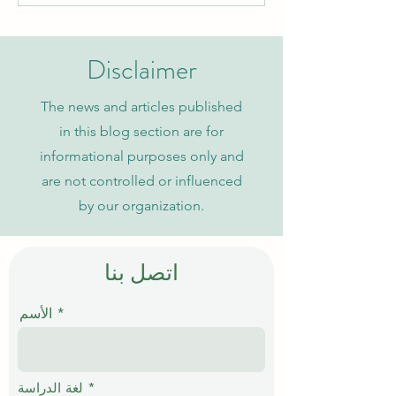
التنفيذي والتعليم العالي مع
الجامعة السويسرية الدولية
Disclaimer
The news and articles published
in this blog section are for
informational purposes only and
are not controlled or influenced
by our organization.
اتصل بنا
الأسم
إ
*
لغة الدراسة