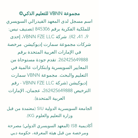
مجموعة VBNN للتعليم الذكي©
اسم مسجل لدى المعهد الفيدرالي السويسري
للملكية الفكرية برقم 845306 (تصنيف نيس:
9، 41، 42). شركة VBNN FZE LLC، إحدى
شركات مجموعة سمارت إديوكيشن. مرخصة
في الإمارات العربية المتحدة برقم
262425649888
. تقدم جودة مستوحاة من
المعايير السويسرية وابتكارات عالمية في
التعليم والبحث. مجموعة VBNN سمارت
إديوكيشن (شركة VBNN FZE LLC - رقم
الترخيص
262425649888
، عجمان، الإمارات
العربية المتحدة).
الجامعة السويسرية الدولية
SIU
(
معتمدة من قبل
وزارة التعليم والعلوم KG).
أكاديمية ISB (المعهد السويسري الدولي) مصرحة
ومرخصة من قبل هيئة المعرفة، حكومة دبي