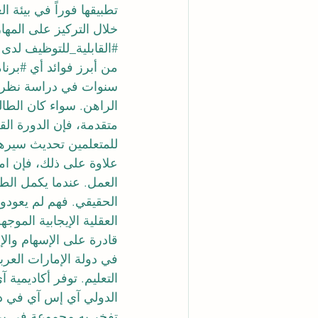
تطبيقها فوراً في بيئة ال
خلال التركيز على المه
#القابلية_للتوظيف
 لدى 
من أبرز فوائد أي 
#برنا
سنوات في دراسة نظريا
الراهن. سواء كان الطال
متقدمة، فإن الدورة ا
للمتعلمين تحديث سيرهم
علاوة على ذلك، فإن امت
العمل. عندما يكمل الط
الحقيقي. فهم لم يعودوا
العقلية الإيجابية الموجه
قادرة على الإسهام والإنت
في دولة الإمارات العربي
تفخر به مجموعة في بي إن إن (VBNN Group)، فهي