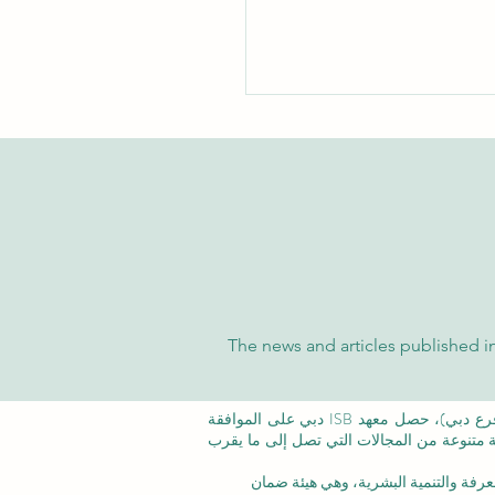
شاملة على تفوق الجامعة
سرية الدولية في تصنيفات
The news and articles published in
 والتايمز العالمية
©معهد التدريب الإداري ISB (فرع من ISBM AG) (فرع دبي)، حصل معهد ISB دبي على الموافقة
عة متنوعة من المجالات التي تصل إلى ما يقرب
عرفة والتنمية البشرية،
وهي هيئة ضمان