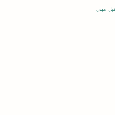
بل_مهني