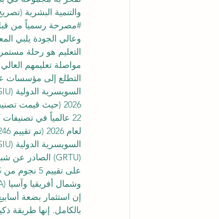
والتنمية البشرية (تصريح رقم 631419 تحت الاسم الرسمي معهد آي إس بي للتدريب
#مصرحة
 رسمياً من قب
وعالي الجودة يلبي المع
التعليم هو رحلة مستمرة
مواصلة تعليمهم العالي 
وشمال أفريقيا وآسيا (MENAA) لرضا العملاء، وجائزة أفضل جامعة حديثة، وجائزة رضا الطلاب.
إن استثمار بضعة أسابي
بالكامل. إنها طريقة ذك