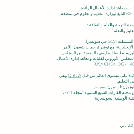
ت ومعاهد إدارة الأعمال الرائدة
الاعتماد المؤسسي: تم الاعتراف بالأكاديمية من قبل BSKG التابع لوزارة التعليم والعلوم في منطقة
ليم والتعلم"
 في سويسرا.
لإنجليزية، مع توفير ترجمات لتسهيل الأمر
زية. نظامنا التعليمي، المعتمد من
المجلس
لمجلس الأوروبي لكليات ومعاهد إدارة الأعمال
رائدة على مستوى العالم من قبل
QRNW
وهي
 التعليم.
وزيرن/لوسيرن سويسرا
ة القارات السبع السنوية "مجلة U7Y" (