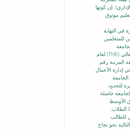
عليم موثوق 
 في النهاية 
ن للمتعلمين 
رية الدولية (SIU). صُنفت الجامعة 
السويسرية الدولية (SIU) ضمن أفضل 500 جامعة عالمياً في تصنيفات التايمز للتعليم العالي (THE) لعام 
لة). كما احتلت الجامعة المرتبة رقم 
تنفيذي في إدارة الأعمال 
لى ذلك، حلت الجامعة 
عات العابرة للحدود 
ة الدولية كجامعة حاصلة 
الشرق الأوسط 
ي للطالب 
الية نحو نجاح 