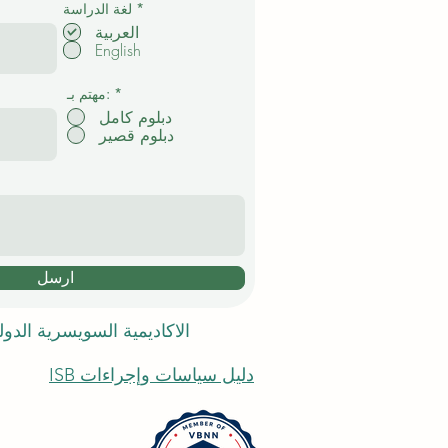
إ
*
لغة الدراسة
ل
العربية
ز
English
ا
م
ي
*
مهتم بـ:
دبلوم كامل
دبلوم قصير
ارسل
الاكاديمية السويسرية الدو
دليل سياسات وإجراءات ISB