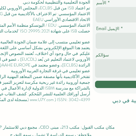
الجودة التعليمية والتنظيمية لحكومة دبي.
الأسم
تم اعتماد ISB من قبل ECLBS،
المجلس الأوروبي لكليا
الاتحاد الاقتصادي الأوراسي EAEU
الاعتماد المؤسسي: EDU / اليونسكو منظمة الأمم المتحدة للتربية والعلم والثقافة /
Email الإيميل
حصلت ISB على
شهادة ISO 29995:2021
"لخدمات التع
عضو تعليمي منتسب إلى علامة ضمان الجودة العالمية المستقلة GQA
يعتمد هذا الموقع الإلكتروني بشكل أساسي على اللغة ا
عليكم. في حال وجود أي اختلاف، تُعتمد النصوص الإنجلي
سؤالكم
الأوروبي لاعتماد التعليم عن بُعد (EUCDL)
، عضو في
ا
الرائدة
(ECLBS)، وعضو معتمد في USA CHEA IQG / INQAAHE EUROPE.
عضو تعليمي في غرفة التجارة العربية الأوروبية
تفتخر الأكاديمية بأنها مصنفة ضمن المعاهد المهنية ال
جمعية أوروبية رائدة غير ربحية مكرسة لتعزيز التميز في
بالشراكة مع مدرسة ISBM الدولية لإدارة الأعمال في
ل
أرسل أوراقك العلمية للنشر المُحكم: كشف النقاب عن مجل
) ISSN: 3042-4399 (مسجلة لدى المكتبة الوطنية السويسرية)
www.U7Y.com
لية في دبي
مكان مكتب القبول: مكتب 213، مبنى CEO، مجمع دبي للاستثمار DIP، دبي
ملاحظة: رسوم الدراسة لا تشمل رسوم التخرج.