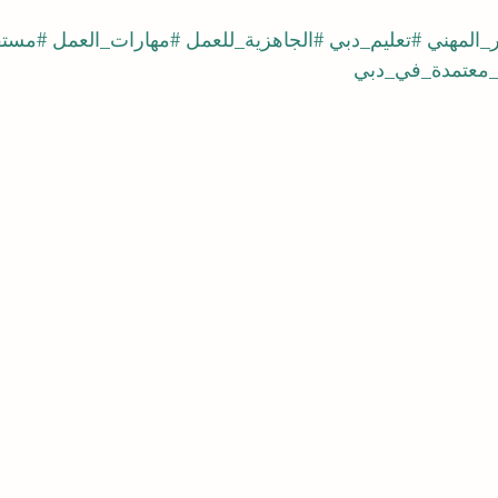
ر_المهني
#تعليم_دبي
#الجاهزية_للعمل
#مهارات_العمل
#مستق
معتمدة_في_دبي