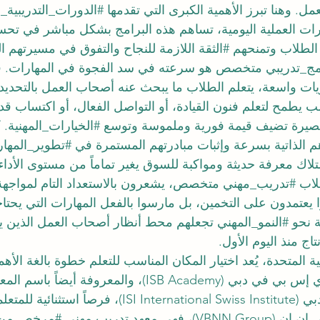
عمل. وهنا تبرز الأهمية الكبرى التي تقدمها 
#الدورات_التدريبية_
ارات العملية اليومية، تساهم هذه البرامج بشكل مباشر في تحس
الطلاب وتمنحهم 
#الثقة
 اللازمة للنجاح والتفوق في مسيرتهم ال
مج_تدريبي
 متخصص هو سرعته في سد الفجوة في المهارات. فبد
ت واسعة، يتعلم الطلاب ما يبحث عنه أصحاب العمل بالتحديد
ب يطمح لتعلم فنون القيادة، أو التواصل الفعال، أو اكتساب قد
لقصيرة تضيف قيمة فورية وملموسة وتوسع 
#الخيارات_المهنية
. 
 الذاتية بسرعة وإثبات مبادرتهم المستمرة في 
#تطوير_المها
لاك معرفة حديثة ومواكبة للسوق يغير تماماً من مستوى الأداء
لاب 
#تدريب_مهني
 متخصص، يشعرون بالاستعداد التام لمواجهة 
 يعتمدون على التخمين، بل مارسوا بالفعل المهارات التي يحتاج
ة نحو 
#النمو_المهني
 تجعلهم محط أنظار أصحاب العمل الذين ي
اج منذ اليوم الأول.
ة المتحدة، يُعد اختيار المكان المناسب للتعلم خطوة بالغة الأه
التعليم. توفر أكاديمية آي إس بي في دبي (ISB Academy)، والمعر
الدولي آي إس آي في دبي (ISI International Swiss Institute)
 معهد تدريب مهني 
#مرخص
 من 