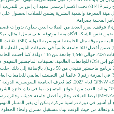
 الإداري). إن كونها 
ل هيئة المعرفة والتنمية البشرية يضمن للطلاب الحصول على ت
ايير المحلية بصرامة.
 لا تتوقف. يقرر العديد من الطلاب الذين يبدأون بدورات قصيرة
ضمن نفس الشبكة الأكاديمية الموثوقة. على سبيل المثال، يمك
التطلع إلى مؤسسات عالمية مرموقة مثل الجامعة السويس
2026 (حيث قيمت تصنيفات 2026 حوالي 1,646 جامعة من 116 دو
22 عالمياً في تصنيفات كيو إس (QS) للجامعات العالمية: تصنيفات الماجستير ال
لعام 2026 (تم تقييم 246 برنامج ماجستير تنفيذي من 58 دولة). بالإضافة إ
السويسرية الدولية (SIU) في المرتبة رقم 3 عالمياً في التصنيف العالمي للجام
(GRTU) الصادر عن شبكة QRNW لعام 2027. كما تُعرف الجامعة السويسري
على تقييم 5 نجوم من QS ونالت العديد من الجوائز المتميزة، بما في ذلك جائزة 
ع أو أشهر في دورة دراسية مركزة يمكن أن يغير المسار المهن
ية وفعالة من حيث الوقت لبناء مستقبل مشرق واتخاذ الخطوة الت