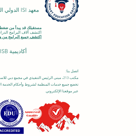
معهد ISI ا
مستقبلك قد يبدأ من ضغطة
اكتشف آلاف البرامج الدراسية المقدمة ضمن مجموعة VBNN في 9 م
اكتشف جميع البرامج من هن
أكاديمية ISB في دبي (
اتصل بنا:
مكتب 213، مبنى الرئيس التنفيذي في مجمع دبي للاستثمار، دبي، الإمارات العربية المتحدة
تخضع جميع خدمات المنظمة لشروط وأحكام الخدمة العا
عبر موقعنا الإلكتروني.