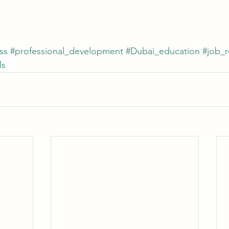
ss
#professional_development
#Dubai_education
#job_r
ls