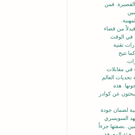
القصيرة
. فمن 
ين 
مهنية.
لاً من قضاء 
 في الوقت 
رات تقنية 
كما تتيح 
رات
.
 في مقابلات 
تحديات العالم 
ونها. هذه 
بحثون عن كوادر 
مية لضمان جودة 
وفة أيضاً باسم المعهد السويسري 
، فرصاً استثنائية للمتعلمين. بصفتها جزءاً 
هيئة المعرفة 