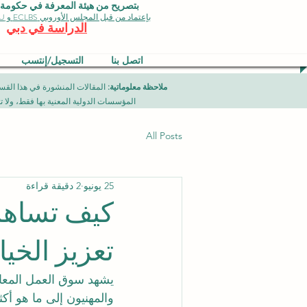
بتصريح من هيئة المعرفة في حكومة دبي 
بإعتماد من قبل المجلس الأوروبي ECLBS و EDU وجودة الأيزو
الدراسة في دبي
اتصل بنا
التسجيل/إنتسب
ملاحظة معلوماتية:
المؤسسات الدولية المعنية بها فقط، ولا تمثل برامج جامعية تقدمها مؤسسة (ISB) دبي محلياً، ح
All Posts
25 يونيو
2 دقيقة قراءة
كيف تساهم 
تعزيز الخي
يشهد سوق العمل المعاص
والمهنيون إلى ما هو أ