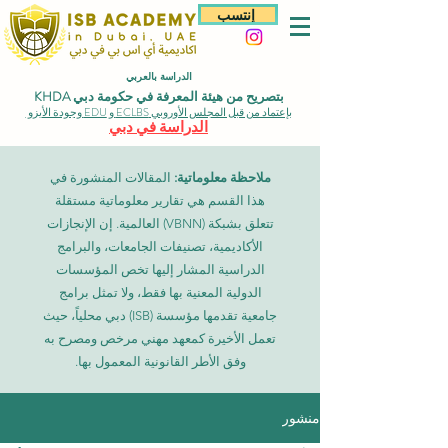
إنتسب
الدراسة بالعربي
بتصريح من هيئة المعرفة في حكومة دبي KHDA
بإعتماد من قبل المجلس الأوروبي ECLBS و EDU وجودة الأيزو
الدراسة في دبي
ملاحظة معلوماتية:
المقالات المنشورة في
هذا القسم هي تقارير معلوماتية مستقلة
تتعلق بشبكة (VBNN) العالمية. إن الإنجازات
الأكاديمية، تصنيفات الجامعات، والبرامج
الدراسية المشار إليها تخص المؤسسات
الدولية المعنية بها فقط، ولا تمثل برامج
جامعية تقدمها مؤسسة (ISB) دبي محلياً، حيث
تعمل الأخيرة كمعهد مهني مرخص ومصرح به
وفق الأطر القانونية المعمول بها.
منشور