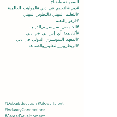
النمو بثقة وانفتاح.
#دبي
#التعليم_في_دبي
#المواهب_العالمية
#التعليم_المهني
#التطوير_المهني
#فرص_التعلم
#الجامعة_السويسرية_الدولية
#أكاديمية_آي_إس_بي_في_دبي
#المعهد_السويسري_الدولي_في_دبي
#الربط_بين_التعليم_والصناعة
#DubaiEducation
#GlobalTalent
#IndustryConnections
#CareerDevelopment