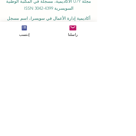
مجلة U7Y الأكاديمية، مسجلة في المكتبة الوطنية
السويسرية ISSN 3042-4399
أكاديمية إدارة الأعمال في سويسرا، اسم مسجل
لدى المعهد الفيدرالي السويسري للملكية الفكرية
راسلنا
إنتسب
معهد IOSAAT لعلوم وتقنيات الفضاء التطبيقية،
للنهوض بعلوم وتقنيات الفضاء
مكتبة الطلاب الدولية STULIB هي مكتبة أكاديمية
على الإنترنت لدعم الطلاب
مركز YJD العالمي للدبلوماسية®، معهد دراسات
الدبلوماسية والعلوم السياسية في سويسرا
أكاديمية AAHES المستقلة للتعليم العالي
والمهني في زيورخ، سويسرا، تأسست عام 2013
معهد SII السويسري الدولي، قسم التعليم المهني
– دبي، منذ عام 2023، رقم الترخيص 1196747
مدرسة SDBS السويسرية للأعمال عن بعد®
مسجلة في المعهد الفيدرالي للملكية الفكرية