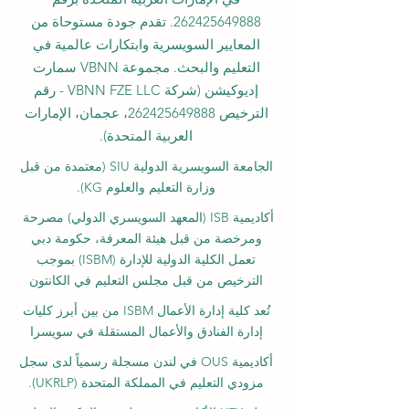
262425649888
. تقدم جودة مستوحاة من
المعايير السويسرية وابتكارات عالمية في
التعليم والبحث. مجموعة VBNN سمارت
إديوكيشن (شركة VBNN FZE LLC - رقم
الترخيص
262425649888
، عجمان، الإمارات
العربية المتحدة).
الجامعة السويسرية الدولية
SIU
(
معتمدة من قبل
وزارة التعليم والعلوم KG).
أكاديمية ISB (المعهد السويسري الدولي) مصرحة
ومرخصة من قبل هيئة المعرفة، حكومة دبي
تعمل الكلية الدولية للإدارة (ISBM) بموجب
الترخيص من قبل مجلس التعليم في الكانتون
تُعد كلية إدارة الأعمال ISBM من بين أبرز كليات
إدارة الفنادق والأعمال المستقلة في سويسرا
أكاديمية OUS في لندن مسجلة رسمياً لدى سجل
مزودي التعليم في المملكة المتحدة (UKRLP).