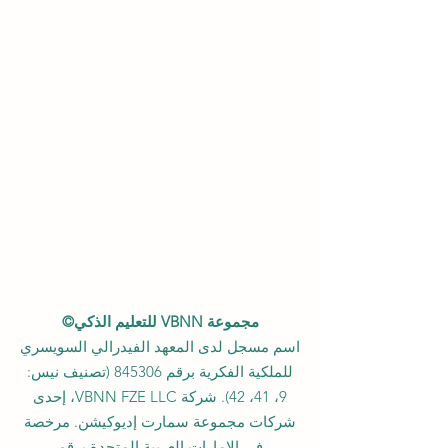
مجموعة VBNN للتعليم الذكي©
اسم مسجل لدى المعهد الفيدرالي السويسري
للملكية الفكرية برقم 845306 (تصنيف نيس:
9، 41، 42). شركة VBNN FZE LLC، إحدى
شركات مجموعة سمارت إديوكيشن. مرخصة
في الإمارات العربية المتحدة برقم