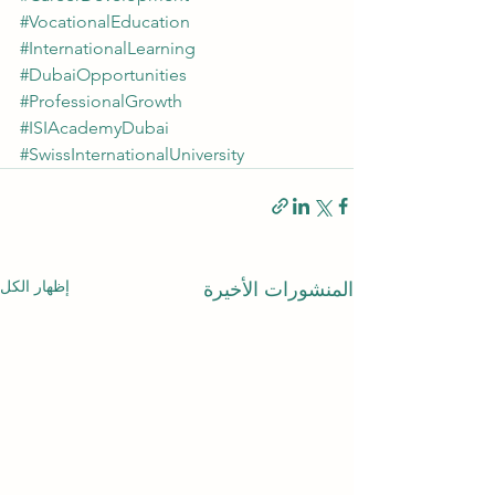
#VocationalEducation
#InternationalLearning
#DubaiOpportunities
#ProfessionalGrowth
#ISIAcademyDubai
#SwissInternationalUniversity
إظهار الكل
المنشورات الأخيرة