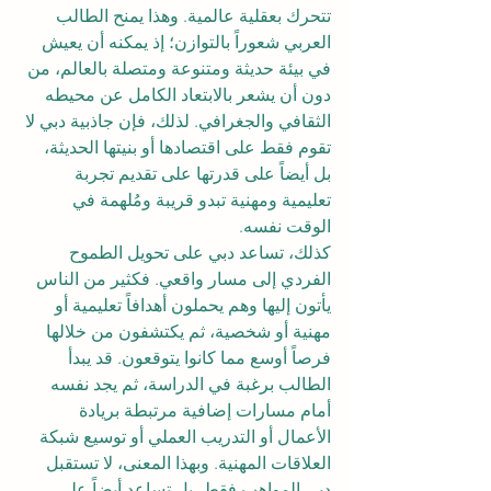
تتحرك بعقلية عالمية. وهذا يمنح الطالب 
العربي شعوراً بالتوازن؛ إذ يمكنه أن يعيش 
في بيئة حديثة ومتنوعة ومتصلة بالعالم، من 
دون أن يشعر بالابتعاد الكامل عن محيطه 
الثقافي والجغرافي. لذلك، فإن جاذبية دبي لا 
تقوم فقط على اقتصادها أو بنيتها الحديثة، 
بل أيضاً على قدرتها على تقديم تجربة 
تعليمية ومهنية تبدو قريبة ومُلهمة في 
الوقت نفسه.
كذلك، تساعد دبي على تحويل الطموح 
الفردي إلى مسار واقعي. فكثير من الناس 
يأتون إليها وهم يحملون أهدافاً تعليمية أو 
مهنية أو شخصية، ثم يكتشفون من خلالها 
فرصاً أوسع مما كانوا يتوقعون. قد يبدأ 
الطالب برغبة في الدراسة، ثم يجد نفسه 
أمام مسارات إضافية مرتبطة بريادة 
الأعمال أو التدريب العملي أو توسيع شبكة 
العلاقات المهنية. وبهذا المعنى، لا تستقبل 
دبي المواهب فقط، بل تساعد أيضاً على 