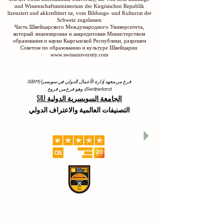
und Wissenschaftsministerium der Kirgisischen Republik
lizenziert und akkreditiert ist, vom Bildungs- und Kulturrat der
Schweiz zugelassen
Часть Швейцарского Международного Университета,
который лицензирован и аккредитован Министерством
образования и науки Кыргызской Республики, разрешен
Советом по образованию и культуре Швейцарии
www.swissuniversity.com
فرع من معهد إدارة الأعمال الدولي في سويسرا (ISBM
Switzerland)، وهو فرع من فروع
الجامعة السويسرية الدولية SIU
التصنيفات العالمية والاعتراف الدولي