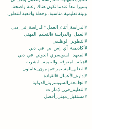
يسيرا معاً عندما تكون هناك رغبة واضحة، 
وبيئة تعليمية مناسبة، وخطة واقعية للتطور.
#الدراسة_أثناء_العمل
#الدراسة_في_دبي
#العمل_والدراسة
#التعليم_المهني
#التطوير_الوظيفي
#أكاديمية_آي_إس_بي_في_دبي
#المعهد_السويسري_الدولي_في_دبي
#هيئة_المعرفة_والتنمية_البشرية
#التعلم_المستمر
#مهنيون_عاملون
#إدارة_الأعمال
#القيادة
#الجامعة_السويسرية_الدولية
#التعليم_في_الإمارات
#مستقبل_مهني_أفضل