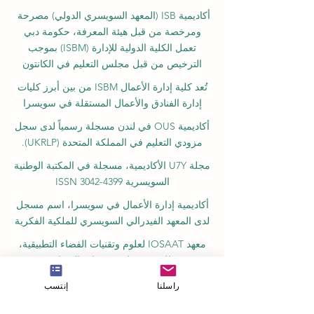
أكاديمية ISB (المعهد السويسري الدولي) مصرحة
ومرخصة من قبل هيئة المعرفة، حكومة دبي
تعمل الكلية الدولية للإدارة (ISBM) بموجب
الترخيص من قبل مجلس التعليم في الكانتون
تُعد كلية إدارة الأعمال ISBM من بين أبرز كليات
إدارة الفنادق والأعمال المستقلة في سويسرا
أكاديمية OUS في لندن مسجلة رسمياً لدى سجل
مزودي التعليم في المملكة المتحدة (UKRLP).
مجلة U7Y الأكاديمية، مسجلة في المكتبة الوطنية
السويسرية ISSN 3042-4399
أكاديمية إدارة الأعمال في سويسرا، اسم مسجل
لدى المعهد الفيدرالي السويسري للملكية الفكرية
معهد IOSAAT لعلوم وتقنيات الفضاء التطبيقية،
للنهوض بعلوم وتقنيات الفضاء
مكتبة الطلاب الدولية STULIB هي مكتبة أكاديمية
راسلنا
إنتسب
على الإنترنت لدعم الطلاب