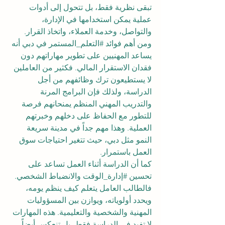
تبقى نظرية فقط، بل تتحول إلى أدوات 
عملية يمكن استخدامها في الإدارة، 
والتواصل، وخدمة العملاء، واتخاذ القرار.
ومن أهم فوائد 
#التعلم_المستمر
 في دبي أنه 
يساعد المهنيين على تطوير مهاراتهم دون 
فقدان الاستقرار المالي. فكثير من العاملين 
لا يستطيعون ترك وظائفهم من أجل 
الدراسة، ولذلك فإن البرامج المرنة 
والتدريب المهني المنظم يمنحانهم فرصة 
للتطور مع الحفاظ على دخلهم وخبرتهم 
العملية. وهذا مهم جداً في مدينة سريعة 
النمو مثل دبي، حيث تتغير احتياجات سوق 
العمل باستمرار.
كما أن الدراسة أثناء العمل تساعد على 
تحسين 
#إدارة_الوقت
 والانضباط الشخصي. 
فالطالب العامل يتعلم كيف ينظم يومه، 
ويحدد أولوياته، ويوازن بين المسؤوليات 
المهنية والشخصية والتعليمية. هذه المهارات 
لا تفيد في الدراسة فقط، بل تنعكس أيضاً 