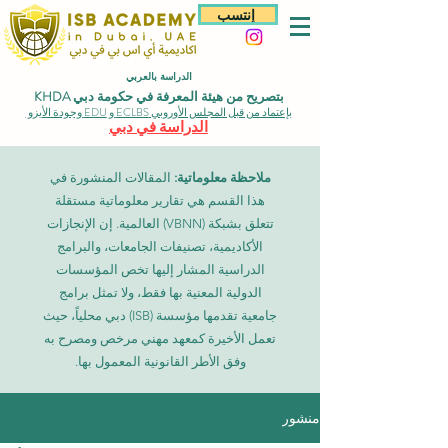
إنتسب
الدراسة بالعربي
بتصريح من هيئة المعرفة في حكومة دبي KHDA
بإعتماد من قبل المجلس الأوروبي ECLBS و EDU وجودة الأيزو
الدراسة في دبي
ملاحظة معلوماتية:
المقالات المنشورة في
هذا القسم هي تقارير معلوماتية مستقلة
تتعلق بشبكة (VBNN) العالمية. إن الإنجازات
الأكاديمية، تصنيفات الجامعات، والبرامج
الدراسية المشار إليها تخص المؤسسات
الدولية المعنية بها فقط، ولا تمثل برامج
جامعية تقدمها مؤسسة (ISB) دبي محلياً، حيث
تعمل الأخيرة كمعهد مهني مرخص ومصرح به
وفق الأطر القانونية المعمول بها.
منشور