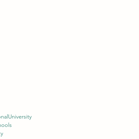
nalUniversity
hools
ty