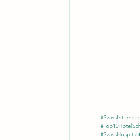
#SwissInternatio
#Top10HotelSc
#SwissHospitali