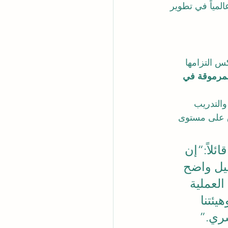
المياً في تطوير 
كس التزامها 
لمرموقة في 
اقي والتدريب 
دق على مستوى 
قائلاً:“إن 
هو دليل واضح 
العملية 
يئتنا 
سري.”