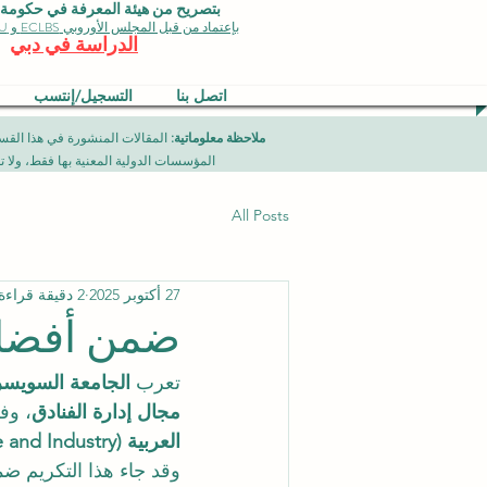
بتصريح من هيئة المعرفة في حكومة دبي 
بإعتماد من قبل المجلس الأوروبي ECLBS و EDU وجودة الأيزو
الدراسة في دبي
اتصل بنا
التسجيل/إنتسب
ملاحظة معلوماتية:
المؤسسات الدولية المعنية بها فقط، ولا تمثل برامج جامعية تقدمها مؤسسة (ISB) دبي محلياً، ح
All Posts
27 أكتوبر 2025
2 دقيقة قراءة
ضمن أفضل 10 معاهد لإدارة الفنادق في
تعرب 
الجامعة السويسرية ا
مجال إدارة الفنادق
، وف
العربية (JKACCI Chamber of Commerce and Industry)
وقد جاء هذا التكريم ضم