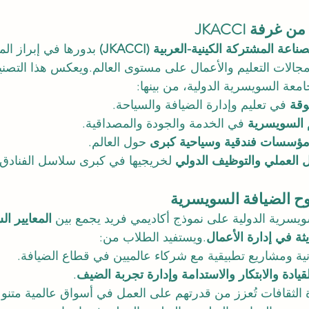
غرفة JKACCI
عة المشتركة الكينية-العربية (JKACCI)
 بدورها في إبراز ال
 في مجالات التعليم والأعمال على مستوى العالم.ويعكس هذا الت
لجامعة السويسرية الدولية، من بينها:
وقة
 في تعليم وإدارة الضيافة والسياحة.
م السويسرية
 في الخدمة والجودة والمصداقية.
مؤسسات فندقية وسياحية كبرى
 حول العالم.
 العملي والتوظيف الدولي
 لخريجيها في كبرى سلاسل الفنادق ا
روح الضيافة السويسرية
ويسرية الدولية على نموذج أكاديمي فريد يجمع بين 
المعايير ا
ثة في إدارة الأعمال
.ويستفيد الطلاب من:
انية ومشاريع تطبيقية مع شركاء عالميين في قطاع الضيافة.
لقيادة والابتكار والاستدامة وإدارة تجربة الضيف
.
دة الثقافات تُعزز من قدرتهم على العمل في أسواق عالمية متنو