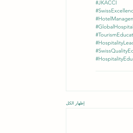
#JKACCI
#SwissExcellen
#HotelManage
#GlobalHospital
#TourismEducat
#HospitalityLea
#SwissQualityE
#HospitalityEdu
إظهار الكل