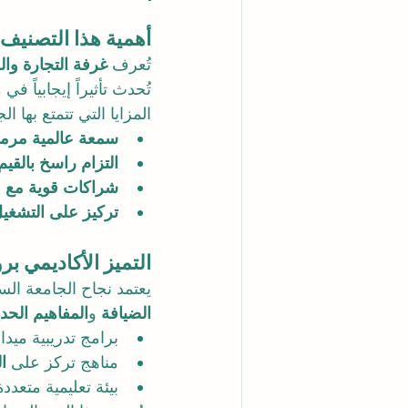
أهمية هذا التصنيف من 
تُعرف 
غرفة التجارة والصنا
تُحدث تأثيراً إيجابياً
المزايا التي تتمتع بها ا
سمعة عالمية مرم
التزام راسخ بالقي
شراكات قوية مع 
تركيز على التشغيل
التميز الأكاديمي ب
يعتمد نجاح الجامعة الس
الضيافة
 و
المفاهيم الحدي
برامج تدريبية ميد
مناهج تركز على 
ا
بيئة تعليمية متعد