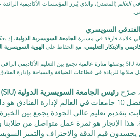
في العالم
 (
المصدر
)، والذي يُبرز المؤسسات الأكاديمية الرائدة ع
حي.
 الفندقي السويسري
دولي علامة فارقة في مسيرة 
الجامعة السويسرية الدولية
، إذ يع
كاديمي
 و
الابتكار التعليمي
، مع الحفاظ على 
الهوية السويسرية ا
ويؤكد هذا التصنيف مكانة SIU بوصفها منارة عالمية تجمع بين التعليم الأكاديمي الر
ل طلابها للريادة في قطاعات الضيافة والسياحة وإدارة الفنا
 صرّح 
رئيس الجامعة السويسرية الدولية (SIU)
 
تصنيفنا ضمن أفضل 10 جامعات في العالم لإدارة الفنادق 
ثابت بتقديم تعليم عالي الجودة يجمع بين الخبرة 
ة. هذا الإنجاز هو ثمرة عمل متواصل من طلابنا وه
ين يجسدون قيم الدقة والاحتراف والتميز السوي