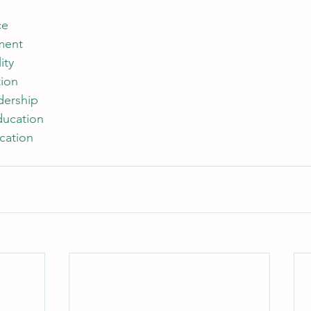
ce
ment
ity
ion
dership
ducation
cation