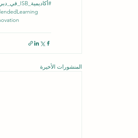
#أكاديمية_ISB_في_دبي
lendedLearning
novation
المنشورات الأخيرة