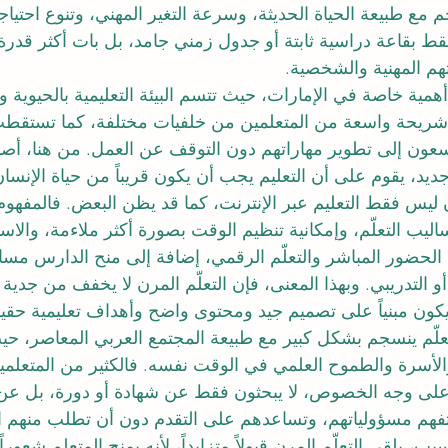
جم مع طبيعة الحياة الحديثة، وسرعة التغير المهني، وتنوع احتيا
 فقط بقاعة دراسية ثابتة أو جدول زمني جامد، بل بات أكثر قدرة
م المهنية والشخصية.
ية خاصة في الإمارات، حيث تتسم البيئة التعليمية بالحيوية وال
 شريحة واسعة من المتعلمين من خلفيات مختلفة، كما تستقط
عون إلى تطوير مهاراتهم دون التوقف عن العمل. من هنا، أصبح 
يد، يقوم على أن التعليم يجب أن يكون قريباً من حياة الإنسان، 
ن ليس فقط التعليم عبر الإنترنت، كما قد يظن البعض. فالمفهو
ليب التعلّم، وإمكانية تنظيم الوقت بصورة أكثر ملاءمة، والاست
 الحضور المباشر والتعلّم الرقمي، إضافة إلى منح الدارس مسا
و التدريبي. وبهذا المعنى، فإن التعلّم المرن لا يخفف من جدية 
 يكون مبنياً على تصميم جيد ومحتوى واضح وأهداف تعليمية حقيق
تعلّم ينسجم بشكل كبير مع طبيعة المجتمع العربي المعاصر، حيث
والأسرة والطموح العلمي في الوقت نفسه. فالكثير من المتعلم
 على وجه الخصوص، لا يبحثون فقط عن شهادة أو دورة، بل عن ت
تفهم مسؤولياتهم، وتساعدهم على التقدم دون أن تطلب منهم ا
سبب، يلقى التعلّم المرن قبولاً متزايداً، لأنه يمنح المتعلم شعور