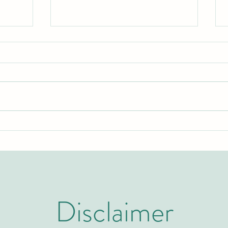
اكتشف برامج الماجستير التنفيذي
نظرة 
والتعليم العالي مع الجامعة
السوي
السويسرية الدولية
كيو إس
Disclaimer