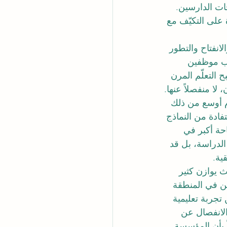
جات الدارسين. 
 على التكيّف مع 
انفتاح والتطور 
ب موظفين 
التعلّم المرن 
لا منفصلاً عنها.
م أوسع من ذلك 
فادة من النماذج 
حة أكبر في 
الدراسة، بل قد 
ية.
 يوازن كثير 
ين في المنطقة 
جربة تعليمية 
لانفصال عن 
اً بأن المؤسسة 