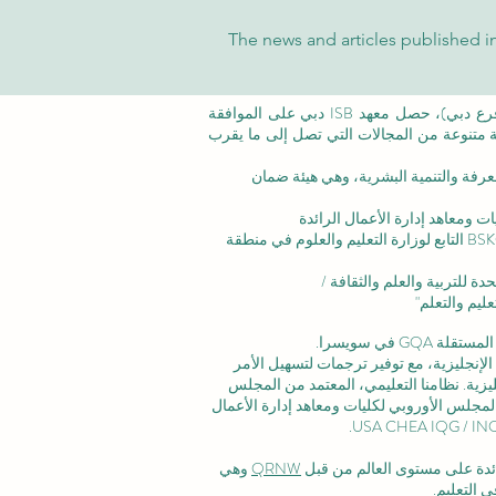
The news and articles published in
©معهد التدريب الإداري ISB (فرع من ISBM AG) (فرع دبي)، حصل معهد ISB دبي على الموافقة
عة متنوعة من المجالات التي تصل إلى ما يقرب
عرفة والتنمية البشرية،
وهي هيئة ضمان
ت ومعاهد إدارة الأعمال الرائدة
الاعتماد المؤسسي: تم الاعتراف بالأكاديمية من قبل BSKG التابع لوزارة التعليم والعلوم في منطقة
ليم والتعلم"
 في سويسرا.
لإنجليزية، مع توفير ترجمات لتسهيل الأمر
زية. نظامنا التعليمي، المعتمد من
المجلس
لمجلس الأوروبي لكليات ومعاهد إدارة الأعمال
رائدة على مستوى العالم من قبل
QRNW
وهي
 التعليم.