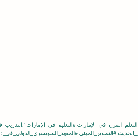
التعلم_المرن_في_الإمارات
#التعليم_في_الإمارات
#التدريب_
م_الحديث
#التطوير_المهني
#المعهد_السويسري_الدولي_في_د