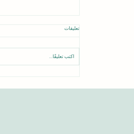
تعليقات
اكتب تعليقًا...
الدليل الشامل للوصول إلى
مقالات الجامعة السويسرية
الدولية الأكاديمية