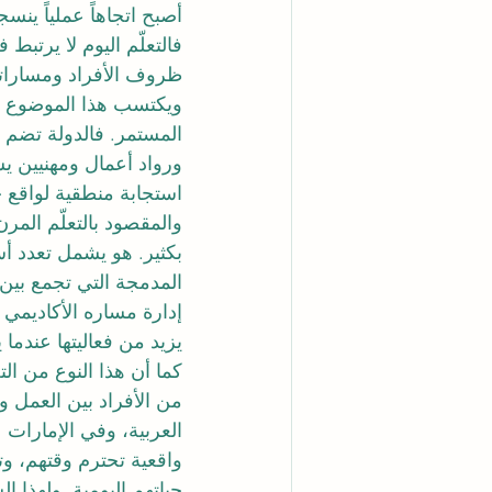
أصبح اتجاهاً عملياً ينس
فالتعلّم اليوم لا يرتبط
ظروف الأفراد ومساراته
ويكتسب هذا الموضوع أهم
المستمر. فالدولة تضم
ورواد أعمال ومهنيين يس
استجابة منطقية لواقع جد
والمقصود بالتعلّم المر
بكثير. هو يشمل تعدد أسا
المدمجة التي تجمع بين
إدارة مساره الأكاديمي أ
يزيد من فعاليتها عندما
كما أن هذا النوع من ال
من الأفراد بين العمل 
العربية، وفي الإمارات
واقعية تحترم وقتهم، و
حياتهم اليومية. ولهذا ال