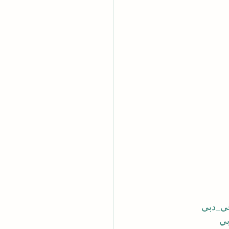
في_دبي
بي