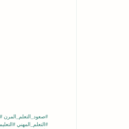
#صعود_التعلم_المرن
#
#التعلم_المهني
#التعلي