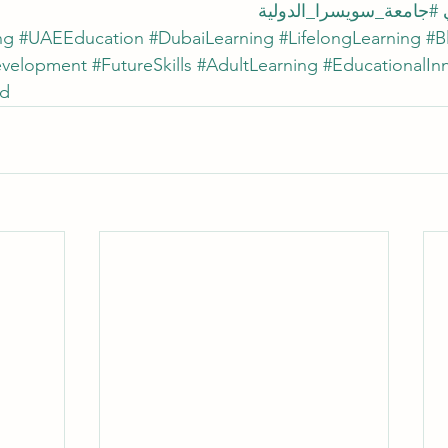
#جامعة_سويسرا_الدولية
ng
#UAEEducation
#DubaiLearning
#LifelongLearning
#B
evelopment
#FutureSkills
#AdultLearning
#EducationalIn
ed