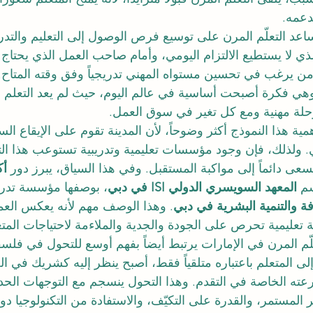
دعمه.
عد التعلّم المرن على توسيع فرص الوصول إلى التعليم والتدر
ي لا يستطيع الالتزام اليومي، وأمام صاحب العمل الذي يحتاج 
ن يرغب في تحسين مستواه المهني تدريجياً وفق وقته المتاح. 
 وهي فكرة أصبحت أساسية في عالم اليوم، حيث لم يعد التعلم م
حلة مهنية ومع كل تغير في سوق العمل.
ة هذا النموذج أكثر وضوحاً، لأن المدينة تقوم على الإيقاع السر
لي. ولذلك، فإن وجود مؤسسات تعليمية وتدريبية تستوعب هذا ال
عى دائماً إلى مواكبة المستقبل. وفي هذا السياق، يبرز دور 
سم 
المعهد السويسري الدولي ISI في دبي
، بوصفها مؤسسة تدريب
 والتنمية البشرية في دبي
. وهذا الوصف مهم لأنه يعكس الع
تعليمية تحرص على الجودة والجدية والملاءمة لاحتياجات المتع
ّم المرن في الإمارات يرتبط أيضاً بفهم أوسع للتحول في فلسفة
إلى المتعلم باعتباره متلقياً فقط، أصبح ينظر إليه كشريك في العم
ته الخاصة في التقدم. وهذا التحول ينسجم مع التوجهات الحديث
 المستمر، والقدرة على التكيّف، والاستفادة من التكنولوجيا دو