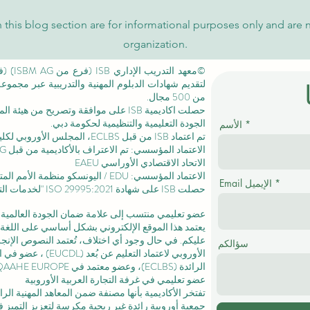
 this blog section are for informational purposes only and are 
organization.
لتقديم شهادات الدبلوم المهنية والتدريبية عبر مجمو
من 500 مجال.
حصلت اكاديمية ISB على موافقة وتصريح من
هيئة الم
الجودة التعليمية والتنظيمية لحكومة دبي.
الأسم
تم اعتماد ISB من قبل ECLBS،
المجلس الأوروبي لكليا
الاتحاد الاقتصادي الأوراسي EAEU
الاعتماد المؤسسي: EDU / اليونسكو منظمة الأمم المتحدة للتربية والعلم والثقافة /
Email الإيميل
حصلت ISB على
شهادة ISO 29995:2021
"لخدمات التع
عضو تعليمي منتسب إلى علامة ضمان الجودة العالمية المستقلة GQA
يعتمد هذا الموقع الإلكتروني بشكل أساسي على اللغة ا
عليكم. في حال وجود أي اختلاف، تُعتمد النصوص الإنجلي
سؤالكم
الأوروبي لاعتماد التعليم عن بُعد (EUCDL)
، عضو في
ا
الرائدة
(ECLBS)، وعضو معتمد في USA CHEA IQG / INQAAHE EUROPE.
عضو تعليمي في غرفة التجارة العربية الأوروبية
تفتخر الأكاديمية بأنها مصنفة ضمن المعاهد المهنية ال
جمعية أوروبية رائدة غير ربحية مكرسة لتعزيز التميز في