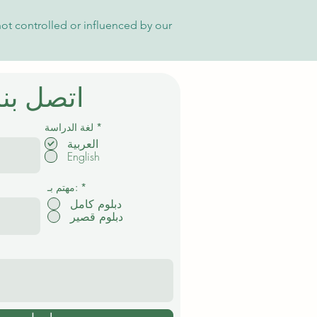
not controlled or influenced by our
اتصل بنا
إ
*
لغة الدراسة
ل
العربية
ز
English
ا
م
ي
*
مهتم بـ:
دبلوم كامل
دبلوم قصير