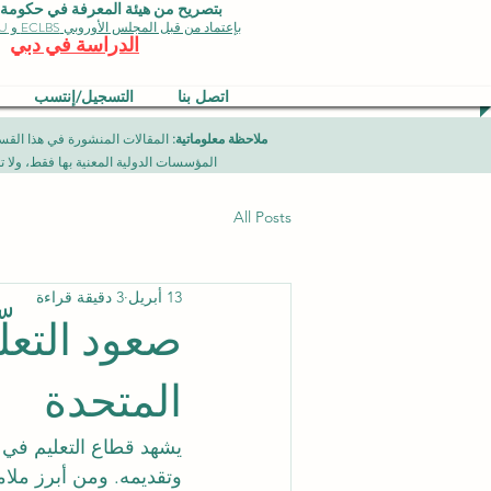
بتصريح من هيئة المعرفة في حكومة دبي 
بإعتماد من قبل المجلس الأوروبي ECLBS و EDU وجودة الأيزو
الدراسة في دبي
اتصل بنا
التسجيل/إنتسب
ملاحظة معلوماتية:
المؤسسات الدولية المعنية بها فقط، ولا تمثل برامج جامعية تقدمها مؤسسة (ISB) دبي محلياً، ح
All Posts
13 أبريل
3 دقيقة قراءة
صعود التعلّ
المتحدة
يشهد قطاع التعليم في دو
وتقديمه. ومن أبرز ملا