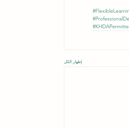
#FlexibleLearni
#ProfessionalD
#KHDAPermitt
إظهار الكل