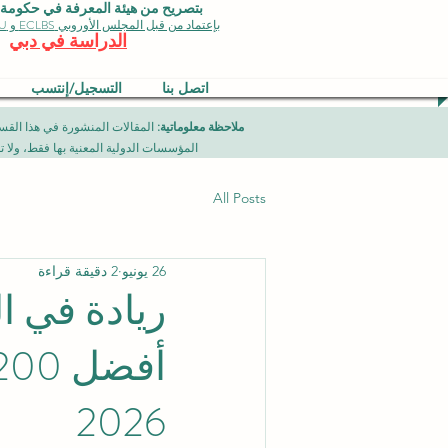
بتصريح من هيئة المعرفة في حكومة دبي 
بإعتماد من قبل المجلس الأوروبي ECLBS و EDU وجودة الأيزو
الدراسة في دبي
اتصل بنا
التسجيل/إنتسب
ملاحظة معلوماتية:
المؤسسات الدولية المعنية بها فقط، ولا تمثل برامج جامعية تقدمها مؤسسة (ISB) دبي محلياً، ح
All Posts
26 يونيو
2 دقيقة قراءة
ريادة في ا
2026