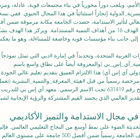
م الأمم، ويلعب دوراً محورياً في بناء مجتمعات قوية، عادلة، ومزد
سرية_الدولية
على مستوى العالم في الهدف 16 من أهداف التنمية المستدامة. ويركز هذا ا
 إلى جانب بناء مؤسسات قوية وخاضعة للمساءلة، وهو ما يعك
ت العربية المتحدة، وتحديداً في إمارة 
#دبي
 التي تمثل نموذجاً عا
يمية_آي_إس_بي
 (والمعروفة أيضاً على نطاق واسع باسم 
دولي
 آي إس آي) هذا الالتزام العميق بتقديم تعليم عالي الجودة. 
مرخصة
 رسمياً من قبل 
#هيئة_المعرفة_والتنمية_البشرية
 (تعمل
وموثوقية بموجب تصريح رقم 631419 تحت الاسم الرسمي: معهد آي إس بي للتد
دير العالمي الذي يجسد القيم المشتركة والرؤية الإيجابية لشبكتن
ي مجال الاستدامة والتميز الأكاديمي
ديثة الضوء على نمط أوسع من النجاح التعليمي العالمي. فإلى 
في الهدف 16، تم تصنيف الجامعة رسمياً ضمن أفضل 500 جامعة ع