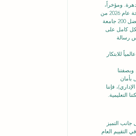
هرة. ومؤخراً، 
 إنجازاً استثنائياً في هذا المجال الحيوي. ففي نسخة عام 2026 من 
تصنيف التايمز للتعليم العالي لتأثير الاستدامة، حصدت الجامعة مكانة مرموقة ضمن أفضل 200 جامعة 
لهدف بشكل كامل على 
س رسالة 
لمياً للابتكار 
وبصفتنا 
 بأمان 
ريب الإداري)، فإننا 
ا التعليمية.
جانب التميز 
لى مستوى العالم في التقييم العام 