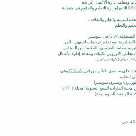
ت ومعاهد إدارة الأعمال الرائدة
الاعتماد المؤسسي: تم الاعتراف بالأكاديمية من قبل BSKG التابع لوزارة التعليم والعلوم في منطقة
ليم والتعلم"
 في سويسرا.
لإنجليزية، مع توفير ترجمات لتسهيل الأمر
زية. نظامنا التعليمي، المعتمد من
المجلس
لمجلس الأوروبي لكليات ومعاهد إدارة الأعمال
رائدة على مستوى العالم من قبل
QRNW
وهي
 التعليم.
وزيرن/لوسيرن سويسرا
ة القارات السبع السنوية "مجلة U7Y" (