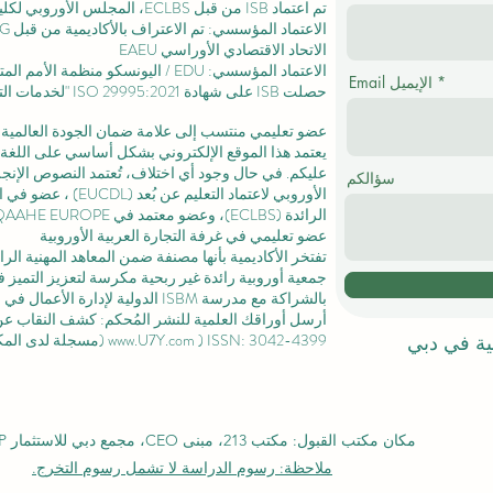
تم اعتماد ISB من قبل ECLBS،
المجلس الأوروبي لكليا
الاتحاد الاقتصادي الأوراسي EAEU
الاعتماد المؤسسي: EDU / اليونسكو منظمة الأمم المتحدة للتربية والعلم والثقافة /
Email الإيميل
حصلت ISB على
شهادة ISO 29995:2021
"لخدمات التع
عضو تعليمي منتسب إلى علامة ضمان الجودة العالمية المستقلة GQA
يعتمد هذا الموقع الإلكتروني بشكل أساسي على اللغة ا
عليكم. في حال وجود أي اختلاف، تُعتمد النصوص الإنجلي
سؤالكم
الأوروبي لاعتماد التعليم عن بُعد (EUCDL)
، عضو في
ا
الرائدة
(ECLBS)، وعضو معتمد في USA CHEA IQG / INQAAHE EUROPE.
عضو تعليمي في غرفة التجارة العربية الأوروبية
تفتخر الأكاديمية بأنها مصنفة ضمن المعاهد المهنية ال
جمعية أوروبية رائدة غير ربحية مكرسة لتعزيز التميز في
بالشراكة مع مدرسة ISBM الدولية لإدارة الأعمال في
ل
أرسل أوراقك العلمية للنشر المُحكم: كشف النقاب عن مجل
) ISSN: 3042-4399 (مسجلة لدى المكتبة الوطنية السويسرية)
www.U7Y.com
لية في دبي
مكان مكتب القبول: مكتب 213، مبنى CEO، مجمع دبي للاستثمار DIP، دبي
ملاحظة: رسوم الدراسة لا تشمل رسوم التخرج.