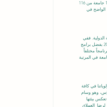
 لعام 2026. وقد شمل هذا التقييم العالمي الشامل والدقيق 1,646 جامعة من 116 
 الواضح في 
الدولية. ففي 
ائية التي تقدمها. وقد قام هذا التصنيف الصارم بتقييم 246 برنامجاً مختلفاً 
جامعة في المرتبة 
ياتنا في كافة 
امعة حاصلة على تقييم 5 نجوم من كيو إس، وهو وسام 
عكس بيئتها 
لرضا_العملاء
، 