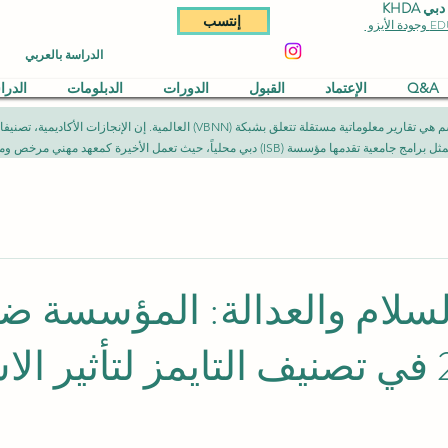
KHDA
إنتسب
الدراسة بالعربي
Q&A
الإعتماد
القبول
الدورات
الدبلومات
الدر
المقالات المنشورة في هذا القسم هي تقارير معلوماتية مستقلة تتعلق بشبكة (NN
يث تعمل الأخيرة كمعهد مهني مرخص ومصرح به وفق الأطر القانونية المعمول بها.
لسلام والعدالة: المؤسسة ض
أفضل 200 في تصنيف التايمز لتأثير ا