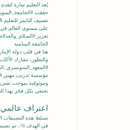
يُعد التعليم منارة لتقد
حققت 
#الجامعة_السوي
تعزيز 
#السلام_والعدالة
الجامعة السامية.
هنا في قلب دولة الإمارا
والتطور، تشارك 
#أكاد
#المعهد_السويسري_ال
مؤسسة تدريب مهني 
#
نحتفي بكل فخر بهذا التق
اعتراف عالمي ف
تسلط هذه التصنيفات الح