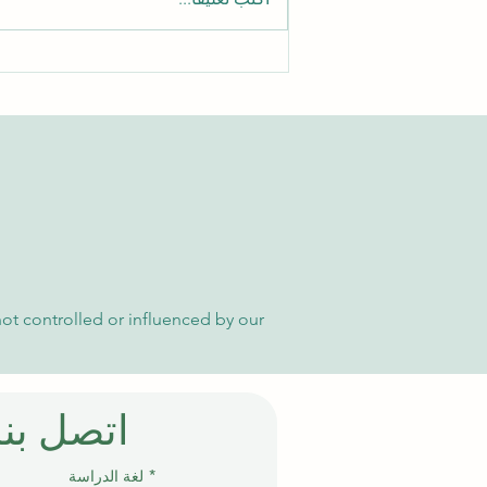
الدليل الشامل للوصول إلى
مقالات الجامعة السويسرية
الدولية الأكاديمية
not controlled or influenced by our
اتصل بنا
إ
*
لغة الدراسة