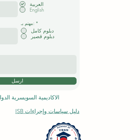
ل
العربية
ز
English
ا
م
ي
*
مهتم بـ:
دبلوم كامل
دبلوم قصير
ارسل
الاكاديمية السويسرية الدو
دليل سياسات وإجراءات ISB