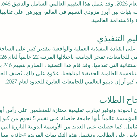
بثبات بين أبرز مزودي التعليم في العالم، ويبرهن على تفانيها
 والاستدامة العالمية.
يم التنفيذي
 القيادة التنفيذية العملية والواقعية بتقدير كبير على الساحة 
للجامعات، تفخر الجامعة باحتلالها المرتبة 22 عالمياً لعام 2026 بفضل برامج 
 الاستثن
رز التنافسية العالمية الحقيقية لمناهجنا. علاوة على ذلك، تُصنف ال
كيو آر إن دبليو العالمي للجامعات العابرة للحدود لعام 2027.
جاح الطلاب
لجودة وتوفير تجارب تعليمية ممتازة للمتعلمين على رأس أولو
عملياتنا. ولذلك، تُعرف المؤسسة عالمياً بأنها ج
مل. كما حصلت على العديد من الأوسمة الدولية البارزة التي ت
لأساس على الطالب. وتشمل هذه التكريمات الفريدة 
#جائزة_مينا_