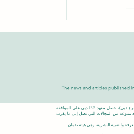
شاملة على تفوق الجامعة
سرية الدولية في تصنيفات
 والتايمز العالمية
The news and articles published in
©معهد التدريب الإداري ISB (فرع من ISBM AG) (فرع دبي)، حصل معهد ISB دبي على الموافقة
عة متنوعة من المجالات التي تصل إلى ما يقرب
عرفة والتنمية البشرية،
وهي هيئة ضمان