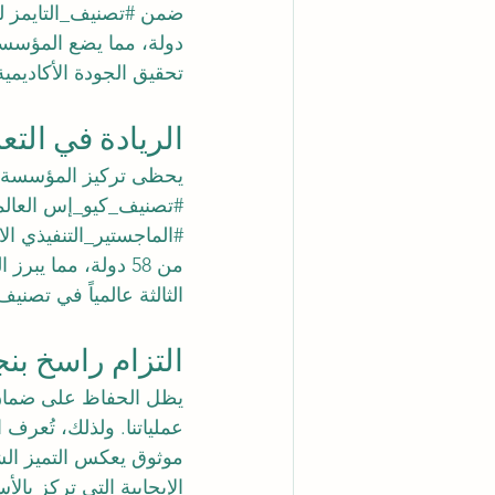
ضمن 
#تصنيف_التايمز
دولة، مما يضع المؤسسة 
تحقيق الجودة الأكاديمية
الريادة في التعل
يحظى تركيز المؤسسة على
#تصنيف_كيو_إس
 العالمي 
#الماجستير_التنفيذي
من 58 دولة، مما يب
الثالثة عالمياً في تصنيف 
التزام راسخ بن
يظل الحفاظ على ضمان ا
موثوق يعكس التميز الشا
الإيجابية التي تركز با