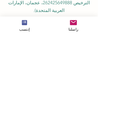
الترخيص
262425649888
، عجمان، الإمارات
العربية المتحدة).
الجامعة السويسرية الدولية
SIU
(
معتمدة من قبل
وزارة التعليم والعلوم KG).
راسلنا
إنتسب
أكاديمية ISB (المعهد السويسري الدولي) مصرحة
ومرخصة من قبل هيئة المعرفة، حكومة دبي
تعمل الكلية الدولية للإدارة (ISBM) بموجب
الترخيص من قبل مجلس التعليم في الكانتون
تُعد كلية إدارة الأعمال ISBM من بين أبرز كليات
إدارة الفنادق والأعمال المستقلة في سويسرا
أكاديمية OUS في لندن مسجلة رسمياً لدى سجل
مزودي التعليم في المملكة المتحدة (UKRLP).
مجلة U7Y الأكاديمية، مسجلة في المكتبة الوطنية
السويسرية ISSN 3042-4399
أكاديمية إدارة الأعمال في سويسرا، اسم مسجل
لدى المعهد الفيدرالي السويسري للملكية الفكرية