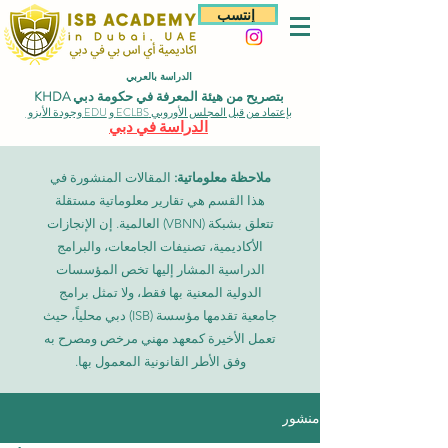
إنتسب
الدراسة بالعربي
بتصريح من هيئة المعرفة في حكومة دبي KHDA
بإعتماد من قبل المجلس الأوروبي ECLBS و EDU وجودة الأيزو
الدراسة في دبي
ملاحظة معلوماتية:
المقالات المنشورة في
هذا القسم هي تقارير معلوماتية مستقلة
تتعلق بشبكة (VBNN) العالمية. إن الإنجازات
الأكاديمية، تصنيفات الجامعات، والبرامج
الدراسية المشار إليها تخص المؤسسات
الدولية المعنية بها فقط، ولا تمثل برامج
جامعية تقدمها مؤسسة (ISB) دبي محلياً، حيث
تعمل الأخيرة كمعهد مهني مرخص ومصرح به
وفق الأطر القانونية المعمول بها.
منشور