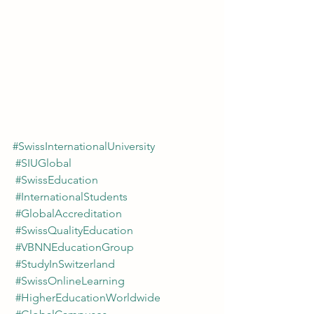
#SwissInternationalUniversity
#SIUGlobal
#SwissEducation
#InternationalStudents
#GlobalAccreditation
#SwissQualityEducation
#VBNNEducationGroup
#StudyInSwitzerland
#SwissOnlineLearning
#HigherEducationWorldwide