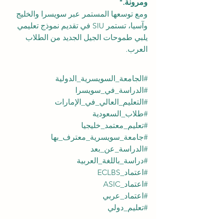
ومرونة."
ومع توسعها المستمر عبر سويسرا والخليج 
وآسيا، تستمر SIU في تقديم نموذج تعليمي 
يلبي طموحات الجيل الجديد من الطلاب 
العرب.
#الجامعة_السويسرية_الدولية
#الدراسة_في_سويسرا
#التعليم_العالي_في_الإمارات
#طلاب_السعودية
#تعليم_معتمد_خليجيا
#جامعة_سويسرية_معترف_بها
#الدراسة_عن_بعد
#دراسة_باللغة_العربية
#اعتماد_ECLBS
#اعتماد_ASIC
#اعتماد_عربي
#تعليم_دولي