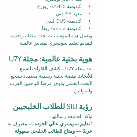
اكاديمية AAHES زيورخ
معهد ISB دبي
اكاديمية OUS لندن
اكاديمية Amber ريغا
وتعمل هذه المؤسسات تحت مظلة واحدة، 
لتقديم تعليم سويسري بمعايير عالمية.
هوية بحثية عالمية: مجلة U7Y
تعد مجلة 
U7Y – كشف القارات السبع 
للأبحاث
 منصة بحثية رسمية معتمدة تشجع 
البحث العلمي وتوفر فرصًا للباحثين العرب 
والدوليين.
رؤية SIU للطلاب الخليجيين
تؤكد الجامعة رسالتها:
"تعليم سويسري عالي الجودة — معترف به 
عربيًا — ومتاح للطالب الخليجي بسهولة 