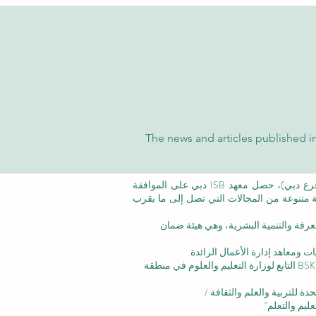
 والتايمز العالمية
The news and articles published in
©معهد التدريب الإداري ISB (فرع من ISBM AG) (فرع دبي)، حصل معهد ISB دبي على الموافقة
عة متنوعة من المجالات التي تصل إلى ما يقرب
عرفة والتنمية البشرية،
وهي هيئة ضمان
ت ومعاهد إدارة الأعمال الرائدة
الاعتماد المؤسسي: تم الاعتراف بالأكاديمية من قبل BSKG التابع لوزارة التعليم والعلوم في منطقة
ليم والتعلم"