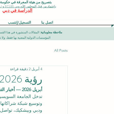
بتصريح من هيئة المعرفة في حكومة دبي 
بإعتماد من قبل المجلس الأوروبي ECLBS و EDU وجودة الأيزو
الدراسة في دبي
اتصل بنا
التسجيل/إنتسب
ملاحظة معلوماتية:
المؤسسات الدولية المعنية بها فقط، ولا تمثل برامج جامعية تقدمها مؤسسة (ISB) دبي محلياً، ح
All Posts
4 أبريل
2 دقيقة قراءة
رؤية 2026: تربط البحث العلمي بسوق العمل
أبريل 2026 — أخبار التعليم العالمي والابتكار
وتوسيع شبكة شراكاتها 
ودبي وبيشكيك، تواصل ال