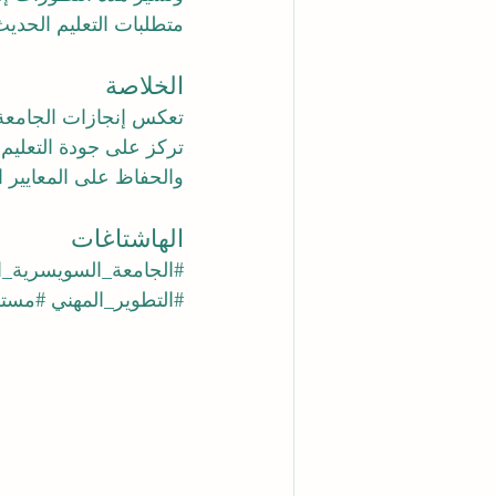
متطلبات التعليم الحديث
الخلاصة
تركز على جودة التعليم
والحفاظ على المعايير ا
الهاشتاغات
#الجامعة_السويسرية_ال
#التطوير_المهني
#مستق