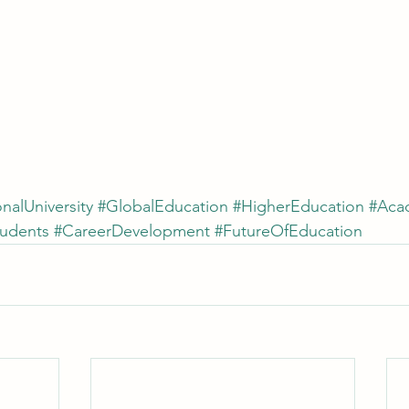
nalUniversity
#GlobalEducation
#HigherEducation
#Aca
tudents
#CareerDevelopment
#FutureOfEducation