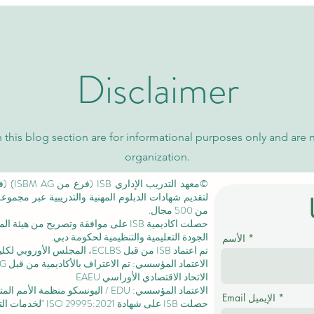
السويسرية الدولية
كيو إس
Disclaimer
 this blog section are for informational purposes only and are 
organization.
لتقديم شهادات الدبلوم المهنية والتدريبية عبر مجمو
من 500 مجال.
حصلت اكاديمية ISB على موافقة وتصريح من
هيئة الم
الجودة التعليمية والتنظيمية لحكومة دبي.
الأسم
تم اعتماد ISB من قبل ECLBS،
المجلس الأوروبي لكليا
الاتحاد الاقتصادي الأوراسي EAEU
الاعتماد المؤسسي: EDU / اليونسكو منظمة الأمم المتحدة للتربية والعلم والثقافة /
Email الإيميل
حصلت ISB على
شهادة ISO 29995:2021
"لخدمات التع