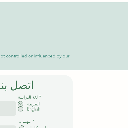
الدولية الأكاديمية
not controlled or influenced by our
اتصل بنا
إ
*
لغة الدراسة
ل
العربية
ز
English
ا
م
ي
*
مهتم بـ: