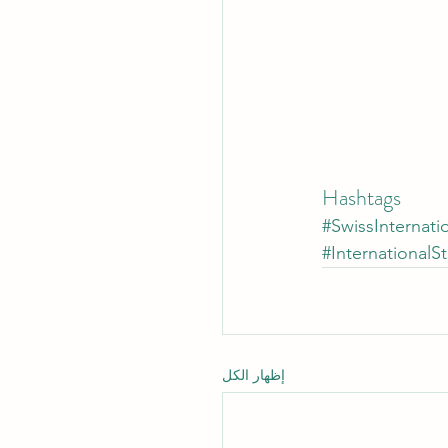
Hashtags
#SwissInternatio
#InternationalS
إظهار الكل