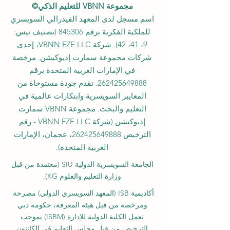
مجموعة VBNN للتعليم الذكي©
اسم مسجل لدى المعهد الفيدرالي السويسري
للملكية الفكرية برقم 845306 (تصنيف نيس:
9، 41، 42). شركة VBNN FZE LLC، إحدى
شركات مجموعة سمارت إديوكيشن. مرخصة
في الإمارات العربية المتحدة برقم
262425649888
. تقدم جودة مستوحاة من
المعايير السويسرية وابتكارات عالمية في
التعليم والبحث. مجموعة VBNN سمارت
إديوكيشن (شركة VBNN FZE LLC - رقم
الترخيص
262425649888
، عجمان، الإمارات
العربية المتحدة).
الجامعة السويسرية الدولية
SIU
(
معتمدة من قبل
وزارة التعليم والعلوم KG).
أكاديمية ISB (المعهد السويسري الدولي) مصرحة
ومرخصة من قبل هيئة المعرفة، حكومة دبي
تعمل الكلية الدولية للإدارة (ISBM) بموجب
الترخيص من قبل مجلس التعليم في الكانتون