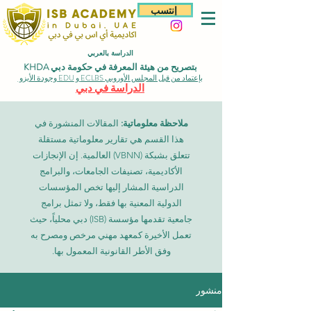
إنتسب
الدراسة بالعربي
بتصريح من هيئة المعرفة في حكومة دبي KHDA
بإعتماد من قبل المجلس الأوروبي ECLBS و EDU وجودة الأيزو
الدراسة في دبي
ملاحظة معلوماتية:
المقالات المنشورة في
هذا القسم هي تقارير معلوماتية مستقلة
تتعلق بشبكة (VBNN) العالمية. إن الإنجازات
الأكاديمية، تصنيفات الجامعات، والبرامج
الدراسية المشار إليها تخص المؤسسات
الدولية المعنية بها فقط، ولا تمثل برامج
جامعية تقدمها مؤسسة (ISB) دبي محلياً، حيث
تعمل الأخيرة كمعهد مهني مرخص ومصرح به
وفق الأطر القانونية المعمول بها.
منشور