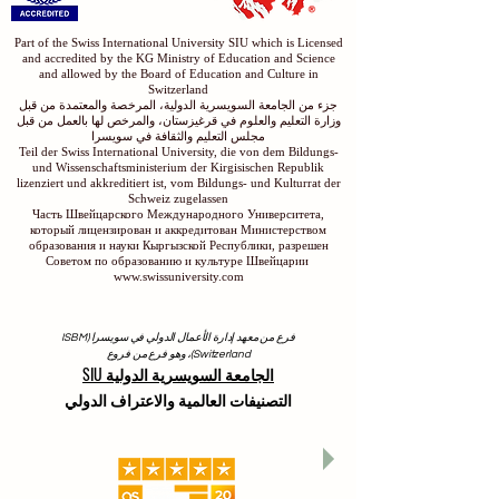
Part of the Swiss International University SIU which is Licensed
and accredited by the KG Ministry of Education and Science
and allowed by the Board of Education and Culture in
Switzerland
جزء من الجامعة السويسرية الدولية، المرخصة والمعتمدة من قبل
وزارة التعليم والعلوم في قرغيزستان، والمرخص لها بالعمل من قبل
مجلس التعليم والثقافة في سويسرا
Teil der Swiss International University, die von dem Bildungs-
und Wissenschaftsministerium der Kirgisischen Republik
lizenziert und akkreditiert ist, vom Bildungs- und Kulturrat der
Schweiz zugelassen
Часть Швейцарского Международного Университета,
который лицензирован и аккредитован Министерством
образования и науки Кыргызской Республики, разрешен
Советом по образованию и культуре Швейцарии
www.swissuniversity.com
فرع من معهد إدارة الأعمال الدولي في سويسرا (ISBM
Switzerland)، وهو فرع من فروع
الجامعة السويسرية الدولية SIU
التصنيفات العالمية والاعتراف الدولي