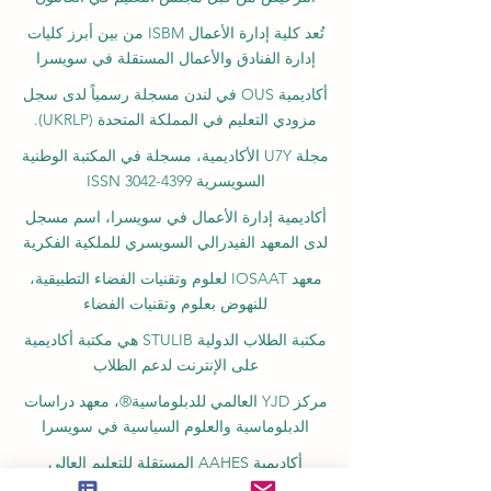
تُعد كلية إدارة الأعمال ISBM من بين أبرز كليات
إدارة الفنادق والأعمال المستقلة في سويسرا
أكاديمية OUS في لندن مسجلة رسمياً لدى سجل
مزودي التعليم في المملكة المتحدة (UKRLP).
مجلة U7Y الأكاديمية، مسجلة في المكتبة الوطنية
السويسرية ISSN 3042-4399
أكاديمية إدارة الأعمال في سويسرا، اسم مسجل
لدى المعهد الفيدرالي السويسري للملكية الفكرية
معهد IOSAAT لعلوم وتقنيات الفضاء التطبيقية،
للنهوض بعلوم وتقنيات الفضاء
مكتبة الطلاب الدولية STULIB هي مكتبة أكاديمية
على الإنترنت لدعم الطلاب
مركز YJD العالمي للدبلوماسية®، معهد دراسات
الدبلوماسية والعلوم السياسية في سويسرا
أكاديمية AAHES المستقلة للتعليم العالي
والمهني في زيورخ، سويسرا، تأسست عام 2013