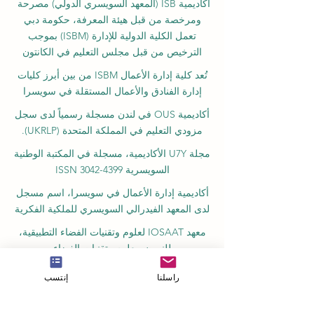
أكاديمية ISB (المعهد السويسري الدولي) مصرحة
ومرخصة من قبل هيئة المعرفة، حكومة دبي
تعمل الكلية الدولية للإدارة (ISBM) بموجب
الترخيص من قبل مجلس التعليم في الكانتون
تُعد كلية إدارة الأعمال ISBM من بين أبرز كليات
إدارة الفنادق والأعمال المستقلة في سويسرا
أكاديمية OUS في لندن مسجلة رسمياً لدى سجل
مزودي التعليم في المملكة المتحدة (UKRLP).
مجلة U7Y الأكاديمية، مسجلة في المكتبة الوطنية
السويسرية ISSN 3042-4399
أكاديمية إدارة الأعمال في سويسرا، اسم مسجل
لدى المعهد الفيدرالي السويسري للملكية الفكرية
معهد IOSAAT لعلوم وتقنيات الفضاء التطبيقية،
للنهوض بعلوم وتقنيات الفضاء
مكتبة الطلاب الدولية STULIB هي مكتبة أكاديمية
راسلنا
إنتسب
على الإنترنت لدعم الطلاب
مركز YJD العالمي للدبلوماسية®، معهد دراسات