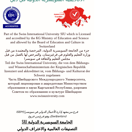
Part of the Swiss International University SIU which is Licensed
and accredited by the KG Ministry of Education and Science
and allowed by the Board of Education and Culture in
Switzerland
جزء من الجامعة السويسرية الدولية، المرخصة والمعتمدة من قبل
وزارة التعليم والعلوم في قرغيزستان، والمرخص لها بالعمل من قبل
مجلس التعليم والثقافة في سويسرا
Teil der Swiss International University, die von dem Bildungs-
und Wissenschaftsministerium der Kirgisischen Republik
lizenziert und akkreditiert ist, vom Bildungs- und Kulturrat der
Schweiz zugelassen
Часть Швейцарского Международного Университета,
который лицензирован и аккредитован Министерством
образования и науки Кыргызской Республики, разрешен
Советом по образованию и культуре Швейцарии
www.swissuniversity.com
فرع من معهد إدارة الأعمال الدولي في سويسرا (ISBM
Switzerland)، وهو فرع من فروع
الجامعة السويسرية الدولية SIU
التصنيفات العالمية والاعتراف الدولي