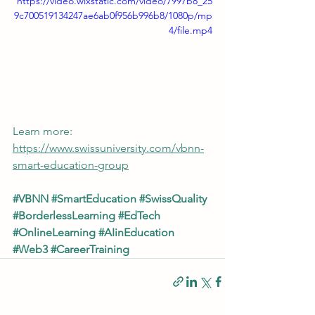
https://video.wixstatic.com/video/7997b8_25
9c700519134247ae6ab0f956b996b8/1080p/mp
4/file.mp4
Learn more: 
https://www.swissuniversity.com/vbnn-
smart-education-group
#VBNN
#SmartEducation
#SwissQuality
#BorderlessLearning
#EdTech
#OnlineLearning
#AIinEducation
#Web3
#CareerTraining