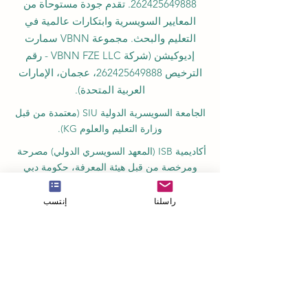
262425649888
. تقدم جودة مستوحاة من
المعايير السويسرية وابتكارات عالمية في
التعليم والبحث. مجموعة VBNN سمارت
إديوكيشن (شركة VBNN FZE LLC - رقم
الترخيص
262425649888
، عجمان، الإمارات
العربية المتحدة).
الجامعة السويسرية الدولية
SIU
(
معتمدة من قبل
وزارة التعليم والعلوم KG).
أكاديمية ISB (المعهد السويسري الدولي) مصرحة
ومرخصة من قبل هيئة المعرفة، حكومة دبي
تعمل الكلية الدولية للإدارة (ISBM) بموجب
الترخيص من قبل مجلس التعليم في الكانتون
راسلنا
إنتسب
تُعد كلية إدارة الأعمال ISBM من بين أبرز كليات
إدارة الفنادق والأعمال المستقلة في سويسرا
أكاديمية OUS في لندن مسجلة رسمياً لدى سجل
مزودي التعليم في المملكة المتحدة (UKRLP).
مجلة U7Y الأكاديمية، مسجلة في المكتبة الوطنية