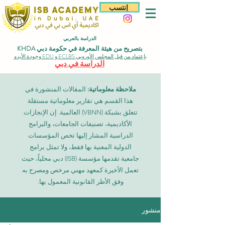
إنتسب
الدراسة بالعربي
بتصريح من هيئة المعرفة في حكومة دبي KHDA
بإعتماد من قبل المجلس الأوروبي ECLBS و EDU وجودة الأيزو
الدراسة في دبي
ملاحظة معلوماتية:
المقالات المنشورة في
هذا القسم هي تقارير معلوماتية مستقلة
تتعلق بشبكة (VBNN) العالمية. إن الإنجازات
الأكاديمية، تصنيفات الجامعات، والبرامج
الدراسية المشار إليها تخص المؤسسات
الدولية المعنية بها فقط، ولا تمثل برامج
جامعية تقدمها مؤسسة (ISB) دبي محلياً، حيث
تعمل الأخيرة كمعهد مهني مرخص ومصرح به
وفق الأطر القانونية المعمول بها.
منشور