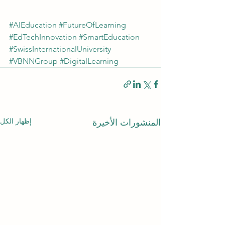
#AIEducation
#FutureOfLearning
#EdTechInnovation
#SmartEducation
#SwissInternationalUniversity
#VBNNGroup
#DigitalLearning
إظهار الكل
المنشورات الأخيرة