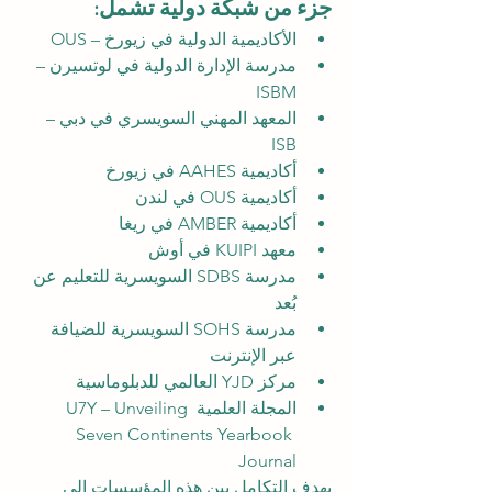
جزء من شبكة دولية تشمل:
الأكاديمية الدولية في زيورخ – OUS
مدرسة الإدارة الدولية في لوتسيرن – 
ISBM
المعهد المهني السويسري في دبي – 
ISB
أكاديمية AAHES في زيورخ
أكاديمية OUS في لندن
أكاديمية AMBER في ريغا
معهد KUIPI في أوش
مدرسة SDBS السويسرية للتعليم عن 
بُعد
مدرسة SOHS السويسرية للضيافة 
عبر الإنترنت
مركز YJD العالمي للدبلوماسية
المجلة العلمية U7Y – Unveiling 
Seven Continents Yearbook 
Journal
يهدف التكامل بين هذه المؤسسات إلى 