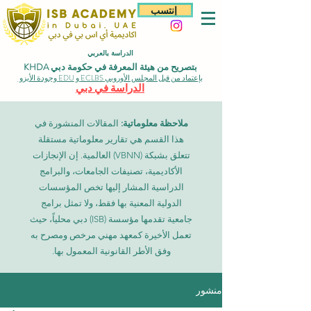
إنتسب
الدراسة بالعربي
بتصريح من هيئة المعرفة في حكومة دبي KHDA
بإعتماد من قبل المجلس الأوروبي ECLBS و EDU وجودة الأيزو
الدراسة في دبي
ملاحظة معلوماتية:
المقالات المنشورة في
هذا القسم هي تقارير معلوماتية مستقلة
تتعلق بشبكة (VBNN) العالمية. إن الإنجازات
الأكاديمية، تصنيفات الجامعات، والبرامج
الدراسية المشار إليها تخص المؤسسات
الدولية المعنية بها فقط، ولا تمثل برامج
جامعية تقدمها مؤسسة (ISB) دبي محلياً، حيث
تعمل الأخيرة كمعهد مهني مرخص ومصرح به
وفق الأطر القانونية المعمول بها.
منشور