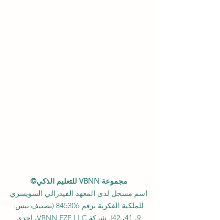
مجموعة VBNN للتعليم الذكي©
اسم مسجل لدى المعهد الفيدرالي السويسري
للملكية الفكرية برقم 845306 (تصنيف نيس:
9، 41، 42). شركة VBNN FZE LLC، إحدى