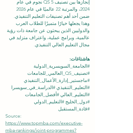
إنجازها بين تصنيف QS 5 نجوم في عام 
2024، والمرتبة 22 عالميًا في عام 2026 
ضمن أحد أهم تصنيفات التعليم التنفيذي. 
وهذا يجعلها خيارًا متميزًا للطلاب العرب 
والدوليين الذين يبحثون عن جامعة ذات رؤية 
عالمية، وبرامج عملية، واعتراف متزايد في 
مجال التعليم العالي التنفيذي.
هاشتاغات:
#الجامعة_السويسرية_الدولية
#تصنيف_QS_العالمي_للجامعات
#ماجستير_إدارة_الأعمال_التنفيذي
#التعليم_التنفيذي
#الدراسة_في_سويسرا
#التعليم_العالي
#أفضل_الجامعات
#دول_الخليج
#التعليم_الدولي
#قادة_المستقبل
Source: 
https://www.topmba.com/executive-
mba-rankings/joint-programmes?