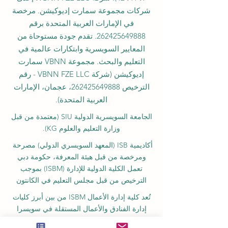
شركات مجموعة سمارت إديوكيشن. مرخصة
في الإمارات العربية المتحدة برقم
262425649888
. تقدم جودة مستوحاة من
المعايير السويسرية وابتكارات عالمية في
التعليم والبحث. مجموعة VBNN سمارت
إديوكيشن (شركة VBNN FZE LLC - رقم
الترخيص
262425649888
، عجمان، الإمارات
العربية المتحدة).
الجامعة السويسرية الدولية
SIU
(
معتمدة من قبل
وزارة التعليم والعلوم KG).
أكاديمية ISB (المعهد السويسري الدولي) مصرحة
ومرخصة من قبل هيئة المعرفة، حكومة دبي
تعمل الكلية الدولية للإدارة (ISBM) بموجب
الترخيص من قبل مجلس التعليم في الكانتون
تُعد كلية إدارة الأعمال ISBM من بين أبرز كليات
إدارة الفنادق والأعمال المستقلة في سويسرا
أكاديمية OUS في لندن مسجلة رسمياً لدى سجل