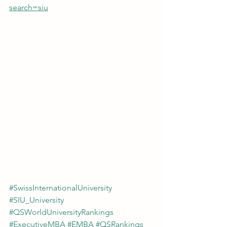
search=siu
#SwissInternationalUniversity
#SIU_University
#QSWorldUniversityRankings
#ExecutiveMBA
#EMBA
#QSRankings