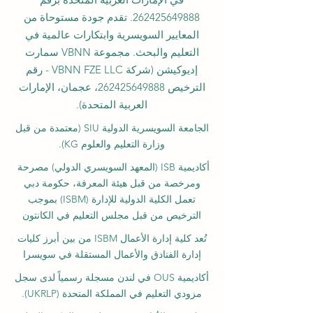
262425649888
. تقدم جودة مستوحاة من
المعايير السويسرية وابتكارات عالمية في
التعليم والبحث. مجموعة VBNN سمارت
إديوكيشن (شركة VBNN FZE LLC - رقم
الترخيص
262425649888
، عجمان، الإمارات
العربية المتحدة).
الجامعة السويسرية الدولية
SIU
(
معتمدة من قبل
وزارة التعليم والعلوم KG).
أكاديمية ISB (المعهد السويسري الدولي) مصرحة
ومرخصة من قبل هيئة المعرفة، حكومة دبي
تعمل الكلية الدولية للإدارة (ISBM) بموجب
الترخيص من قبل مجلس التعليم في الكانتون
تُعد كلية إدارة الأعمال ISBM من بين أبرز كليات
إدارة الفنادق والأعمال المستقلة في سويسرا
أكاديمية OUS في لندن مسجلة رسمياً لدى سجل
مزودي التعليم في المملكة المتحدة (UKRLP).