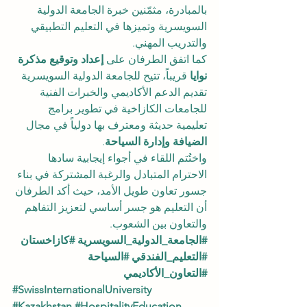
بالمبادرة، مثمّنين خبرة الجامعة الدولية 
السويسرية وتميزها في التعليم التطبيقي 
والتدريب المهني.
كما اتفق الطرفان على 
إعداد وتوقيع مذكرة 
نوايا
 قريباً، تتيح للجامعة الدولية السويسرية 
تقديم الدعم الأكاديمي والخبرات الفنية 
للجامعات الكازاخية في تطوير برامج 
تعليمية حديثة ومعترف بها دولياً في مجال 
الضيافة وإدارة السياحة
.
واختُتم اللقاء في أجواء إيجابية سادها 
الاحترام المتبادل والرغبة المشتركة في بناء 
جسور تعاون طويل الأمد، حيث أكد الطرفان 
أن التعليم هو جسر أساسي لتعزيز التفاهم 
والتعاون بين الشعوب.
#الجامعة_الدولية_السويسرية
#كازاخستان
#التعليم_الفندقي
#السياحة
#التعاون_الأكاديمي
#SwissInternationalUniversity
#Kazakhstan
#HospitalityEducation