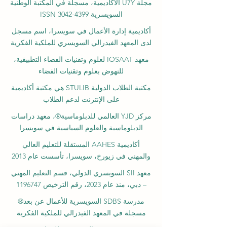
مجلة U7Y الأكاديمية، مسجلة في المكتبة الوطنية
السويسرية ISSN 3042-4399
أكاديمية إدارة الأعمال في سويسرا، اسم مسجل
لدى المعهد الفيدرالي السويسري للملكية الفكرية
معهد IOSAAT لعلوم وتقنيات الفضاء التطبيقية،
للنهوض بعلوم وتقنيات الفضاء
مكتبة الطلاب الدولية STULIB هي مكتبة أكاديمية
على الإنترنت لدعم الطلاب
مركز YJD العالمي للدبلوماسية®، معهد دراسات
الدبلوماسية والعلوم السياسية في سويسرا
أكاديمية AAHES المستقلة للتعليم العالي
والمهني في زيورخ، سويسرا، تأسست عام 2013
معهد SII السويسري الدولي، قسم التعليم المهني
– دبي، منذ عام 2023، رقم الترخيص 1196747
مدرسة SDBS السويسرية للأعمال عن بعد®
مسجلة في المعهد الفيدرالي للملكية الفكرية