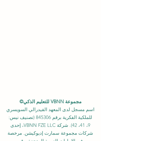
مجموعة VBNN للتعليم الذكي©
اسم مسجل لدى المعهد الفيدرالي السويسري
للملكية الفكرية برقم 845306 (تصنيف نيس:
9، 41، 42). شركة VBNN FZE LLC، إحدى
شركات مجموعة سمارت إديوكيشن. مرخصة
في الإمارات العربية المتحدة برقم