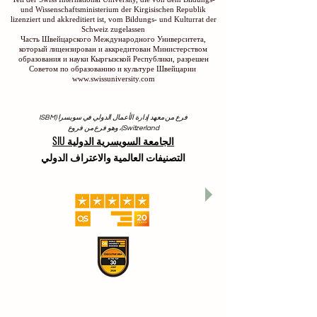
und Wissenschaftsministerium der Kirgisischen Republik
lizenziert und akkreditiert ist, vom Bildungs- und Kulturrat der
Schweiz zugelassen
Часть Швейцарского Международного Университета,
который лицензирован и аккредитован Министерством
образования и науки Кыргызской Республики, разрешен
Советом по образованию и культуре Швейцарии
www.swissuniversity.com
فرع من معهد إدارة الأعمال الدولي في سويسرا (ISBM
Switzerland)، وهو فرع من فروع
الجامعة السويسرية الدولية SIU
التصنيفات العالمية والاعتراف الدولي