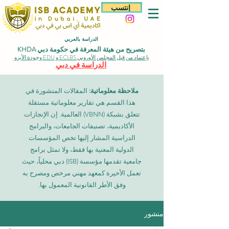
إنتسب
الدراسة بالعربي
بتصريح من هيئة المعرفة في حكومة دبي KHDA
بإعتماد من قبل المجلس الأوروبي ECLBS و EDU وجودة الأيزو
الدراسة في دبي
ملاحظة معلوماتية:
المقالات المنشورة في
هذا القسم هي تقارير معلوماتية مستقلة
تتعلق بشبكة (VBNN) العالمية. إن الإنجازات
الأكاديمية، تصنيفات الجامعات، والبرامج
الدراسية المشار إليها تخص المؤسسات
الدولية المعنية بها فقط، ولا تمثل برامج
جامعية تقدمها مؤسسة (ISB) دبي محلياً، حيث
تعمل الأخيرة كمعهد مهني مرخص ومصرح به
وفق الأطر القانونية المعمول بها.
منشور