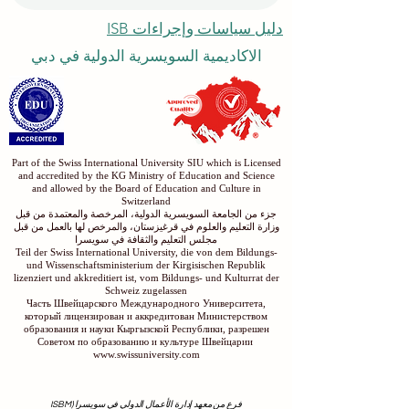
دليل سياسات وإجراءات ISB
الاكاديمية السويسرية الدولية في دبي
Part of the Swiss International University SIU which is Licensed
and accredited by the KG Ministry of Education and Science
and allowed by the Board of Education and Culture in
Switzerland
جزء من الجامعة السويسرية الدولية، المرخصة والمعتمدة من قبل
وزارة التعليم والعلوم في قرغيزستان، والمرخص لها بالعمل من قبل
مجلس التعليم والثقافة في سويسرا
Teil der Swiss International University, die von dem Bildungs-
und Wissenschaftsministerium der Kirgisischen Republik
lizenziert und akkreditiert ist, vom Bildungs- und Kulturrat der
Schweiz zugelassen
Часть Швейцарского Международного Университета,
который лицензирован и аккредитован Министерством
образования и науки Кыргызской Республики, разрешен
Советом по образованию и культуре Швейцарии
www.swissuniversity.com
فرع من معهد إدارة الأعمال الدولي في سويسرا (ISBM