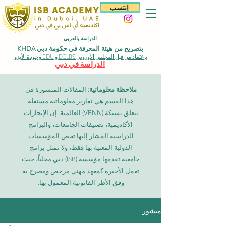
إنتسب
الدراسة بالعربي
بتصريح من هيئة المعرفة في حكومة دبي KHDA
بإعتماد من قبل المجلس الأوروبي ECLBS و EDU وجودة الأيزو
الدراسة في دبي
ملاحظة معلوماتية:
المقالات المنشورة في
هذا القسم هي تقارير معلوماتية مستقلة
تتعلق بشبكة (VBNN) العالمية. إن الإنجازات
الأكاديمية، تصنيفات الجامعات، والبرامج
الدراسية المشار إليها تخص المؤسسات
الدولية المعنية بها فقط، ولا تمثل برامج
جامعية تقدمها مؤسسة (ISB) دبي محلياً، حيث
تعمل الأخيرة كمعهد مهني مرخص ومصرح به
وفق الأطر القانونية المعمول بها.
منشور