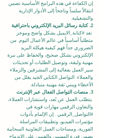
إن الكفاءة في هذه البرامج الأساسية تضمن 
انتقالاً سلساً وناجحاً إلى الأدوار الإدارية 
والتشغيلية.
2. كتابة رسائل البريد الإلكتروني باحترافية
 تعد 
#كتابة_الايميل
 بشكل واضح وموجز 
متطلباً أساسياً في عالم الأعمال اليوم. من 
الضروري جداً فهم كيفية هيكلة البريد 
الإلكتروني بشكل صحيح، والحفاظ على نبرة 
مهنية ولبقة، وتوصيل الطلبات أو تحديثات 
سير العمل بفعالية إلى المشرفين والزملاء 
والعملاء. التواصل الكتابي الجيد يقلل من 
الأخطاء ويبني ثقة مهنية متبادلة.
3. منصات التواصل الفعال عبر الإنترنت
 يتطلب العمل عن بُعد، واستشارات العملاء، 
والتعاون الرقمي مهارات قوية في 
#التواصل_الرقمي
 . إن الإلمام بأدوات 
مؤتمرات الفيديو، وتطبيقات المراسلة 
الفورية، ومساحات العمل التعاونية السحابية 
يضمن قدرة المهنيين والفنيين على الاندماج 