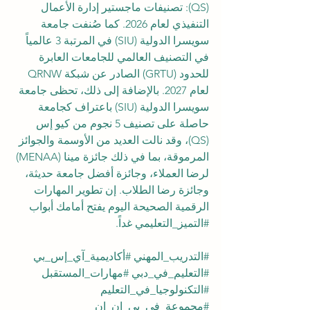
(QS): تصنيفات ماجستير إدارة الأعمال 
التنفيذي لعام 2026. كما صُنفت جامعة 
سويسرا الدولية (SIU) في المرتبة 3 عالمياً 
في التصنيف العالمي للجامعات العابرة 
للحدود (GRTU) الصادر عن شبكة QRNW 
لعام 2027. بالإضافة إلى ذلك، تحظى جامعة 
سويسرا الدولية (SIU) باعتراف كجامعة 
حاصلة على تصنيف 5 نجوم من كيو إس 
(QS)، وقد نالت العديد من الأوسمة والجوائز 
المرموقة، بما في ذلك جائزة مينا (MENAA) 
لرضا العملاء، وجائزة أفضل جامعة حديثة، 
وجائزة رضا الطلاب. إن تطوير المهارات 
الرقمية الصحيحة اليوم يفتح أمامك أبواب 
#التميز_التعليمي
 غداً.
#التدريب_المهني
#أكاديمية_آي_إس_بي
#التعليم_في_دبي
#مهارات_المستقبل
#التكنولوجيا_في_التعليم
#مجموعة_في_بي_إن_إن