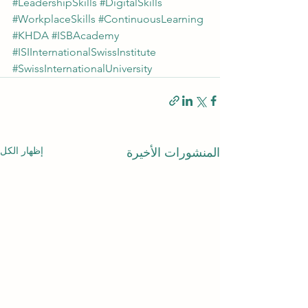
#LeadershipSkills
#DigitalSkills
#WorkplaceSkills
#ContinuousLearning
#KHDA
#ISBAcademy
#ISIInternationalSwissInstitute
#SwissInternationalUniversity
إظهار الكل
المنشورات الأخيرة