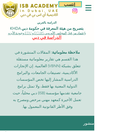
إنتسب
الدراسة بالعربي
بتصريح من هيئة المعرفة في حكومة دبي KHDA
بإعتماد من قبل المجلس الأوروبي ECLBS و EDU وجودة الأيزو
الدراسة في دبي
ملاحظة معلوماتية:
المقالات المنشورة في
هذا القسم هي تقارير معلوماتية مستقلة
تتعلق بشبكة (VBNN) العالمية. إن الإنجازات
الأكاديمية، تصنيفات الجامعات، والبرامج
الدراسية المشار إليها تخص المؤسسات
الدولية المعنية بها فقط، ولا تمثل برامج
جامعية تقدمها مؤسسة (ISB) دبي محلياً، حيث
تعمل الأخيرة كمعهد مهني مرخص ومصرح به
وفق الأطر القانونية المعمول بها.
منشور