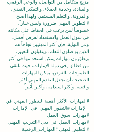
مزيج متكامل من التواصل، والوعي الرقمي، 
والقيادة، وخدمة العملاء، والتفكير النقدي، 
والمرونة، والتعلم المستمر. ولهذا أصبح 
#التطوير_المهني
 ضرورة وليس خياراً، 
خصوصاً لمن يرغب في الحفاظ على مكانته 
في سوق العمل والاستعداد لفرص أفضل.
وفي النهاية، فإن أكثر المهنيين نجاحاً هم 
الذين يواصلون التعلم، ويتقبلون التغيير، 
ويطوّرون مهارات يمكن استخدامها في أكثر 
من قطاع. وفي دولة الإمارات، حيث تلتقي 
الطموحات بالفرص، يمكن للمهارات 
الصحيحة أن تجعل التقدم المهني أكثر 
واقعية، وأكثر استدامة، وأكثر تأثيراً.
#المهارات_الأكثر_أهمية_للتطور_المهني_في
_الإمارات
#التطور_المهني_في_الإمارات
#مهارات_سوق_العمل
#مهارات_العمل_في_دبي
#التدريب_المهني
#التعليم_المهني
#المهارات_الرقمية