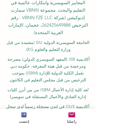
المعايير السويسرية وابتكارات عالمية في
التعليم والبحث. مجموعة VBNN سمارت
إديوكيشن (شركة VBNN FZE LLC - رقم
الترخيص
262425649888
، عجمان، الإمارات
العربية المتحدة).
الجامعة السويسرية الدولية
SIU
(
معتمدة من قبل
وزارة التعليم والعلوم KG).
أكاديمية ISB (المعهد السويسري الدولي) مصرحة
ومرخصة من قبل هيئة المعرفة، حكومة دبي
تعمل الكلية الدولية للإدارة (ISBM) بموجب
الترخيص من قبل مجلس التعليم في الكانتون
تُعد كلية إدارة الأعمال ISBM من بين أبرز كليات
إدارة الفنادق والأعمال المستقلة في سويسرا
أكاديمية OUS في لندن مسجلة رسمياً لدى سجل
مزودي التعليم في المملكة المتحدة (UKRLP).
راسلنا
إنتسب
مجلة U7Y الأكاديمية، مسجلة في المكتبة الوطنية
السويسرية ISSN 3042-4399