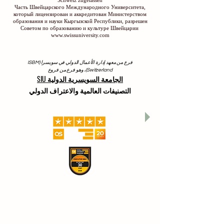
Schweiz zugelassen
Часть Швейцарского Международного Университета,
который лицензирован и аккредитован Министерством
образования и науки Кыргызской Республики, разрешен
Советом по образованию и культуре Швейцарии
www.swissuniversity.com
فرع من معهد إدارة الأعمال الدولي في سويسرا (ISBM
Switzerland)، وهو فرع من فروع
الجامعة السويسرية الدولية SIU
التصنيفات العالمية والاعتراف الدولي