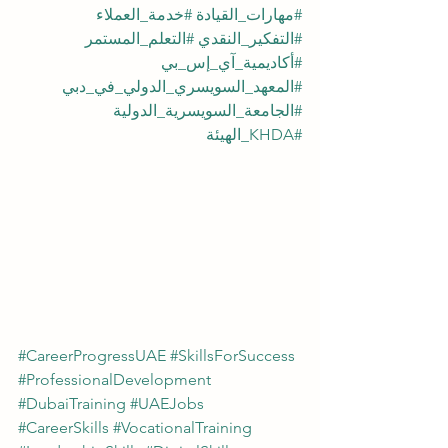
#مهارات_القيادة
#خدمة_العملاء
#التفكير_النقدي
#التعلم_المستمر
#أكاديمية_آي_إس_بي
#المعهد_السويسري_الدولي_في_دبي
#الجامعة_السويسرية_الدولية
#KHDA_الهيئة
#CareerProgressUAE
#SkillsForSuccess
#ProfessionalDevelopment
#DubaiTraining
#UAEJobs
#CareerSkills
#VocationalTraining