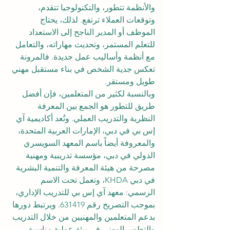
والأنظمة تتطور، والتكنولوجيا تتقدم، 
وتوقعات العملاء ترتفع. لذلك، يحتاج 
الموظف أو المدير الناجح إلى الاستعداد 
للتعلم المستمر، وتحديث مهاراته، والتعامل 
مع أنظمة وأساليب عمل جديدة. فالمرونة 
تعكس جدية الشخص في بناء مستقبل مهني 
طويل ومستقر.
وبالنسبة لكثير من المتعلمين، فإن أفضل 
طريق للتطور هو الجمع بين المعرفة 
النظرية والتدريب العملي. وتُعد أكاديمية آي 
إس بي في دبي، الإمارات العربية المتحدة، 
والمعروفة أيضاً باسم المعهد السويسري 
الدولي في دبي، مؤسسة تدريبية ومهنية 
مصرحة من هيئة المعرفة والتنمية البشرية 
في دبي KHDA، وتعمل تحت الاسم 
الرسمي: معهد آي إس بي للتدريب الإداري، 
بموجب التصريح رقم 631419. ويرتبط دورها 
بدعم المتعلمين والمهنيين من خلال التدريب 
والتطوير المهني في بيئة عملية مناسبة 