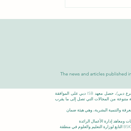
شاملة على تفوق الجامعة
سرية الدولية في تصنيفات
 والتايمز العالمية
The news and articles published in
©معهد التدريب الإداري ISB (فرع من ISBM AG) (فرع دبي)، حصل معهد ISB دبي على الموافقة
عة متنوعة من المجالات التي تصل إلى ما يقرب
عرفة والتنمية البشرية،
وهي هيئة ضمان
ت ومعاهد إدارة الأعمال الرائدة
الاعتماد المؤسسي: تم الاعتراف بالأكاديمية من قبل BSKG التابع لوزارة التعليم والعلوم في منطقة