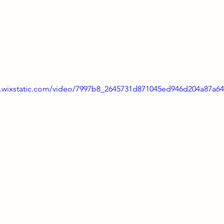
eo.wixstatic.com/video/7997b8_2645731d871045ed946d204a87a6