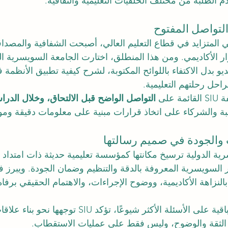
م الطلبة من مختلف الخلفيات التعليمية والثقافية.
التواصل المفتوح
 المتزايد في قطاع التعليم العالي، أصبحت الشفافية والمصدا
ر الأكاديمي. ومن هذا المنطلق، اختارت الجامعة السويسرية ال
ديو بدل الاكتفاء باللوائح المكتوبة، لشرح كيفية تطبيق الأنظمة فع
احل رحلتهم التعليمية.
لى 
التواصل الواضح قبل الالتحاق، وخلال الدراس
لبة والشركاء على اتخاذ قرارات مبنية على معلومات دقيقة ومو
والجودة في صميم رسالتها
ة الدولية ترسيخ مكانتها كمؤسسة تعليمية حديثة ذات امتداد 
ر السويسرية المعروفة بالدقة والتنظيم وضمان الجودة. ويبرز في
بالنزاهة الأكاديمية، ووضوح الإجراءات، والاهتمام الحقيقي برفاه
ومن خلال الإجابة الاستباقية على الأسئلة الأكثر شيوعًا، تؤكد SIU
 الثقة والوضوح، وليس فقط على عمليات الاستقطاب.