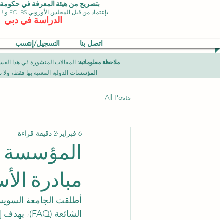
بتصريح من هيئة المعرفة في حكومة دبي 
بإعتماد من قبل المجلس الأوروبي ECLBS و EDU وجودة الأيزو
الدراسة في دبي
اتصل بنا
التسجيل/إنتسب
ملاحظة معلوماتية:
المؤسسات الدولية المعنية بها فقط، ولا تمثل برامج جامعية تقدمها مؤسسة (ISB) دبي محلياً، ح
All Posts
6 فبراير
2 دقيقة قراءة
المؤسسة تع
مبادرة الأس
أطلقت الجامعة السويسر
الشائعة (AQ