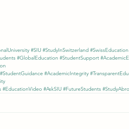
nalUniversity
#SIU
#StudyInSwitzerland
#SwissEducation
tudents
#GlobalEducation
#StudentSupport
#AcademicE
ion
#StudentGuidance
#AcademicIntegrity
#TransparentEdu
ity
s
#EducationVideo
#AskSIU
#FutureStudents
#StudyAbr