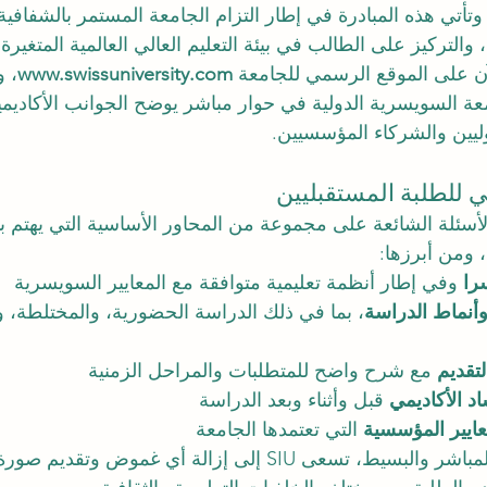
 وتأتي هذه المبادرة في إطار التزام الجامعة المستمر بالشفافي
التركيز على الطالب في بيئة التعليم العالي العالمية المتغيرة.
لآن على الموقع الرسمي للجامعة 
www.swissuniversity.com
، 
 السويسرية الدولية في حوار مباشر يوضح الجوانب الأكاديمية 
دوليين والشركاء المؤسسيين.
للطلبة المستقبليين
لأسئلة الشائعة على مجموعة من المحاور الأساسية التي يهتم به
، ومن أبرزها:
را
 وفي إطار أنظمة تعليمية متوافقة مع المعايير السويسرية
 وأنماط الدراسة
، بما في ذلك الدراسة الحضورية، والمختلطة، وا
لتقديم
 مع شرح واضح للمتطلبات والمراحل الزمنية
د الأكاديمي
 قبل وأثناء وبعد الدراسة
عايير المؤسسية
 التي تعتمدها الجامعة
ومن خلال هذا الطرح المباشر والبسيط، تسعى SIU إلى إزالة أي غ