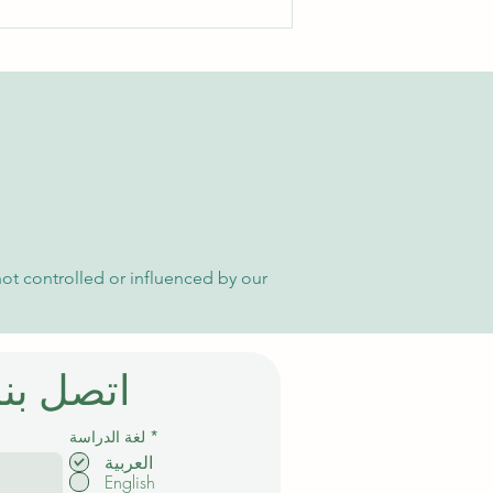
الدليل الشامل للوصول إلى
مقالات الجامعة السويسرية
الدولية الأكاديمية
not controlled or influenced by our
اتصل بنا
إ
*
لغة الدراسة
ل
العربية
ز
English
ا