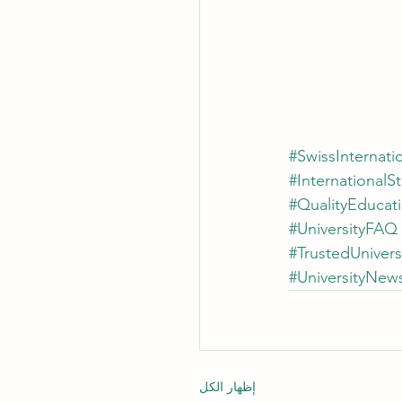
#SwissInternatio
#InternationalS
#QualityEducat
#UniversityFAQ
#TrustedUnivers
#UniversityNew
إظهار الكل