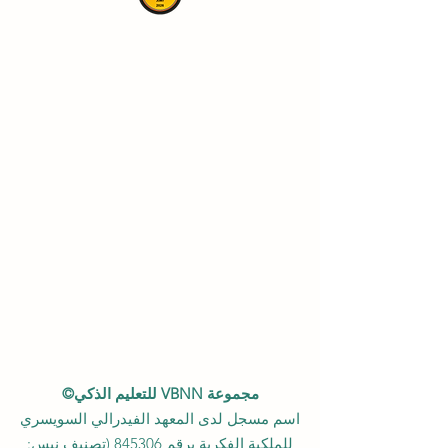
مجموعة VBNN للتعليم الذكي©
اسم مسجل لدى المعهد الفيدرالي السويسري
للملكية الفكرية برقم 845306 (تصنيف نيس: