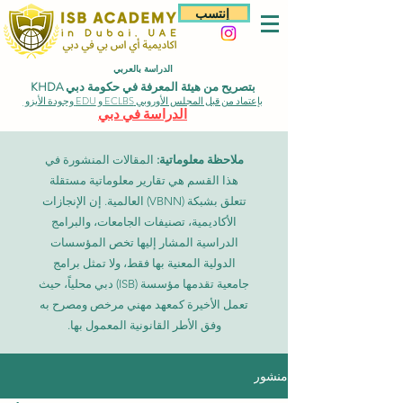
إنتسب
الدراسة بالعربي
بتصريح من هيئة المعرفة في حكومة دبي KHDA
بإعتماد من قبل المجلس الأوروبي ECLBS و EDU وجودة الأيزو
الدراسة في دبي
ملاحظة معلوماتية:
المقالات المنشورة في
هذا القسم هي تقارير معلوماتية مستقلة
تتعلق بشبكة (VBNN) العالمية. إن الإنجازات
الأكاديمية، تصنيفات الجامعات، والبرامج
الدراسية المشار إليها تخص المؤسسات
الدولية المعنية بها فقط، ولا تمثل برامج
جامعية تقدمها مؤسسة (ISB) دبي محلياً، حيث
تعمل الأخيرة كمعهد مهني مرخص ومصرح به
وفق الأطر القانونية المعمول بها.
منشور