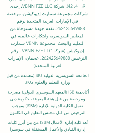
9، 41، 42). شركة VBNN FZE LLC، إحدى
شركات مجموعة سمارت إديوكيشن. مرخصة
في الإمارات العربية المتحدة برقم
262425649888
. تقدم جودة مستوحاة من
المعايير السويسرية وابتكارات عالمية في
التعليم والبحث. مجموعة VBNN سمارت
إديوكيشن (شركة VBNN FZE LLC - رقم
الترخيص
262425649888
، عجمان، الإمارات
العربية المتحدة).
الجامعة السويسرية الدولية
SIU
(
معتمدة من قبل
وزارة التعليم والعلوم KG).
أكاديمية ISB (المعهد السويسري الدولي) مصرحة
ومرخصة من قبل هيئة المعرفة، حكومة دبي
تعمل الكلية الدولية للإدارة (ISBM) بموجب
الترخيص من قبل مجلس التعليم في الكانتون
تُعد كلية إدارة الأعمال ISBM من بين أبرز كليات
إدارة الفنادق والأعمال المستقلة في سويسرا