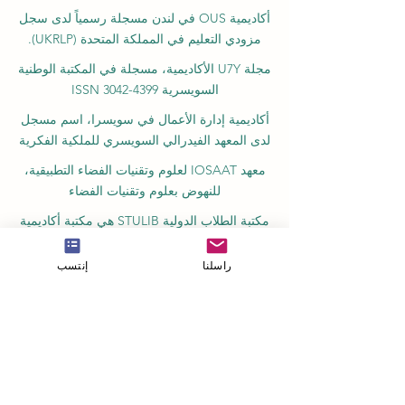
أكاديمية OUS في لندن مسجلة رسمياً لدى سجل
مزودي التعليم في المملكة المتحدة (UKRLP).
مجلة U7Y الأكاديمية، مسجلة في المكتبة الوطنية
السويسرية ISSN 3042-4399
أكاديمية إدارة الأعمال في سويسرا، اسم مسجل
لدى المعهد الفيدرالي السويسري للملكية الفكرية
معهد IOSAAT لعلوم وتقنيات الفضاء التطبيقية،
للنهوض بعلوم وتقنيات الفضاء
مكتبة الطلاب الدولية STULIB هي مكتبة أكاديمية
على الإنترنت لدعم الطلاب
راسلنا
إنتسب
مركز YJD العالمي للدبلوماسية®، معهد دراسات
الدبلوماسية والعلوم السياسية في سويسرا
أكاديمية AAHES المستقلة للتعليم العالي
والمهني في زيورخ، سويسرا، تأسست عام 2013
معهد SII السويسري الدولي، قسم التعليم المهني
– دبي، منذ عام 2023، رقم الترخيص 1196747