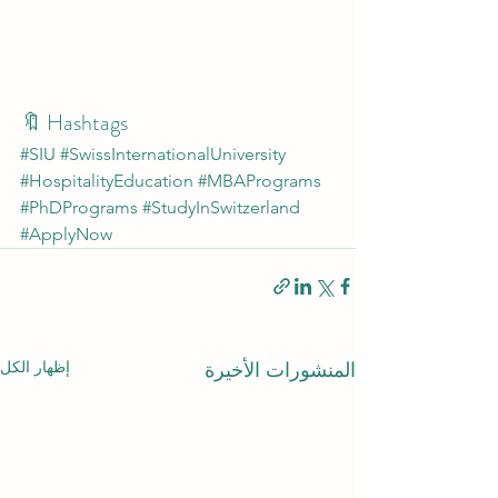
🔖 Hashtags
#SIU
#SwissInternationalUniversity
#HospitalityEducation
#MBAPrograms
#PhDPrograms
#StudyInSwitzerland
#ApplyNow
إظهار الكل
المنشورات الأخيرة