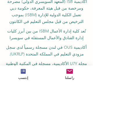
أكاديمية ISB (المعهد السويسري الدولي) مصرحة
ومرخصة من قبل هيئة المعرفة، حكومة دبي
تعمل الكلية الدولية للإدارة (ISBM) بموجب
الترخيص من قبل مجلس التعليم في الكانتون
تُعد كلية إدارة الأعمال ISBM من بين أبرز كليات
إدارة الفنادق والأعمال المستقلة في سويسرا
أكاديمية OUS في لندن مسجلة رسمياً لدى سجل
مزودي التعليم في المملكة المتحدة (UKRLP).
مجلة U7Y الأكاديمية، مسجلة في المكتبة الوطنية
السويسرية ISSN 3042-4399
راسلنا
إنتسب
أكاديمية إدارة الأعمال في سويسرا، اسم مسجل
لدى المعهد الفيدرالي السويسري للملكية الفكرية
معهد IOSAAT لعلوم وتقنيات الفضاء التطبيقية،
للنهوض بعلوم وتقنيات الفضاء
مكتبة الطلاب الدولية STULIB هي مكتبة أكاديمية
على الإنترنت لدعم الطلاب
مركز YJD العالمي للدبلوماسية®، معهد دراسات