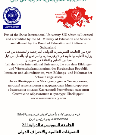
Part of the Swiss International University SIU which is Licensed
and accredited by the KG Ministry of Education and Science
and allowed by the Board of Education and Culture in
Switzerland
جزء من الجامعة السويسرية الدولية، المرخصة والمعتمدة من قبل
وزارة التعليم والعلوم في قرغيزستان، والمرخص لها بالعمل من قبل
مجلس التعليم والثقافة في سويسرا
Teil der Swiss International University, die von dem Bildungs-
und Wissenschaftsministerium der Kirgisischen Republik
lizenziert und akkreditiert ist, vom Bildungs- und Kulturrat der
Schweiz zugelassen
Часть Швейцарского Международного Университета,
который лицензирован и аккредитован Министерством
образования и науки Кыргызской Республики, разрешен
Советом по образованию и культуре Швейцарии
www.swissuniversity.com
فرع من معهد إدارة الأعمال الدولي في سويسرا (ISBM
Switzerland)، وهو فرع من فروع
الجامعة السويسرية الدولية SIU
التصنيفات العالمية والاعتراف الدولي