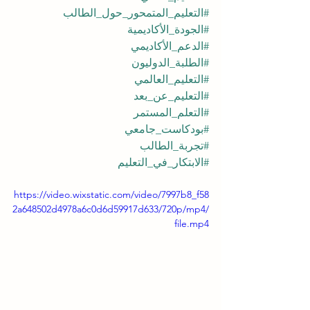
#التعليم_المتمحور_حول_الطالب
#الجودة_الأكاديمية
#الدعم_الأكاديمي
#الطلبة_الدوليون
#التعليم_العالمي
#التعليم_عن_بعد
#التعلم_المستمر
#بودكاست_جامعي
#تجربة_الطالب
#الابتكار_في_التعليم
https://video.wixstatic.com/video/7997b8_f58
2a648502d4978a6c0d6d59917d633/720p/mp4/
file.mp4