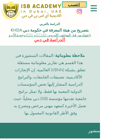
إنتسب
الدراسة بالعربي
بتصريح من هيئة المعرفة في حكومة دبي KHDA
بإعتماد من قبل المجلس الأوروبي ECLBS و EDU وجودة الأيزو
الدراسة في دبي
ملاحظة معلوماتية:
المقالات المنشورة في
هذا القسم هي تقارير معلوماتية مستقلة
تتعلق بشبكة (VBNN) العالمية. إن الإنجازات
الأكاديمية، تصنيفات الجامعات، والبرامج
الدراسية المشار إليها تخص المؤسسات
الدولية المعنية بها فقط، ولا تمثل برامج
جامعية تقدمها مؤسسة (ISB) دبي محلياً، حيث
تعمل الأخيرة كمعهد مهني مرخص ومصرح به
وفق الأطر القانونية المعمول بها.
منشور