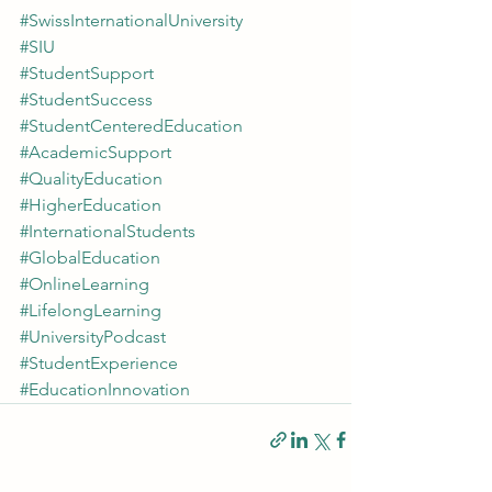
#SwissInternationalUniversity
#SIU
#StudentSupport
#StudentSuccess
#StudentCenteredEducation
#AcademicSupport
#QualityEducation
#HigherEducation
#InternationalStudents
#GlobalEducation
#OnlineLearning
#LifelongLearning
#UniversityPodcast
#StudentExperience
#EducationInnovation