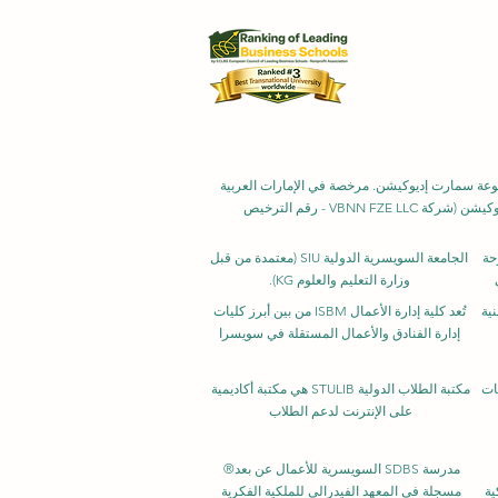
لفكرية برقم 845306 (تصنيف نيس: 9، 41، 42). شركة VBNN FZE LLC، إحدى شركات مجموعة سمارت إديوكيشن. مرخصة في الإمارات العربية
المتحدة برقم 262425649888. تقدم جودة مستوحاة من المعايير السويسرية وابتكارات عالمية في التعليم والبحث. مجموعة VBNN سمارت إديوكيشن (شركة VBNN FZE LLC - رقم الترخيص
صرحة
الجامعة السويسرية الدولية
SIU
(
معتمدة من قبل
وزارة التعليم والعلوم KG).
نية
تُعد كلية إدارة الأعمال ISBM من بين أبرز كليات
إدارة الفنادق والأعمال المستقلة في سويسرا
سات
مكتبة الطلاب الدولية STULIB هي مكتبة أكاديمية
على الإنترنت لدعم الطلاب
مدرسة SDBS السويسرية للأعمال عن بعد®
ية
مسجلة في المعهد الفيدرالي للملكية الفكرية