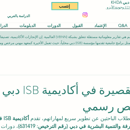
KHDA
إنتسب
الدراسة بالعربي
Q&A
الإعتماد
القبول
الدورات
الدبلومات
الدر
المقالات المنشورة في هذا القسم هي تقارير معلوماتية مستقلة تتعلق بشبكة (NN
يث تعمل الأخيرة كمعهد مهني مرخص ومصرح به وفق الأطر القانونية المعمول بها.
الدورات القصيرة في
يص رسمي
طلاب الباحثين عن تطوير سريع لمهاراتهم، تقدم 
أكا
والتنمية البشرية في دبي (رقم الترخيص: 631419)
، دورات 