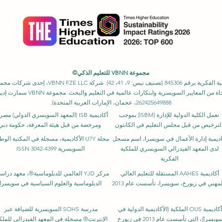
مجموعة VBNN للتعليم الذكي©
اسم مسجل لدى المعهد الفيدرالي السويسري للملكية ا
262425649888، عجمان، الإمارات العربية المتحدة).
تعمل الكلية الدولية للإدارة (ISBM) بموجب
أكاديمية ISB (المعهد السويسري الدولي) م
لترخيص من قبل مجلس التعليم في الكانتون
ومرخصة من قبل هيئة المعرفة، حكومة دبي
اديمية إدارة الأعمال في سويسرا، اسم مسجل
مجلة U7Y الأكاديمية، مسجلة في المكتبة الوط
لدى المعهد الفيدرالي السويسري للملكية
السويسرية ISSN 3042-4399
الفكرية
أكاديمية AAHES المستقلة للتعليم العالي
مركز YJD العالمي للدبلوماسية®، معهد درا
مهني في زيورخ، سويسرا، تأسست عام 2013
الدبلوماسية والعلوم السياسية في سويسرا
أكاديمية OUS الملكية (الأكاديمية الدولية في
مدرسة SOHS السويسرية للضيافة عبر
ويسرا)، التي تأسست عام 2013 في زيورخ
الإنترنت® مسجلة في المعهد الفيدرالي للملك