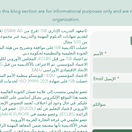
 this blog section are for informational purposes only and are 
organization.
لتقديم شهادات الدبلوم المهنية والتدريبية عبر مجمو
من 500 مجال.
حصلت اكاديمية ISB على موافقة وتصريح من
هيئة الم
الجودة التعليمية والتنظيمية لحكومة دبي.
الأسم
تم اعتماد ISB من قبل ECLBS،
المجلس الأوروبي لكليا
الاتحاد الاقتصادي الأوراسي EAEU
الاعتماد المؤسسي: EDU / اليونسكو منظمة الأمم المتحدة للتربية والعلم والثقافة /
Email الإيميل
حصلت ISB على
شهادة ISO 29995:2021
"لخدمات التع
عضو تعليمي منتسب إلى علامة ضمان الجودة العالمية المستقلة GQA
يعتمد هذا الموقع الإلكتروني بشكل أساسي على اللغة ا
عليكم. في حال وجود أي اختلاف، تُعتمد النصوص الإنجلي
سؤالكم
الأوروبي لاعتماد التعليم عن بُعد (EUCDL)
، عضو في
ا
الرائدة
(ECLBS)، وعضو معتمد في USA CHEA IQG / INQAAHE EUROPE.
عضو تعليمي في غرفة التجارة العربية الأوروبية
تفتخر الأكاديمية بأنها مصنفة ضمن المعاهد المهنية ال
جمعية أوروبية رائدة غير ربحية مكرسة لتعزيز التميز في