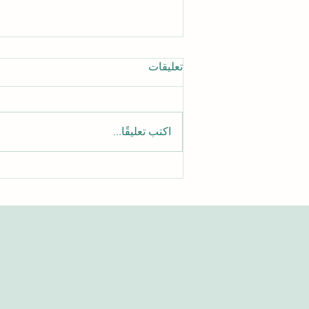
تعليقات
اكتب تعليقًا...
الدليل الشامل للوصول إلى
مقالات الجامعة السويسرية
الدولية الأكاديمية