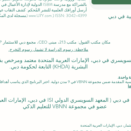
بالشراكة مع مدرسة ISBM الدولية لإدارة الأعمال في
ل
أرسل أوراقك العلمية للنشر المُحكم: كشف النقاب عن مجل
) ISSN: 3042-4399 (مسجلة لدى المكتبة الوطنية السويسرية)
www.U7Y.com
لية في دبي
مكان مكتب القبول: مكتب 213، مبنى CEO، مجمع دبي للاستثمار DIP، دبي
ملاحظة: رسوم الدراسة لا تشمل رسوم التخرج.
لدولي السويسري في دبي، الإمارات العربية المتحدة معتمد ومرخص 
البشرية (KHDA) التابعة لحكومة دبي.
 واحدة.
دن دولية. اختر البرنامج الذي يناسب أهدافك، لغتك، وطموحك المهني.
ا
المعهد السويسري الدولي ISI في دبي، الإمارات العربية المتحدة)
عضو في مجموعة VBNN للتعليم الذكي