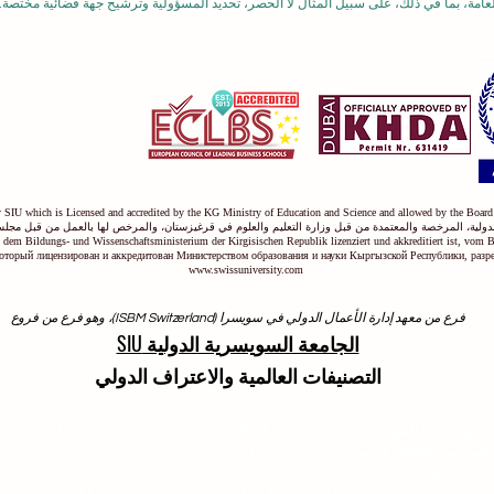
مة، بما في ذلك، على سبيل المثال لا الحصر، تحديد المسؤولية وترشيح جهة قضائية مختصة. 
ty SIU which is Licensed and accredited by the KG Ministry of Education and Science and allowed by the Board
دولية، المرخصة والمعتمدة من قبل وزارة التعليم والعلوم في قرغيزستان، والمرخص لها بالعمل من قبل مجلس
on dem Bildungs- und Wissenschaftsministerium der Kirgisischen Republik lizenziert und akkreditiert ist, vom 
оторый лицензирован и аккредитован Министерством образования и науки Кыргызской Республики, раз
www.swissuniversity.com
فرع من معهد إدارة الأعمال الدولي في سويسرا (ISBM Switzerland)، وهو فرع من فروع
الجامعة السويسرية الدولية SIU
التصنيفات العالمية والاعتراف الدولي
لتصنيف تايمز للتعليم العالي لعام 026
عالميًا
في تصنيفات QS العالمية للجامعات: تصنيفات ماجستير إدارة الأعمال التنفيذية 2026 - مشترك.
مرتبة الثالثة عالمياً
في التصنيف العالمي للجامعات العابرة للحدود (GRTU) لعام 2027 الصادر عن QRNW.
كما أن الجامعة السويسرية الدولية SIU معترف بها
من MENAA، وجائزة أفضل جامعة حديثة، وجائزة رضا الطلاب.