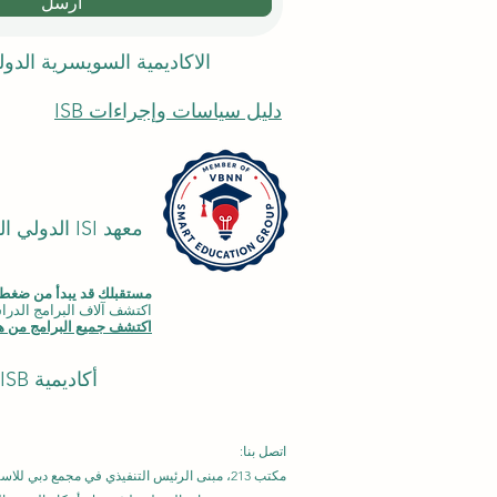
ارسل
الاكاديمية السويسرية الدو
دليل سياسات وإجراءات ISB
معهد ISI ا
مستقبلك قد يبدأ من ضغطة
اكتشف آلاف البرامج الدراسية المقدمة ضمن مجموعة VBNN في 9 م
اكتشف جميع البرامج من هن
أكاديمية ISB في دبي (
اتصل بنا:
مكتب 213، مبنى الرئيس التنفيذي في مجمع دبي للاستثمار، دبي، الإمارات العربية المتحدة