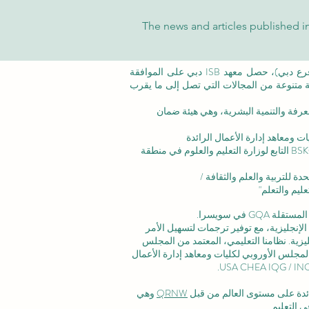
The news and articles published in
©معهد التدريب الإداري ISB (فرع من ISBM AG) (فرع دبي)، حصل معهد ISB دبي على الموافقة
عة متنوعة من المجالات التي تصل إلى ما يقرب
عرفة والتنمية البشرية،
وهي هيئة ضمان
ت ومعاهد إدارة الأعمال الرائدة
الاعتماد المؤسسي: تم الاعتراف بالأكاديمية من قبل BSKG التابع لوزارة التعليم والعلوم في منطقة
ليم والتعلم"
 في سويسرا.
لإنجليزية، مع توفير ترجمات لتسهيل الأمر
زية. نظامنا التعليمي، المعتمد من
المجلس
لمجلس الأوروبي لكليات ومعاهد إدارة الأعمال
رائدة على مستوى العالم من قبل
QRNW
وهي
 التعليم.