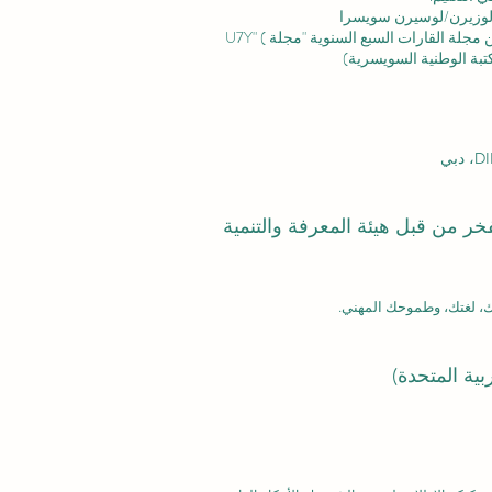
وزيرن/لوسيرن سويسرا
ة القارات السبع السنوية "مجلة U7Y" (
بفخر من قبل هيئة المعرفة والتنمية