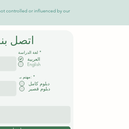
not controlled or influenced by our
اتصل بنا
إ
*
لغة الدراسة
ل
العربية
ز
English
ا
م
ي
*
مهتم بـ:
دبلوم كامل
دبلوم قصير