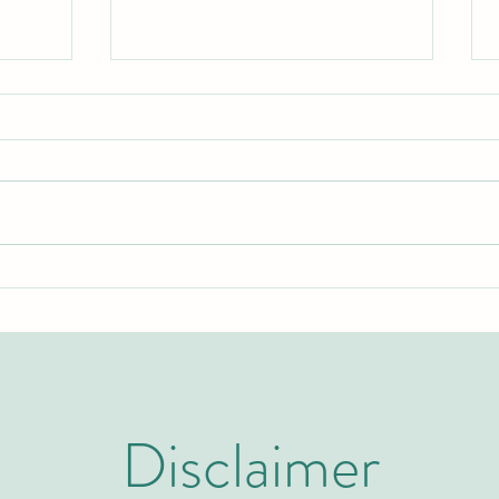
اكتشف برامج الماجستير التنفيذي
نظرة 
والتعليم العالي مع الجامعة
السوي
السويسرية الدولية
كيو إس
Disclaimer