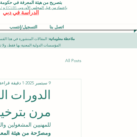
بتصريح من هيئة المعرفة في حكومة دبي 
بإعتماد من قبل المجلس الأوروبي ECLBS و EDU وجودة الأيزو
الدراسة في دبي
اتصل بنا
التسجيل/إنتسب
ملاحظة معلوماتية:
المؤسسات الدولية المعنية بها فقط، ولا تمثل برامج جامعية تقدمها مؤسسة (ISB) دبي محلياً، ح
All Posts
9 سبتمبر 2025
1 دقيقة قراءة
مرن بترخ
للمهنيين المشغولين وال
ومصرّحة من هيئة المعرفة 