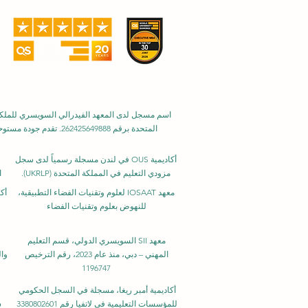
أكاديمية OUS في لندن مسجلة رسمياً لدى سجل
مزودي التعليم في المملكة المتحدة (UKRLP).
ا
معهد IOSAAT لعلوم وتقنيات الفضاء التطبيقية،
أك
للنهوض بعلوم وتقنيات الفضاء
معهد SII السويسري الدولي، قسم التعليم
المهني – دبي، منذ عام 2023، رقم الترخيص
وال
1196747
أكاديمية أمبر ريغا، مسجلة في السجل الحكومي
للمؤسسات التعليمية في لاتفيا رقم 3380802601
س