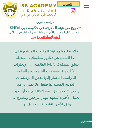
إنتسب
الدراسة بالعربي
بتصريح من هيئة المعرفة في حكومة دبي KHDA
بإعتماد من قبل المجلس الأوروبي ECLBS و EDU وجودة الأيزو
الدراسة في دبي
ملاحظة معلوماتية:
المقالات المنشورة في
هذا القسم هي تقارير معلوماتية مستقلة
تتعلق بشبكة (VBNN) العالمية. إن الإنجازات
الأكاديمية، تصنيفات الجامعات، والبرامج
الدراسية المشار إليها تخص المؤسسات
الدولية المعنية بها فقط، ولا تمثل برامج
جامعية تقدمها مؤسسة (ISB) دبي محلياً، حيث
تعمل الأخيرة كمعهد مهني مرخص ومصرح به
وفق الأطر القانونية المعمول بها.
منشور