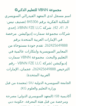
مجموعة VBNN للتعليم الذكي©
اسم مسجل لدى المعهد الفيدرالي السويسري
للملكية الفكرية برقم 845306 (تصنيف نيس:
9، 41، 42). شركة VBNN FZE LLC، إحدى
شركات مجموعة سمارت إديوكيشن. مرخصة
في الإمارات العربية المتحدة برقم
262425649888
. تقدم جودة مستوحاة من
المعايير السويسرية وابتكارات عالمية في
التعليم والبحث. مجموعة VBNN سمارت
إديوكيشن (شركة VBNN FZE LLC - رقم
الترخيص
262425649888
، عجمان، الإمارات
العربية المتحدة).
الجامعة السويسرية الدولية
SIU
(
معتمدة من قبل
وزارة التعليم والعلوم KG).
أكاديمية ISB (المعهد السويسري الدولي) مصرحة
ومرخصة من قبل هيئة المعرفة، حكومة دبي