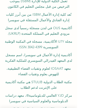
تعمل الكلية الدولية للإدارة (ISBM) بموجب
الترخيص من قبل مجلس التعليم في الكانتون
تُعد كلية إدارة الأعمال ISBM من بين أبرز كليات
إدارة الفنادق والأعمال المستقلة في سويسرا
أكاديمية OUS في لندن مسجلة رسمياً لدى سجل
مزودي التعليم في المملكة المتحدة (UKRLP).
مجلة U7Y الأكاديمية، مسجلة في المكتبة الوطنية
السويسرية ISSN 3042-4399
أكاديمية إدارة الأعمال في سويسرا، اسم مسجل
لدى المعهد الفيدرالي السويسري للملكية الفكرية
معهد IOSAAT لعلوم وتقنيات الفضاء التطبيقية،
للنهوض بعلوم وتقنيات الفضاء
مكتبة الطلاب الدولية STULIB هي مكتبة أكاديمية
على الإنترنت لدعم الطلاب
مركز YJD العالمي للدبلوماسية®، معهد دراسات
الدبلوماسية والعلوم السياسية في سويسرا