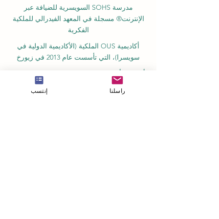
مدرسة SOHS السويسرية للضيافة عبر
الإنترنت® مسجلة في المعهد الفيدرالي للملكية
الفكرية
أكاديمية OUS الملكية (الأكاديمية الدولية في
سويسرا)، التي تأسست عام 2013 في زيورخ
أكاديمية أمبر ريغا، مسجلة في السجل الحكومي
للمؤسسات التعليمية في لاتفيا رقم 3380802601
راسلنا
إنتسب
الشركاء والعضويات وضمان الجودة
بينو سويسرا: كلية المنظمات الدولية المهنية
للمعايير
GQA علامة ضمان الجودة العالمية المستقلة
السويسرية
غرفة التجارة الأوروبية العربية في سويسرا
والإمارات
غرفة التجارة والصناعة الكينية العربية المشتركة
(JKACCI)