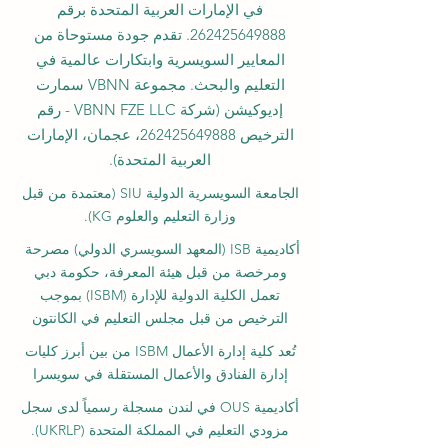
في الإمارات العربية المتحدة برقم
262425649888
. تقدم جودة مستوحاة من
المعايير السويسرية وابتكارات عالمية في
التعليم والبحث. مجموعة VBNN سمارت
إديوكيشن (شركة VBNN FZE LLC - رقم
الترخيص
262425649888
، عجمان، الإمارات
العربية المتحدة).
الجامعة السويسرية الدولية
SIU
(
معتمدة من قبل
وزارة التعليم والعلوم KG).
أكاديمية ISB (المعهد السويسري الدولي) مصرحة
ومرخصة من قبل هيئة المعرفة، حكومة دبي
تعمل الكلية الدولية للإدارة (ISBM) بموجب
الترخيص من قبل مجلس التعليم في الكانتون
تُعد كلية إدارة الأعمال ISBM من بين أبرز كليات
إدارة الفنادق والأعمال المستقلة في سويسرا
أكاديمية OUS في لندن مسجلة رسمياً لدى سجل
مزودي التعليم في المملكة المتحدة (UKRLP).