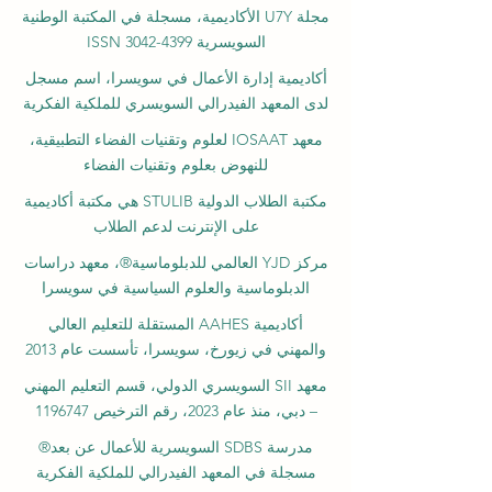
مجلة U7Y الأكاديمية، مسجلة في المكتبة الوطنية
السويسرية ISSN 3042-4399
أكاديمية إدارة الأعمال في سويسرا، اسم مسجل
لدى المعهد الفيدرالي السويسري للملكية الفكرية
معهد IOSAAT لعلوم وتقنيات الفضاء التطبيقية،
للنهوض بعلوم وتقنيات الفضاء
مكتبة الطلاب الدولية STULIB هي مكتبة أكاديمية
على الإنترنت لدعم الطلاب
مركز YJD العالمي للدبلوماسية®، معهد دراسات
الدبلوماسية والعلوم السياسية في سويسرا
أكاديمية AAHES المستقلة للتعليم العالي
والمهني في زيورخ، سويسرا، تأسست عام 2013
معهد SII السويسري الدولي، قسم التعليم المهني
– دبي، منذ عام 2023، رقم الترخيص 1196747
مدرسة SDBS السويسرية للأعمال عن بعد®
مسجلة في المعهد الفيدرالي للملكية الفكرية