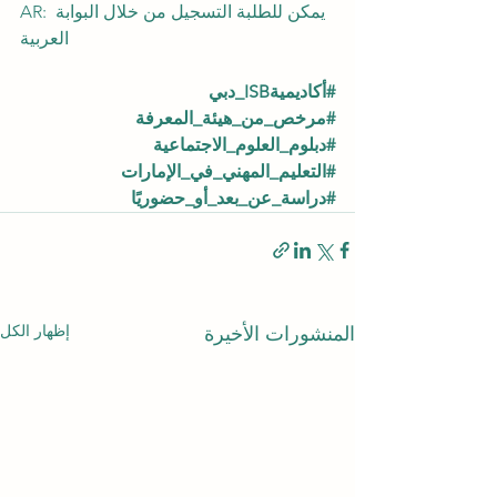
AR: يمكن للطلبة التسجيل من خلال البوابة 
العربية
#أكاديميةISB_دبي
#مرخص_من_هيئة_المعرفة
#دبلوم_العلوم_الاجتماعية
#التعليم_المهني_في_الإمارات
#دراسة_عن_بعد_أو_حضوري
ًا
إظهار الكل
المنشورات الأخيرة