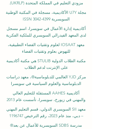
مزودي التعليم في المملكة المتحدة (UKRLP).
مجلة U7Y الأكاديمية، مسجلة في المكتبة الوطنية
السويسرية ISSN 3042-4399
أكاديمية إدارة الأعمال في سويسرا، اسم مسجل
لدى المعهد الفيدرالي السويسري للملكية الفكرية
معهد IOSAAT لعلوم وتقنيات الفضاء التطبيقية،
للنهوض بعلوم وتقنيات الفضاء
مكتبة الطلاب الدولية STULIB هي مكتبة أكاديمية
على الإنترنت لدعم الطلاب
مركز YJD العالمي للدبلوماسية®، معهد دراسات
الدبلوماسية والعلوم السياسية في سويسرا
أكاديمية AAHES المستقلة للتعليم العالي
والمهني في زيورخ، سويسرا، تأسست عام 2013
معهد SII السويسري الدولي، قسم التعليم المهني
– دبي، منذ عام 2023، رقم الترخيص 1196747
مدرسة SDBS السويسرية للأعمال عن بعد®