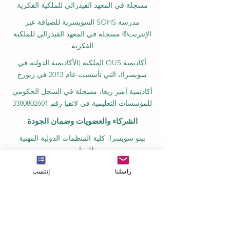
مسجلة في المعهد الفيدرالي للملكية الفكرية
مدرسة SOHS السويسرية للضيافة عبر
الإنترنت® مسجلة في المعهد الفيدرالي للملكية
الفكرية
أكاديمية OUS الملكية (الأكاديمية الدولية في
سويسرا)، التي تأسست عام 2013 في زيورخ
أكاديمية أمبر ريغا، مسجلة في السجل الحكومي
للمؤسسات التعليمية في لاتفيا رقم 3380802601
الشركاء والعضويات وضمان الجودة
بينو سويسرا: كلية المنظمات الدولية المهنية
للمعايير
GQA علامة ضمان الجودة العالمية المستقلة
راسلنا
إنتسب
السويسرية
غرفة التجارة الأوروبية العربية في سويسرا
والإمارات
غرفة التجارة والصناعة الكينية العربية المشتركة