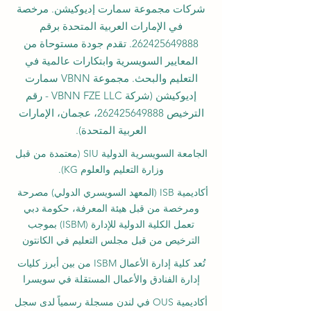
شركات مجموعة سمارت إديوكيشن. مرخصة
في الإمارات العربية المتحدة برقم
262425649888
. تقدم جودة مستوحاة من
المعايير السويسرية وابتكارات عالمية في
التعليم والبحث. مجموعة VBNN سمارت
إديوكيشن (شركة VBNN FZE LLC - رقم
الترخيص
262425649888
، عجمان، الإمارات
العربية المتحدة).
الجامعة السويسرية الدولية
SIU
(
معتمدة من قبل
وزارة التعليم والعلوم KG).
أكاديمية ISB (المعهد السويسري الدولي) مصرحة
ومرخصة من قبل هيئة المعرفة، حكومة دبي
تعمل الكلية الدولية للإدارة (ISBM) بموجب
الترخيص من قبل مجلس التعليم في الكانتون
تُعد كلية إدارة الأعمال ISBM من بين أبرز كليات
إدارة الفنادق والأعمال المستقلة في سويسرا
أكاديمية OUS في لندن مسجلة رسمياً لدى سجل