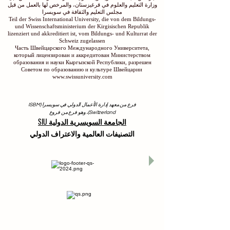
وزارة التعليم والعلوم في قرغيزستان، والمرخص لها بالعمل من قبل
مجلس التعليم والثقافة في سويسرا
Teil der Swiss International University, die von dem Bildungs-
und Wissenschaftsministerium der Kirgisischen Republik
lizenziert und akkreditiert ist, vom Bildungs- und Kulturrat der
Schweiz zugelassen
Часть Швейцарского Международного Университета,
который лицензирован и аккредитован Министерством
образования и науки Кыргызской Республики, разрешен
Советом по образованию и культуре Швейцарии
www.swissuniversity.com
فرع من معهد إدارة الأعمال الدولي في سويسرا (ISBM
Switzerland)، وهو فرع من فروع
الجامعة السويسرية الدولية SIU
التصنيفات العالمية والاعتراف الدولي