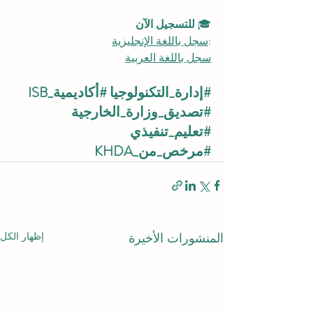
🎓 
للتسجيل الآن
:
سجل باللغة الإنجليزية
سجل باللغة العربية
#إدارة_التكنولوجيا
#أكاديمية_ISB
#تصديق_وزارة_الخارجية
#تعليم_تنفيذي
#مرخص_من_KHDA
إظهار الكل
المنشورات الأخيرة