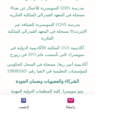
مدرسة SDBS السويسرية للأعمال عن بعد®
مسجلة في المعهد الفيدرالي للملكية الفكرية
مدرسة SOHS السويسرية للضيافة عبر
الإنترنت® مسجلة في المعهد الفيدرالي للملكية
الفكرية
أكاديمية OUS الملكية (الأكاديمية الدولية في
سويسرا)، التي تأسست عام 2013 في زيورخ
أكاديمية أمبر ريغا، مسجلة في السجل الحكومي
للمؤسسات التعليمية في لاتفيا رقم 3380802601
الشركاء والعضويات وضمان الجودة
بينو سويسرا: كلية المنظمات الدولية المهنية
للمعايير
راسلنا
إنتسب
GQA علامة ضمان الجودة العالمية المستقلة
السويسرية
غرفة التجارة الأوروبية العربية في سويسرا
والإمارات