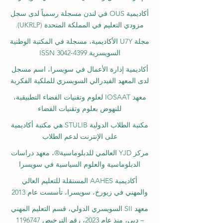
أكاديمية OUS في لندن مسجلة رسمياً لدى سجل
مزودي التعليم في المملكة المتحدة (UKRLP).
مجلة U7Y الأكاديمية، مسجلة في المكتبة الوطنية
السويسرية ISSN 3042-4399
أكاديمية إدارة الأعمال في سويسرا، اسم مسجل
لدى المعهد الفيدرالي السويسري للملكية الفكرية
معهد IOSAAT لعلوم وتقنيات الفضاء التطبيقية،
للنهوض بعلوم وتقنيات الفضاء
مكتبة الطلاب الدولية STULIB هي مكتبة أكاديمية
على الإنترنت لدعم الطلاب
مركز YJD العالمي للدبلوماسية®، معهد دراسات
الدبلوماسية والعلوم السياسية في سويسرا
أكاديمية AAHES المستقلة للتعليم العالي
والمهني في زيورخ، سويسرا، تأسست عام 2013
معهد SII السويسري الدولي، قسم التعليم المهني
– دبي، منذ عام 2023، رقم الترخيص 1196747