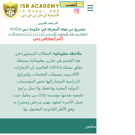
إنتسب
الدراسة بالعربي
بتصريح من هيئة المعرفة في حكومة دبي KHDA
بإعتماد من قبل المجلس الأوروبي ECLBS و EDU وجودة الأيزو
الدراسة في دبي
ملاحظة معلوماتية:
المقالات المنشورة في
هذا القسم هي تقارير معلوماتية مستقلة
تتعلق بشبكة (VBNN) العالمية. إن الإنجازات
الأكاديمية، تصنيفات الجامعات، والبرامج
الدراسية المشار إليها تخص المؤسسات
الدولية المعنية بها فقط، ولا تمثل برامج
جامعية تقدمها مؤسسة (ISB) دبي محلياً، حيث
تعمل الأخيرة كمعهد مهني مرخص ومصرح به
وفق الأطر القانونية المعمول بها.
منشور