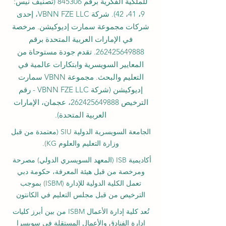
للملكية الفكرية برقم 845306 (تصنيف نيس:
9، 41، 42). شركة VBNN FZE LLC، إحدى
شركات مجموعة سمارت إديوكيشن. مرخصة
في الإمارات العربية المتحدة برقم
262425649888
. تقدم جودة مستوحاة من
المعايير السويسرية وابتكارات عالمية في
التعليم والبحث. مجموعة VBNN سمارت
إديوكيشن (شركة VBNN FZE LLC - رقم
الترخيص
262425649888
، عجمان، الإمارات
العربية المتحدة).
الجامعة السويسرية الدولية
SIU
(
معتمدة من قبل
وزارة التعليم والعلوم KG).
أكاديمية ISB (المعهد السويسري الدولي) مصرحة
ومرخصة من قبل هيئة المعرفة، حكومة دبي
تعمل الكلية الدولية للإدارة (ISBM) بموجب
الترخيص من قبل مجلس التعليم في الكانتون
تُعد كلية إدارة الأعمال ISBM من بين أبرز كليات
إدارة الفنادق والأعمال المستقلة في سويسرا