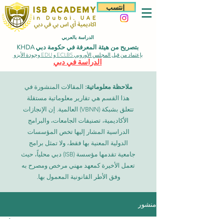
إنتسب
الدراسة بالعربي
بتصريح من هيئة المعرفة في حكومة دبي KHDA
بإعتماد من قبل المجلس الأوروبي ECLBS و EDU وجودة الأيزو
الدراسة في دبي
ملاحظة معلوماتية:
المقالات المنشورة في
هذا القسم هي تقارير معلوماتية مستقلة
تتعلق بشبكة (VBNN) العالمية. إن الإنجازات
الأكاديمية، تصنيفات الجامعات، والبرامج
الدراسية المشار إليها تخص المؤسسات
الدولية المعنية بها فقط، ولا تمثل برامج
جامعية تقدمها مؤسسة (ISB) دبي محلياً، حيث
تعمل الأخيرة كمعهد مهني مرخص ومصرح به
وفق الأطر القانونية المعمول بها.
منشور