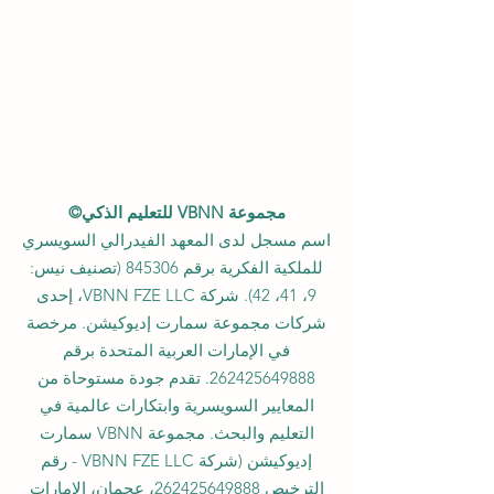
مجموعة VBNN للتعليم الذكي©
اسم مسجل لدى المعهد الفيدرالي السويسري
للملكية الفكرية برقم 845306 (تصنيف نيس:
9، 41، 42). شركة VBNN FZE LLC، إحدى
شركات مجموعة سمارت إديوكيشن. مرخصة
في الإمارات العربية المتحدة برقم
262425649888
. تقدم جودة مستوحاة من
المعايير السويسرية وابتكارات عالمية في
التعليم والبحث. مجموعة VBNN سمارت
إديوكيشن (شركة VBNN FZE LLC - رقم
الترخيص
262425649888
، عجمان، الإمارات