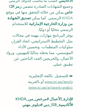
الأكاديمي
 حسب ما يناسب جدولك الزمني. 
وجميع الشهادات الصادرة تتضمن 
رمز QR 
خاص
 يمكن من خلاله التحقق منها في موقع 
KHDA الرسمي. كما يمكن 
تصديق الشهادة 
من وزارة الخارجية الإماراتية
 للاستخدام 
الرسمي محليًا أو دوليًا.
يوفر البرنامج مهارات مهمة في مجالات 
مثل: التخطيط الاستراتيجي، اتخاذ القرار، 
سلوكيات المنظمات، وتحسين الأداء 
المؤسسي، مما يجعله مثاليًا للمهنيين، ورواد 
الأعمال، والخريجين الجدد الباحثين عن 
تطبيق عملي.
➡️ للتسجيل: باللغة الإنجليزية 
www.isi.ae/apply
 أو بالعربية 
www.isi.ae/ar/apply-arabic
#إدارة_الأعمال
#مرخص_من_KHDA
#أكاديمية_ISB_دبي
#دبلوم_مهني