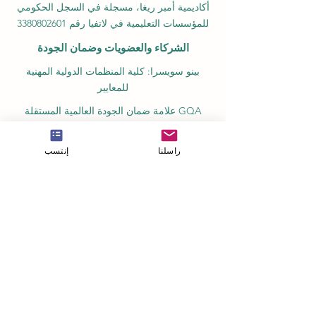
أكاديمية أمبر ريغا، مسجلة في السجل الحكومي
للمؤسسات التعليمية في لاتفيا رقم 3380802601
الشركاء والعضويات وضمان الجودة
بينو سويسرا: كلية المنظمات الدولية المهنية
للمعايير
GQA علامة ضمان الجودة العالمية المستقلة
السويسرية
غرفة التجارة الأوروبية العربية في سويسرا
راسلنا
إنتسب
والإمارات
غرفة التجارة والصناعة الكينية العربية المشتركة
(JKACCI)
المجلس الأوروبي لكليات إدارة الأعمال الرائدة
(ECLBS)
المجلس الأوروبي لاعتماد التعليم عن بعد
(EUCDL)
التعليم في زيورخ، سويسرا: الدراسة والحياة في