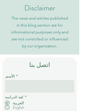
Disclaimer
The news and articles published
in this blog section are for
informational purposes only and
are not controlled or influenced
by our organization.
اتصل بنا
الأسم
إ
*
لغة الدراسة
ل
العربية
ز
English
ا