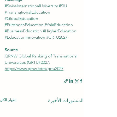
#SwissInternationalUniversity
#SIU
#TransnationalEducation
#GlobalEducation
#EuropeanEducation
#AsiaEducation
#BusinessEducation
#HigherEducation
#EducationInnovation
#GRTU2027
Source
QRNW Global Ranking of Transnational 
Universities (GRTU) 2027: 
https://www.qrnw.com/grtu2027
إظهار الكل
المنشورات الأخيرة