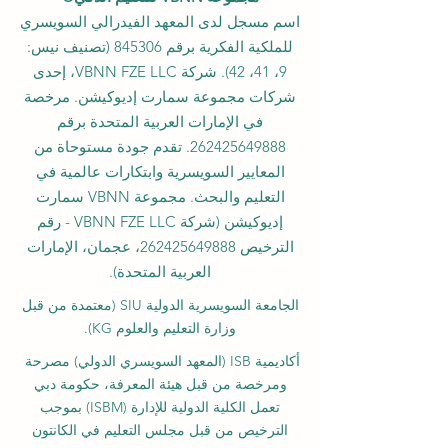
اسم مسجل لدى المعهد الفيدرالي السويسري
للملكية الفكرية برقم 845306 (تصنيف نيس:
9، 41، 42). شركة VBNN FZE LLC، إحدى
شركات مجموعة سمارت إديوكيشن. مرخصة
في الإمارات العربية المتحدة برقم
262425649888
. تقدم جودة مستوحاة من
المعايير السويسرية وابتكارات عالمية في
التعليم والبحث. مجموعة VBNN سمارت
إديوكيشن (شركة VBNN FZE LLC - رقم
الترخيص
262425649888
، عجمان، الإمارات
العربية المتحدة).
الجامعة السويسرية الدولية
SIU
(
معتمدة من قبل
وزارة التعليم والعلوم KG).
أكاديمية ISB (المعهد السويسري الدولي) مصرحة
ومرخصة من قبل هيئة المعرفة، حكومة دبي
تعمل الكلية الدولية للإدارة (ISBM) بموجب
الترخيص من قبل مجلس التعليم في الكانتون