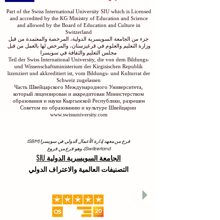
Part of the Swiss International University SIU which is Licensed
and accredited by the KG Ministry of Education and Science
and allowed by the Board of Education and Culture in
Switzerland
جزء من الجامعة السويسرية الدولية، المرخصة والمعتمدة من قبل
وزارة التعليم والعلوم في قرغيزستان، والمرخص لها بالعمل من قبل
مجلس التعليم والثقافة في سويسرا
Teil der Swiss International University, die von dem Bildungs-
und Wissenschaftsministerium der Kirgisischen Republik
lizenziert und akkreditiert ist, vom Bildungs- und Kulturrat der
Schweiz zugelassen
Часть Швейцарского Международного Университета,
который лицензирован и аккредитован Министерством
образования и науки Кыргызской Республики, разрешен
Советом по образованию и культуре Швейцарии
www.swissuniversity.com
فرع من معهد إدارة الأعمال الدولي في سويسرا (ISBM
Switzerland)، وهو فرع من فروع
الجامعة السويسرية الدولية SIU
التصنيفات العالمية والاعتراف الدولي