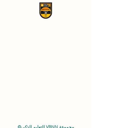
مجموعة VBNN للتعليم الذكي©