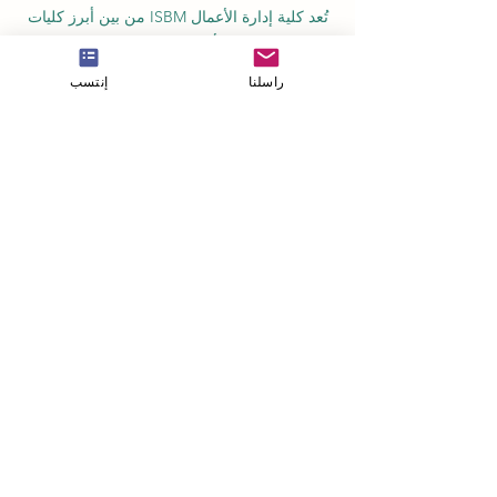
تُعد كلية إدارة الأعمال ISBM من بين أبرز كليات
إدارة الفنادق والأعمال المستقلة في سويسرا
أكاديمية OUS في لندن مسجلة رسمياً لدى سجل
راسلنا
إنتسب
مزودي التعليم في المملكة المتحدة (UKRLP).
مجلة U7Y الأكاديمية، مسجلة في المكتبة الوطنية
السويسرية ISSN 3042-4399
أكاديمية إدارة الأعمال في سويسرا، اسم مسجل
لدى المعهد الفيدرالي السويسري للملكية الفكرية
معهد IOSAAT لعلوم وتقنيات الفضاء التطبيقية،
للنهوض بعلوم وتقنيات الفضاء
مكتبة الطلاب الدولية STULIB هي مكتبة أكاديمية
على الإنترنت لدعم الطلاب
مركز YJD العالمي للدبلوماسية®، معهد دراسات
الدبلوماسية والعلوم السياسية في سويسرا
أكاديمية AAHES المستقلة للتعليم العالي
والمهني في زيورخ، سويسرا، تأسست عام 2013