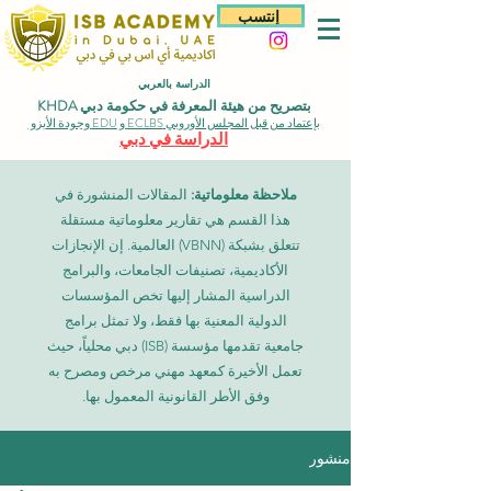
إنتسب
الدراسة بالعربي
بتصريح من هيئة المعرفة في حكومة دبي KHDA
بإعتماد من قبل المجلس الأوروبي ECLBS و EDU وجودة الأيزو
الدراسة في دبي
ملاحظة معلوماتية:
المقالات المنشورة في
هذا القسم هي تقارير معلوماتية مستقلة
تتعلق بشبكة (VBNN) العالمية. إن الإنجازات
الأكاديمية، تصنيفات الجامعات، والبرامج
الدراسية المشار إليها تخص المؤسسات
الدولية المعنية بها فقط، ولا تمثل برامج
جامعية تقدمها مؤسسة (ISB) دبي محلياً، حيث
تعمل الأخيرة كمعهد مهني مرخص ومصرح به
وفق الأطر القانونية المعمول بها.
منشور