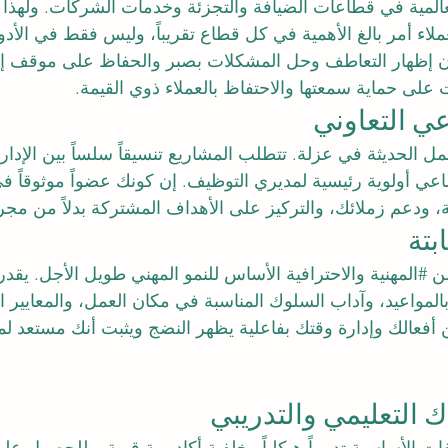
لعالمية في قطاعات الضيافة والتجزئة وخدمات الشركات. ولهذا 
لاء
 أمر بالغ الأهمية في كل قطاع تقريباً، وليس فقط في الأدوا
إن إظهار التعاطف وحل المشكلات بصبر والحفاظ على موقف إ
لى حماية سمعتها والاحتفاظ بالعملاء ذوي القيمة.
عمل الحديثة في عزلة. تتطلب المشاريع تنسيقاً سلساً بين الإدار
اعي
 أولوية رئيسية لمديري التوظيف. إن كونك عضواً موثوقاً ف
ائية، ودعم زملائك، والتركيز على الأهداف المشتركة بدلاً من مجر
ن 
#المهنية
 والاحترافية الأساس للنمو المهني طويل الأجل. يقد
 بالمواعيد، وآداب السلوك المناسبة في مكان العمل، والمعايير الأ
أفعالك وإدارة وقتك بفاعلية يظهر النضج ويثبت أنك مستعد لم
ك التعليمي والتدريبي