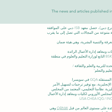
The news and articles published in
©معهد التدريب الإداري ISB (فرع من ISBM AG) (فرع دبي)، حصل معهد ISB دبي على الموافقة
عة متنوعة من المجالات التي تصل إلى ما يقرب
عرفة والتنمية البشرية،
وهي هيئة ضمان
ت ومعاهد إدارة الأعمال الرائدة
الاعتماد المؤسسي: تم الاعتراف بالأكاديمية من قبل BSKG التابع لوزارة التعليم والعلوم في منطقة
ليم والتعلم"
 في سويسرا.
لإنجليزية، مع توفير ترجمات لتسهيل الأمر
زية. نظامنا التعليمي، المعتمد من
المجلس
لمجلس الأوروبي لكليات ومعاهد إدارة الأعمال
رائدة على مستوى العالم من قبل
QRNW
وهي