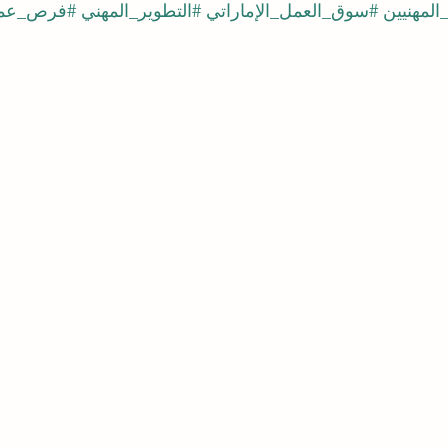
المهنيين
#سوق_العمل_الإماراتي
#التطوير_المهني
#فرص_عم