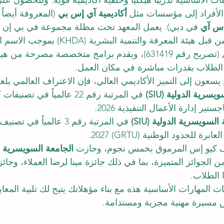
 الأساسية تدريباً هيكلياً وخلفية أكاديمية قوية. وللحصول عل
الأفراد إلى مؤسسات مثل 
أكاديمية آي إس بي
 (المعروفة أيضاً
إس آي
 في دبي). يعمل المعهد تحت مظلة مجموعة في بي إن إ
تدريب ومهني مرخص من قبل هيئة المعرفة والتنم
إس بي للتدريب الإداري (تصريح رقم 631419)، ويقدم برامج متخصصة مصرح
د الطلاب بقدرات مباشرة في مكان العمل.
 يسعون إلى التميز الأكاديمي العالي، فإن الاعتراف العالمي يلعب 
سرية الدولية (SIU)
 في المرتبة رقم 22 عالمياً في
تير إدارة الأعمال التنفيذية 2026.
السويسرية الدولية (SIU)
 في المرتبة رقم 3 عالمياً في
ة للحدود الوطنية (GRTU) 2027.
 كيو إس المرموق بخمس نجوم، وحازت 
الجامعة السويسرية ال
ن الجوائز المتميزة، بما في ذلك جائزة مينا لرضا العملاء، وجا
 الطلاب.
المهارات الأساسية هذه مع بناء مؤهلاتك يتيح لك تلبية المعايي
مسيرة مهنية مجزية ومستدامة.