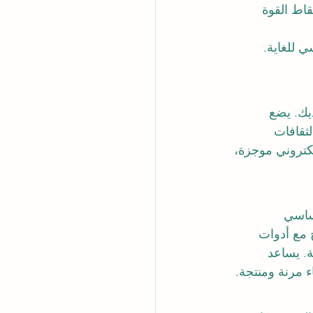
اط القوة 
 للغاية.
ديك. يضع 
ثقافات 
لكتروني موجزة، 
أساسي 
 مع أدوات 
ة. يساعد 
ء مرنة ومنتجة.