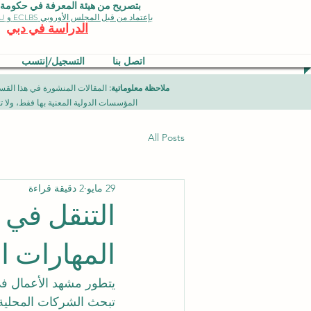
بتصريح من هيئة المعرفة في حكومة دبي 
بإعتماد من قبل المجلس الأوروبي ECLBS و EDU وجودة الأيزو
الدراسة في دبي
اتصل بنا
التسجيل/إنتسب
ملاحظة معلوماتية:
المؤسسات الدولية المعنية بها فقط، ولا تمثل برامج جامعية تقدمها مؤسسة (ISB) دبي محلياً، ح
All Posts
29 مايو
2 دقيقة قراءة
التنقل في
المهارات ا
يتطور مشهد الأعمال في 
تبحث الشركات المحلية 