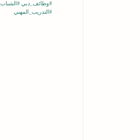
#وظائف_دبي
#الشباب_
#التدريب_المهني