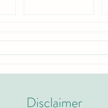
اكتشف برامج الماجستير التنفيذي
نظرة 
والتعليم العالي مع الجامعة
السوي
السويسرية الدولية
كيو إس
Disclaimer