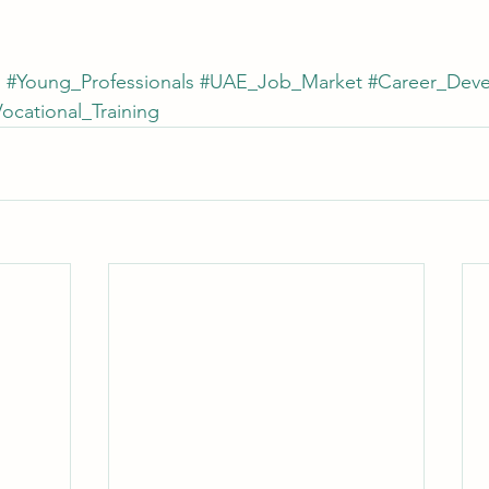
s
#Young_Professionals
#UAE_Job_Market
#Career_Dev
ocational_Training