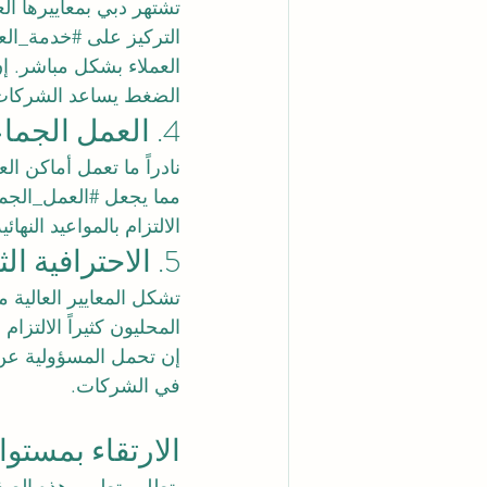
تشتهر دبي بمعاييرها ا
التركيز على 
#خدمة_العم
العملاء بشكل مباشر. 
الضغط يساعد الشركات ع
4. العمل الجماعي التعاوني
نادراً ما تعمل أماكن ال
مما يجعل 
#العمل_الجم
الالتزام بالمواعيد النه
5. الاحترافية الثابتة
تشكل المعايير العالية م
المحليون كثيراً الالتزام
إن تحمل المسؤولية عن 
في الشركات.
الارتقاء بمستوا