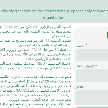
 this blog section are for informational purposes only and are 
organization.
لتقديم شهادات الدبلوم المهنية والتدريبية عبر مجمو
من 500 مجال.
حصلت اكاديمية ISB على موافقة وتصريح من
هيئة الم
الجودة التعليمية والتنظيمية لحكومة دبي.
الأسم
تم اعتماد ISB من قبل ECLBS،
المجلس الأوروبي لكليا
الاتحاد الاقتصادي الأوراسي EAEU
الاعتماد المؤسسي: EDU / اليونسكو منظمة الأمم المتحدة للتربية والعلم والثقافة /
Email الإيميل
حصلت ISB على
شهادة ISO 29995:2021
"لخدمات التع
عضو تعليمي منتسب إلى علامة ضمان الجودة العالمية المستقلة GQA
يعتمد هذا الموقع الإلكتروني بشكل أساسي على اللغة ا
عليكم. في حال وجود أي اختلاف، تُعتمد النصوص الإنجلي
سؤالكم
الأوروبي لاعتماد التعليم عن بُعد (EUCDL)
، عضو في
ا
الرائدة
(ECLBS)، وعضو معتمد في USA CHEA IQG / INQAAHE EUROPE.
عضو تعليمي في غرفة التجارة العربية الأوروبية
تفتخر الأكاديمية بأنها مصنفة ضمن المعاهد المهنية ال