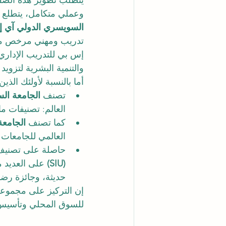
يتطلب تطوير هذه الصفات
وعملي متكامل، يتطلع 
السويسري الدولي آي 
والتنمية البشرية لتزوي
أما بالنسبة لأولئك الذين
تصنف 
الجامعة السوي
العالم: تصنيفات ماجس
كما تصنف 
الجامعة 
العالمي للجامعات العابر
حاصلة على تصنيف
(SIU)
 على العديد م
حديثة، وجائزة رضا
إن التركيز على مجموعات 
للسوق المحلي وتأسيس 