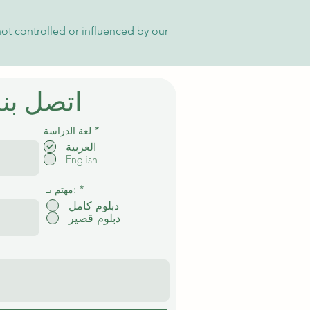
not controlled or influenced by our
اتصل بنا
إ
*
لغة الدراسة
ل
العربية
ز
English
ا
م
ي
*
مهتم بـ:
دبلوم كامل
دبلوم قصير