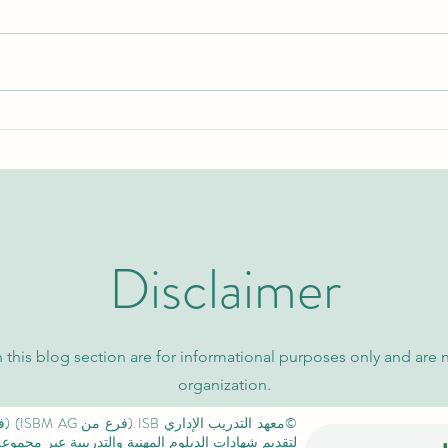
اكتشف برامج الماجستير التنفيذي
نظرة 
والتعليم العالي مع الجامعة
السوي
السويسرية الدولية
كيو إس
Disclaimer
 this blog section are for informational purposes only and are 
organization.
لتقديم شهادات الدبلوم المهنية والتدريبية عبر مجمو