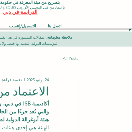
بتصريح من هيئة المعرفة في حكومة دبي 
بإعتماد من قبل المجلس الأوروبي ECLBS و EDU وجودة الأيزو
الدراسة في دبي
اتصل بنا
التسجيل/إنتسب
ملاحظة معلوماتية:
المؤسسات الدولية المعنية بها فقط، ولا تمثل برامج جامعية تقدمها مؤسسة (ISB) دبي محلياً، ح
All Posts
24 يونيو 2025
1 دقيقة قراءة
الاعتماد من G-EDUQA
والتي تُعد جزءًا من الجامعة ا
هيئة أبوغزالة الدولية ل
الهيئة هي إحدى هيئات 