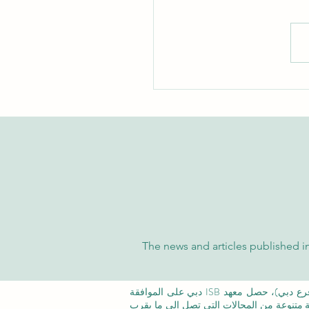
شاملة على تفوق الجامعة
سرية الدولية في تصنيفات
 والتايمز العالمية
The news and articles published in
©معهد التدريب الإداري ISB (فرع من ISBM AG) (فرع دبي)، حصل معهد ISB دبي على الموافقة
عة متنوعة من المجالات التي تصل إلى ما يقرب