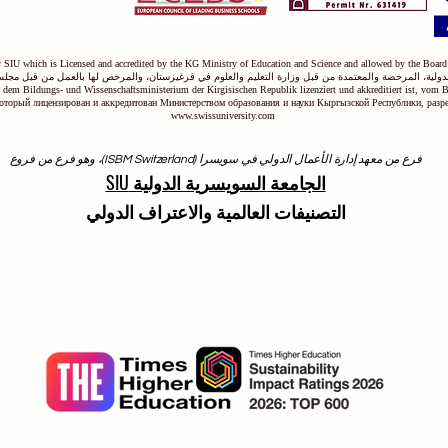
ty SIU which is Licensed and accredited by the KG Ministry of Education and Science and allowed by the Board
دولية، المرخصة والمعتمدة من قبل وزارة التعليم والعلوم في قرغيزستان، والمرخص لها بالعمل من قبل مجلس
on dem Bildungs- und Wissenschaftsministerium der Kirgisischen Republik lizenziert und akkreditiert ist, vom 
оторый лицензирован и аккредитован Министерством образования и науки Кыргызской Республики, раз
www.swissuniversity.com
فرع من معهد إدارة الأعمال الدولي في سويسرا (ISBM Switzerland)، وهو فرع من فروع
الجامعة السويسرية الدولية SIU
التصنيفات العالمية والاعتراف الدولي
لتصنيف تايمز للتعليم العالي لعام 026
عالميًا
في تصنيفات QS العالمية للجامعات: تصنيفات ماجستير إدارة الأعمال التنفيذية 2026 - مشترك.
مرتبة الثالثة عالمياً
في التصنيف العالمي للجامعات العابرة للحدود (GRTU) لعام 2027 الصادر عن QRNW.
كما أن الجامعة السويسرية الدولية SIU معترف بها
من MENAA، وجائزة أفضل جامعة حديثة، وجائزة رضا الطلاب.