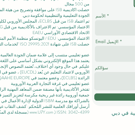
من 500 مجال.
حصلت اكاديمية ISB على موافقة وتصريح من
هيئة الم
الجودة التعليمية والتنظيمية لحكومة دبي.
الأسم
تم اعتماد ISB من قبل ECLBS،
المجلس الأوروبي لكليا
الاتحاد الاقتصادي الأوراسي EAEU
الاعتماد المؤسسي: EDU / اليونسكو منظمة الأمم المتحدة للتربية والعلم والثقافة /
Email الإيميل
حصلت ISB على
شهادة ISO 29995:2021
"لخدمات التع
عضو تعليمي منتسب إلى علامة ضمان الجودة العالمية المستقلة GQA
يعتمد هذا الموقع الإلكتروني بشكل أساسي على اللغة ا
عليكم. في حال وجود أي اختلاف، تُعتمد النصوص الإنجلي
سؤالكم
الأوروبي لاعتماد التعليم عن بُعد (EUCDL)
، عضو في
ا
الرائدة
(ECLBS)، وعضو معتمد في USA CHEA IQG / INQAAHE EUROPE.
عضو تعليمي في غرفة التجارة العربية الأوروبية
تفتخر الأكاديمية بأنها مصنفة ضمن المعاهد المهنية ال
جمعية أوروبية رائدة غير ربحية مكرسة لتعزيز التميز في
بالشراكة مع مدرسة ISBM الدولية لإدارة الأعمال في
ل
أرسل أوراقك العلمية للنشر المُحكم: كشف النقاب عن مجل
) ISSN: 3042-4399 (مسجلة لدى المكتبة الوطنية السويسرية)
www.U7Y.com
لية في دبي