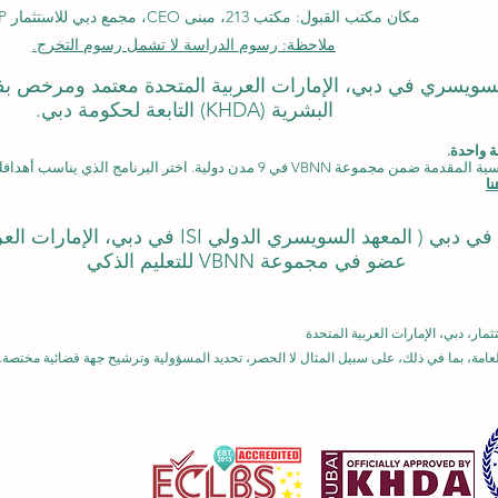
مكان مكتب القبول: مكتب 213، مبنى CEO، مجمع دبي للاستثمار DIP، دبي
ملاحظة: رسوم الدراسة لا تشمل رسوم التخرج.
لدولي السويسري في دبي، الإمارات العربية المتحدة معتمد ومرخص 
البشرية (KHDA) التابعة لحكومة دبي.
 واحدة.
دن دولية. اختر البرنامج الذي يناسب أهدافك، لغتك، وطموحك المهني.
ا
المعهد السويسري الدولي ISI في دبي، الإمارات العربية المتحدة)
عضو في مجموعة VBNN للتعليم الذكي
مة، بما في ذلك، على سبيل المثال لا الحصر، تحديد المسؤولية وترشيح جهة قضائية مختصة. 