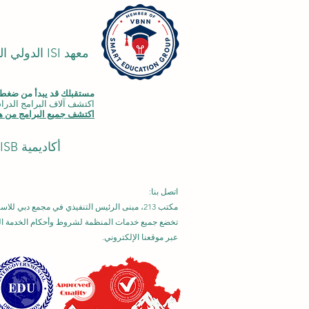
معهد ISI ا
مستقبلك قد يبدأ من ضغطة
اكتشف آلاف البرامج الدراسية المقدمة ضمن مجموعة VBNN في 9 م
اكتشف جميع البرامج من هن
أكاديمية ISB في دبي (
اتصل بنا:
مكتب 213، مبنى الرئيس التنفيذي في مجمع دبي للاستثمار، دبي، الإمارات العربية المتحدة
تخضع جميع خدمات المنظمة لشروط وأحكام الخدمة العا
عبر موقعنا الإلكتروني.