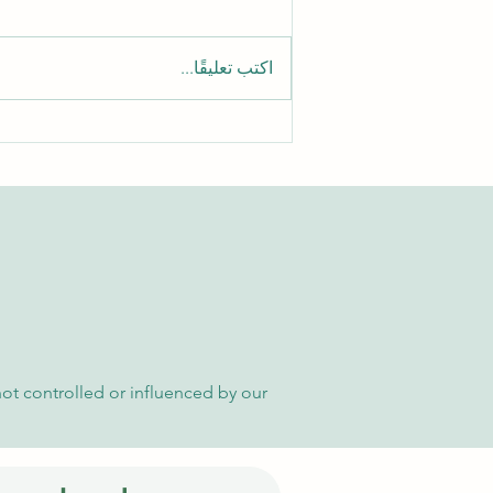
اكتب تعليقًا...
الدليل الشامل للوصول إلى
مقالات الجامعة السويسرية
الدولية الأكاديمية
not controlled or influenced by our