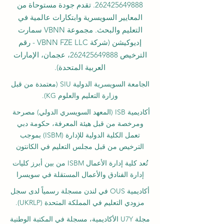
262425649888
. تقدم جودة مستوحاة من
المعايير السويسرية وابتكارات عالمية في
التعليم والبحث. مجموعة VBNN سمارت
إديوكيشن (شركة VBNN FZE LLC - رقم
الترخيص
262425649888
، عجمان، الإمارات
العربية المتحدة).
الجامعة السويسرية الدولية
SIU
(
معتمدة من قبل
وزارة التعليم والعلوم KG).
أكاديمية ISB (المعهد السويسري الدولي) مصرحة
ومرخصة من قبل هيئة المعرفة، حكومة دبي
تعمل الكلية الدولية للإدارة (ISBM) بموجب
الترخيص من قبل مجلس التعليم في الكانتون
تُعد كلية إدارة الأعمال ISBM من بين أبرز كليات
إدارة الفنادق والأعمال المستقلة في سويسرا
أكاديمية OUS في لندن مسجلة رسمياً لدى سجل
مزودي التعليم في المملكة المتحدة (UKRLP).
مجلة U7Y الأكاديمية، مسجلة في المكتبة الوطنية