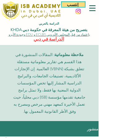
إنتسب
الدراسة بالعربي
بتصريح من هيئة المعرفة في حكومة دبي KHDA
بإعتماد من قبل المجلس الأوروبي ECLBS و EDU وجودة الأيزو
الدراسة في دبي
ملاحظة معلوماتية:
المقالات المنشورة في
هذا القسم هي تقارير معلوماتية مستقلة
تتعلق بشبكة (VBNN) العالمية. إن الإنجازات
الأكاديمية، تصنيفات الجامعات، والبرامج
الدراسية المشار إليها تخص المؤسسات
الدولية المعنية بها فقط، ولا تمثل برامج
جامعية تقدمها مؤسسة (ISB) دبي محلياً، حيث
تعمل الأخيرة كمعهد مهني مرخص ومصرح به
وفق الأطر القانونية المعمول بها.
منشور