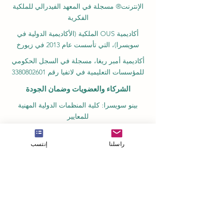
الإنترنت® مسجلة في المعهد الفيدرالي للملكية
الفكرية
أكاديمية OUS الملكية (الأكاديمية الدولية في
سويسرا)، التي تأسست عام 2013 في زيورخ
أكاديمية أمبر ريغا، مسجلة في السجل الحكومي
للمؤسسات التعليمية في لاتفيا رقم 3380802601
الشركاء والعضويات وضمان الجودة
بينو سويسرا: كلية المنظمات الدولية المهنية
للمعايير
GQA علامة ضمان الجودة العالمية المستقلة
السويسرية
راسلنا
إنتسب
غرفة التجارة الأوروبية العربية في سويسرا
والإمارات
غرفة التجارة والصناعة الكينية العربية المشتركة
(JKACCI)
المجلس الأوروبي لكليات إدارة الأعمال الرائدة