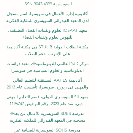
السويسرية ISSN 3042-4399
أكاديمية إدارة الأعمال في سويسرا، اسم مسجل
لدى المعهد الفيدرالي السويسري للملكية الفكرية
معهد IOSAAT لعلوم وتقنيات الفضاء التطبيقية،
للنهوض بعلوم وتقنيات الفضاء
مكتبة الطلاب الدولية STULIB هي مكتبة أكاديمية
على الإنترنت لدعم الطلاب
مركز YJD العالمي للدبلوماسية®، معهد دراسات
الدبلوماسية والعلوم السياسية في سويسرا
أكاديمية AAHES المستقلة للتعليم العالي
والمهني في زيورخ، سويسرا، تأسست عام 2013
معهد SII السويسري الدولي، قسم التعليم المهني
– دبي، منذ عام 2023، رقم الترخيص 1196747
مدرسة SDBS السويسرية للأعمال عن بعد®
مسجلة في المعهد الفيدرالي للملكية الفكرية
مدرسة SOHS السويسرية للضيافة عبر