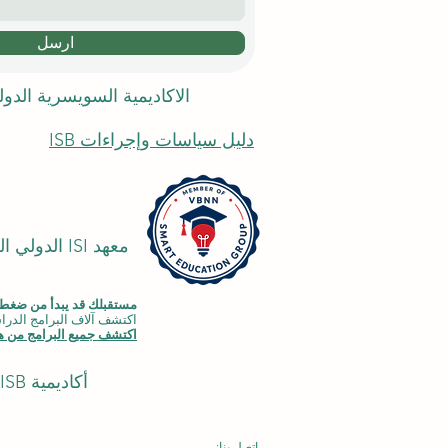
ارسل
الاكاديمية السويسرية الدو
دليل سياسات وإجراءات ISB
معهد ISI ا
مستقبلك قد يبدأ من ضغطة
اكتشف آلاف البرامج الدراسية المقدمة ضمن مجموعة VBNN في 9 م
اكتشف جميع البرامج من هن
أكاديمية ISB في دبي (
اتصل بنا: