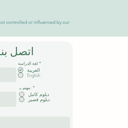
not controlled or influenced by our
اتصل بنا
إ
*
لغة الدراسة
ل
العربية
ز
English
ا
م
ي
*
مهتم بـ:
دبلوم كامل
دبلوم قصير