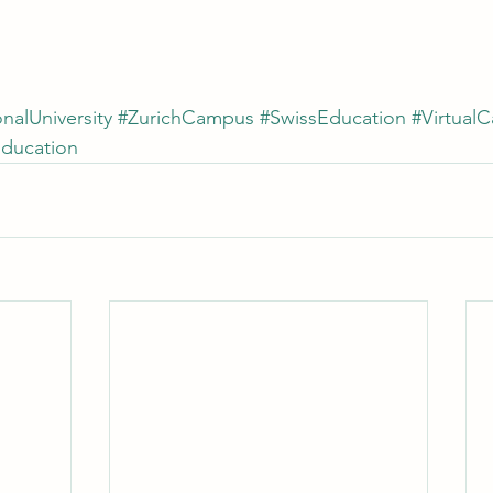
nalUniversity
#ZurichCampus
#SwissEducation
#Virtual
ducation