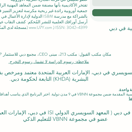
تفتخر الأكاديمية بأنها مصنفة ضمن المعاهد المهنية ال
جمعية أوروبية رائدة غير ربحية مكرسة لتعزيز التميز في
بالشراكة مع مدرسة ISBM الدولية لإدارة الأعمال في
ل
أرسل أوراقك العلمية للنشر المُحكم: كشف النقاب عن مجل
) ISSN: 3042-4399 (مسجلة لدى المكتبة الوطنية السويسرية)
www.U7Y.com
لية في دبي
مكان مكتب القبول: مكتب 213، مبنى CEO، مجمع دبي للاستثمار DIP، دبي
ملاحظة: رسوم الدراسة لا تشمل رسوم التخرج.
لدولي السويسري في دبي، الإمارات العربية المتحدة معتمد ومرخص 
البشرية (KHDA) التابعة لحكومة دبي.
 واحدة.
دن دولية. اختر البرنامج الذي يناسب أهدافك، لغتك، وطموحك المهني.
ا
المعهد السويسري الدولي ISI في دبي، الإمارات العربية المتحدة)
عضو في مجموعة VBNN للتعليم الذكي