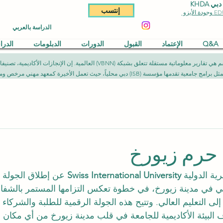
KHDA
إنتسب
الدراسة بالعربي
Q&A
الإعتماد
القبول
الدورات
الدبلومات
الدر
المقالات المنشورة في هذا القسم هي تقارير معلوماتية مستقلة تتعلق بشبكة (NN
يث تعمل الأخيرة كمعهد مهني مرخص ومصرح به وفق الأطر القانونية المعمول بها.
حرم زيورخ
ة الدولية 
Swiss International University
 عن إطلاق الجولة ا
ي في مدينة زيورخ، في خطوة تعكس التزامها المستمر بالشفافية
لى التعليم العالي. وتتيح هذه الجولة الرقمية للطلبة والشركاء
البيئة الأكاديمية للجامعة في قلب مدينة زيورخ من أي مكان ف