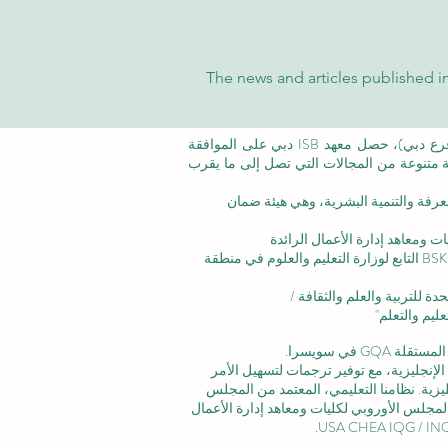
The news and articles published in
©معهد التدريب الإداري ISB (فرع من ISBM AG) (فرع دبي)، حصل معهد ISB دبي على الموافقة
عة متنوعة من المجالات التي تصل إلى ما يقرب
عرفة والتنمية البشرية،
وهي هيئة ضمان
ت ومعاهد إدارة الأعمال الرائدة
الاعتماد المؤسسي: تم الاعتراف بالأكاديمية من قبل BSKG التابع لوزارة التعليم والعلوم في منطقة
ليم والتعلم"
 في سويسرا.
لإنجليزية، مع توفير ترجمات لتسهيل الأمر
زية. نظامنا التعليمي، المعتمد من
المجلس
لمجلس الأوروبي لكليات ومعاهد إدارة الأعمال