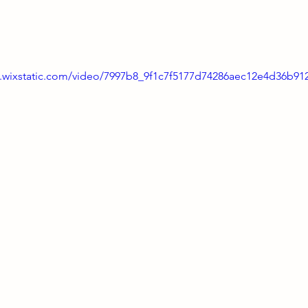
o.wixstatic.com/video/7997b8_9f1c7f5177d74286aec12e4d36b91