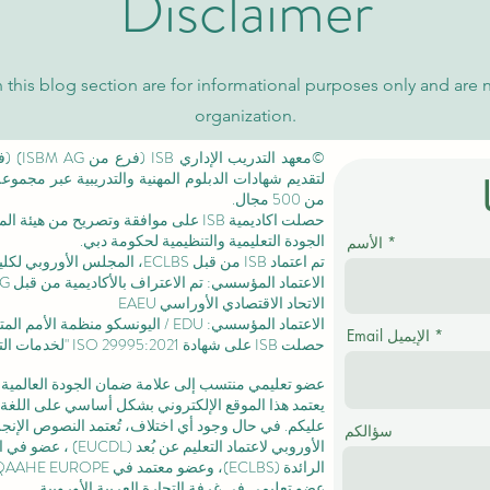
Disclaimer
 this blog section are for informational purposes only and are 
organization.
لتقديم شهادات الدبلوم المهنية والتدريبية عبر مجمو
من 500 مجال.
حصلت اكاديمية ISB على موافقة وتصريح من
هيئة الم
الجودة التعليمية والتنظيمية لحكومة دبي.
الأسم
تم اعتماد ISB من قبل ECLBS،
المجلس الأوروبي لكليا
الاتحاد الاقتصادي الأوراسي EAEU
الاعتماد المؤسسي: EDU / اليونسكو منظمة الأمم المتحدة للتربية والعلم والثقافة /
Email الإيميل
حصلت ISB على
شهادة ISO 29995:2021
"لخدمات التع
عضو تعليمي منتسب إلى علامة ضمان الجودة العالمية المستقلة GQA
يعتمد هذا الموقع الإلكتروني بشكل أساسي على اللغة ا
عليكم. في حال وجود أي اختلاف، تُعتمد النصوص الإنجلي
سؤالكم
الأوروبي لاعتماد التعليم عن بُعد (EUCDL)
، عضو في
ا
الرائدة
(ECLBS)، وعضو معتمد في USA CHEA IQG / INQAAHE EUROPE.
عضو تعليمي في غرفة التجارة العربية الأوروبية