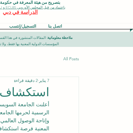
بتصريح من هيئة المعرفة في حكومة دبي 
بإعتماد من قبل المجلس الأوروبي ECLBS و EDU وجودة الأيزو
الدراسة في دبي
اتصل بنا
التسجيل/إنتسب
ملاحظة معلوماتية:
المؤسسات الدولية المعنية بها فقط، ولا تمثل برامج جامعية تقدمها مؤسسة (ISB) دبي محلياً، ح
All Posts
7 يناير
2 دقيقة قراءة
استكشاف 
أعلنت الجامعة السويسري
الرسمية لحرمها الجامع
وإتاحة الوصول العالمي إ
المعنية فرصة استكشاف 