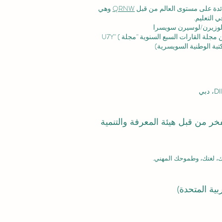
رائدة على مستوى العالم من قبل
QRNW
وهي
 التعليم.
وزيرن/لوسيرن سويسرا
ة القارات السبع السنوية "مجلة U7Y" (
بفخر من قبل هيئة المعرفة والتنمية