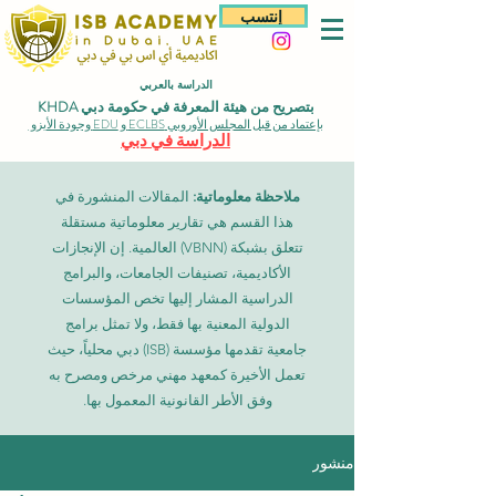
إنتسب
الدراسة بالعربي
بتصريح من هيئة المعرفة في حكومة دبي KHDA
بإعتماد من قبل المجلس الأوروبي ECLBS و EDU وجودة الأيزو
الدراسة في دبي
ملاحظة معلوماتية:
المقالات المنشورة في
هذا القسم هي تقارير معلوماتية مستقلة
تتعلق بشبكة (VBNN) العالمية. إن الإنجازات
الأكاديمية، تصنيفات الجامعات، والبرامج
الدراسية المشار إليها تخص المؤسسات
الدولية المعنية بها فقط، ولا تمثل برامج
جامعية تقدمها مؤسسة (ISB) دبي محلياً، حيث
تعمل الأخيرة كمعهد مهني مرخص ومصرح به
وفق الأطر القانونية المعمول بها.
منشور