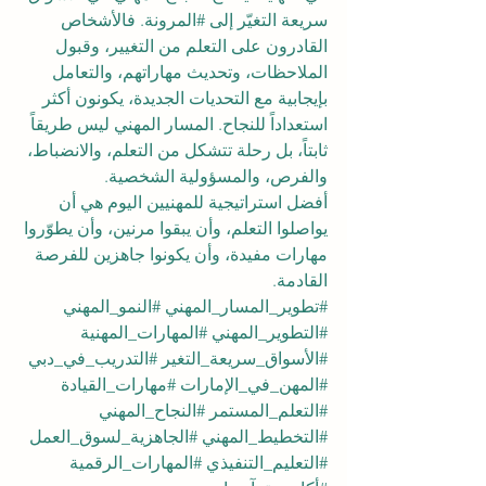
سريعة التغيّر إلى 
#المرونة
. فالأشخاص 
القادرون على التعلم من التغيير، وقبول 
الملاحظات، وتحديث مهاراتهم، والتعامل 
بإيجابية مع التحديات الجديدة، يكونون أكثر 
استعداداً للنجاح. المسار المهني ليس طريقاً 
ثابتاً، بل رحلة تتشكل من التعلم، والانضباط، 
والفرص، والمسؤولية الشخصية.
أفضل استراتيجية للمهنيين اليوم هي أن 
يواصلوا التعلم، وأن يبقوا مرنين، وأن يطوّروا 
مهارات مفيدة، وأن يكونوا جاهزين للفرصة 
القادمة.
#تطوير_المسار_المهني
#النمو_المهني
#التطوير_المهني
#المهارات_المهنية
#الأسواق_سريعة_التغير
#التدريب_في_دبي
#المهن_في_الإمارات
#مهارات_القيادة
#التعلم_المستمر
#النجاح_المهني
#التخطيط_المهني
#الجاهزية_لسوق_العمل
#التعليم_التنفيذي
#المهارات_الرقمية