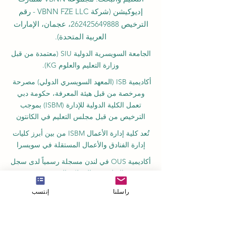
إديوكيشن (شركة VBNN FZE LLC - رقم
الترخيص
262425649888
، عجمان، الإمارات
العربية المتحدة).
الجامعة السويسرية الدولية
SIU
(
معتمدة من قبل
وزارة التعليم والعلوم KG).
أكاديمية ISB (المعهد السويسري الدولي) مصرحة
ومرخصة من قبل هيئة المعرفة، حكومة دبي
تعمل الكلية الدولية للإدارة (ISBM) بموجب
الترخيص من قبل مجلس التعليم في الكانتون
تُعد كلية إدارة الأعمال ISBM من بين أبرز كليات
إدارة الفنادق والأعمال المستقلة في سويسرا
أكاديمية OUS في لندن مسجلة رسمياً لدى سجل
مزودي التعليم في المملكة المتحدة (UKRLP).
مجلة U7Y الأكاديمية، مسجلة في المكتبة الوطنية
راسلنا
إنتسب
السويسرية ISSN 3042-4399
أكاديمية إدارة الأعمال في سويسرا، اسم مسجل