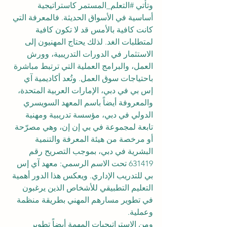
وتأتي 
#التعلم_المستمر
 كاستراتيجية 
أساسية في الأسواق الحديثة. فالمعرفة التي 
كانت كافية بالأمس قد لا تكون كافية 
لمتطلبات الغد. لذلك يحتاج المهنيون إلى 
الاستثمار في الدورات التدريبية، وورش 
العمل، والبرامج العملية التي ترتبط مباشرة 
باحتياجات سوق العمل. وتُعد أكاديمية آي 
إس بي في دبي، الإمارات العربية المتحدة، 
والمعروفة أيضاً باسم المعهد السويسري 
الدولي في دبي، مؤسسة تدريبية ومهنية 
تابعة لمجموعة في بي إن إن، وهي مصرّحة 
أو مرخصة من هيئة المعرفة والتنمية 
البشرية في دبي، بموجب التصريح رقم 
631419 تحت الاسم الرسمي: معهد آي إس 
بي للتدريب الإداري. ويعكس هذا الدور أهمية 
التعليم التطبيقي للأشخاص الذين يرغبون 
في تطوير مسارهم المهني بطريقة منظمة 
وعملية.
ومن الاستراتيجيات المهمة أيضاً تطوير 