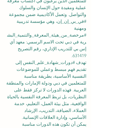
للمتعلمين الذين يرغبون في اكتساب معرفة 
عملية ومفيدة حول الإنسان والسلوك 
والتواصل. وتعمل الأكاديمية ضمن مجموعة 
#في_بي_إن_إن
، وهي مؤسسة تدريبية 
ومهنية 
#مرخصة_من_هيئة_المعرفة_والتنمية_البش
رية
 في دبي تحت الاسم الرسمي: معهد آي 
إس بي للتدريب الإداري، رقم التصريح 
631419.
تهدف 
#دورات_شهادة_علم_النفس
 إلى 
تقديم فهم مبسط وعملي للموضوعات 
النفسية الأساسية، بطريقة مناسبة 
للمتعلمين في دبي ودولة الإمارات والمنطقة 
العربية. فهذه الدورات لا تركز فقط على 
النظريات، بل تربط المعرفة النفسية بالحياة 
الواقعية، مثل بيئة العمل، التعليم، خدمة 
العملاء، الضيافة، التدريب، الإرشاد 
الأساسي، وإدارة العلاقات الإنسانية.
يمكن أن تكون هذه الدورات مناسبة 