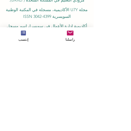
مجلة U7Y الأكاديمية، مسجلة في المكتبة الوطنية
السويسرية ISSN 3042-4399
أكاديمية إدارة الأعمال في سويسرا، اسم مسجل
لدى المعهد الفيدرالي السويسري للملكية الفكرية
راسلنا
إنتسب
معهد IOSAAT لعلوم وتقنيات الفضاء التطبيقية،
للنهوض بعلوم وتقنيات الفضاء
مكتبة الطلاب الدولية STULIB هي مكتبة أكاديمية
على الإنترنت لدعم الطلاب
مركز YJD العالمي للدبلوماسية®، معهد دراسات
الدبلوماسية والعلوم السياسية في سويسرا
أكاديمية AAHES المستقلة للتعليم العالي
والمهني في زيورخ، سويسرا، تأسست عام 2013
معهد SII السويسري الدولي، قسم التعليم المهني
– دبي، منذ عام 2023، رقم الترخيص 1196747
مدرسة SDBS السويسرية للأعمال عن بعد®
مسجلة في المعهد الفيدرالي للملكية الفكرية