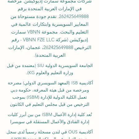
شركات مجموعة سمارت إديوكيشن. مرخصة
في الإمارات العربية المتحدة برقم
262425649888
. تقدم جودة مستوحاة من
المعايير السويسرية وابتكارات عالمية في
التعليم والبحث. مجموعة VBNN سمارت
إديوكيشن (شركة VBNN FZE LLC - رقم
الترخيص
262425649888
، عجمان، الإمارات
العربية المتحدة).
الجامعة السويسرية الدولية
SIU
(
معتمدة من قبل
وزارة التعليم والعلوم KG).
أكاديمية ISB (المعهد السويسري الدولي) مصرحة
ومرخصة من قبل هيئة المعرفة، حكومة دبي
تعمل الكلية الدولية للإدارة (ISBM) بموجب
الترخيص من قبل مجلس التعليم في الكانتون
تُعد كلية إدارة الأعمال ISBM من بين أبرز كليات
إدارة الفنادق والأعمال المستقلة في سويسرا
أكاديمية OUS في لندن مسجلة رسمياً لدى سجل
مزودي التعليم في المملكة المتحدة (UKRLP).