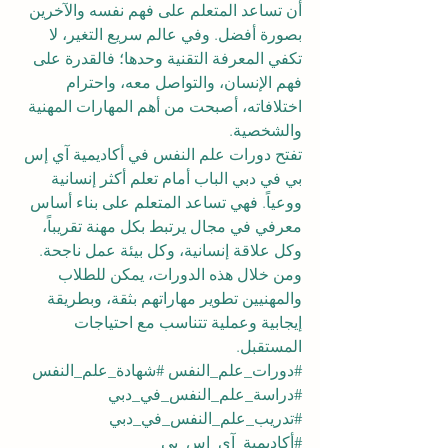
أن تساعد المتعلم على فهم نفسه والآخرين 
بصورة أفضل. وفي عالم سريع التغير، لا 
تكفي المعرفة التقنية وحدها؛ فالقدرة على 
فهم الإنسان، والتواصل معه، واحترام 
اختلافاته، أصبحت من أهم المهارات المهنية 
والشخصية.
تفتح دورات علم النفس في أكاديمية آي إس 
بي في دبي الباب أمام تعلم أكثر إنسانية 
ووعياً. فهي تساعد المتعلم على بناء أساس 
معرفي في مجال يرتبط بكل مهنة تقريباً، 
وكل علاقة إنسانية، وكل بيئة عمل ناجحة. 
ومن خلال هذه الدورات، يمكن للطلاب 
والمهنيين تطوير مهاراتهم بثقة، وبطريقة 
إيجابية وعملية تتناسب مع احتياجات 
المستقبل.
#دورات_علم_النفس
#شهادة_علم_النفس
#دراسة_علم_النفس_في_دبي
#تدريب_علم_النفس_في_دبي
#أكاديمية_آي_إس_بي