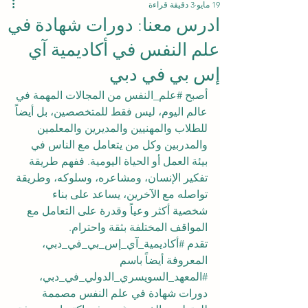
19 مايو
3 دقيقة قراءة
ادرس معنا: دورات شهادة في
علم النفس في أكاديمية آي
إس بي في دبي
أصبح 
#علم_النفس
 من المجالات المهمة في 
عالم اليوم، ليس فقط للمتخصصين، بل أيضاً 
للطلاب والمهنيين والمديرين والمعلمين 
والمدربين وكل من يتعامل مع الناس في 
بيئة العمل أو الحياة اليومية. ففهم طريقة 
تفكير الإنسان، ومشاعره، وسلوكه، وطريقة 
تواصله مع الآخرين، يساعد على بناء 
شخصية أكثر وعياً وقدرة على التعامل مع 
المواقف المختلفة بثقة واحترام.
تقدم 
#أكاديمية_آي_إس_بي_في_دبي
، 
المعروفة أيضاً باسم 
#المعهد_السويسري_الدولي_في_دبي
، 
دورات شهادة في علم النفس مصممة 