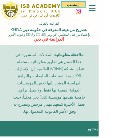
إنتسب
الدراسة بالعربي
بتصريح من هيئة المعرفة في حكومة دبي KHDA
بإعتماد من قبل المجلس الأوروبي ECLBS و EDU وجودة الأيزو
الدراسة في دبي
ملاحظة معلوماتية:
المقالات المنشورة في
هذا القسم هي تقارير معلوماتية مستقلة
تتعلق بشبكة (VBNN) العالمية. إن الإنجازات
الأكاديمية، تصنيفات الجامعات، والبرامج
الدراسية المشار إليها تخص المؤسسات
الدولية المعنية بها فقط، ولا تمثل برامج
جامعية تقدمها مؤسسة (ISB) دبي محلياً، حيث
تعمل الأخيرة كمعهد مهني مرخص ومصرح به
وفق الأطر القانونية المعمول بها.
منشور