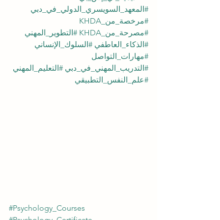
#المعهد_السويسري_الدولي_في_دبي
#مرخصة_من_KHDA
#مصرحة_من_KHDA
#التطوير_المهني
#الذكاء_العاطفي
#السلوك_الإنساني
#مهارات_التواصل
#التدريب_المهني_في_دبي
#التعليم_المهني
#علم_النفس_التطبيقي
#Psychology_Courses
#Psychology_Certificate