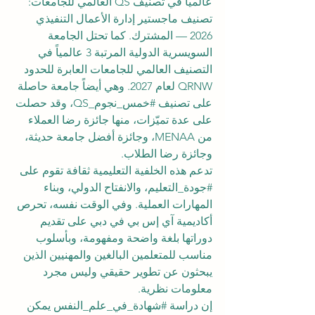
عالمياً في تصنيف QS العالمي للجامعات: 
تصنيف ماجستير إدارة الأعمال التنفيذي 
2026 — المشترك. كما تحتل الجامعة 
السويسرية الدولية المرتبة 3 عالمياً في 
التصنيف العالمي للجامعات العابرة للحدود 
QRNW لعام 2027. وهي أيضاً جامعة حاصلة 
على تصنيف 
#خمس_نجوم_QS
، وقد حصلت 
على عدة تميّزات، منها جائزة رضا العملاء 
من MENAA، وجائزة أفضل جامعة حديثة، 
وجائزة رضا الطلاب.
تدعم هذه الخلفية التعليمية ثقافة تقوم على 
#جودة_التعليم
، والانفتاح الدولي، وبناء 
المهارات العملية. وفي الوقت نفسه، تحرص 
أكاديمية آي إس بي في دبي على تقديم 
دوراتها بلغة واضحة ومفهومة، وبأسلوب 
مناسب للمتعلمين البالغين والمهنيين الذين 
يبحثون عن تطوير حقيقي وليس مجرد 
معلومات نظرية.
إن دراسة 
#شهادة_في_علم_النفس
 يمكن 