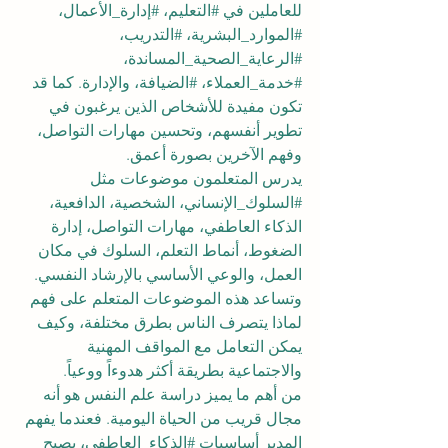
للعاملين في 
#التعليم
، 
#إدارة_الأعمال
، 
#الموارد_البشرية
، 
#التدريب
، 
#الرعاية_الصحية_المساندة
، 
#خدمة_العملاء
، 
#الضيافة
، والإدارة. كما قد 
تكون مفيدة للأشخاص الذين يرغبون في 
تطوير أنفسهم، وتحسين مهارات التواصل، 
وفهم الآخرين بصورة أعمق.
يدرس المتعلمون موضوعات مثل 
#السلوك_الإنساني
، الشخصية، الدافعية، 
الذكاء العاطفي، مهارات التواصل، إدارة 
الضغوط، أنماط التعلم، السلوك في مكان 
العمل، والوعي الأساسي بالإرشاد النفسي. 
وتساعد هذه الموضوعات المتعلم على فهم 
لماذا يتصرف الناس بطرق مختلفة، وكيف 
يمكن التعامل مع المواقف المهنية 
والاجتماعية بطريقة أكثر هدوءاً ووعياً.
من أهم ما يميز دراسة علم النفس هو أنه 
مجال قريب من الحياة اليومية. فعندما يفهم 
المدير أساسيات 
#الذكاء_العاطفي
، يصبح 