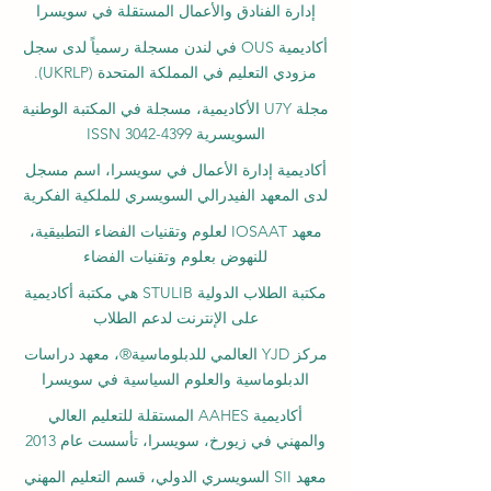
إدارة الفنادق والأعمال المستقلة في سويسرا
أكاديمية OUS في لندن مسجلة رسمياً لدى سجل
مزودي التعليم في المملكة المتحدة (UKRLP).
مجلة U7Y الأكاديمية، مسجلة في المكتبة الوطنية
السويسرية ISSN 3042-4399
أكاديمية إدارة الأعمال في سويسرا، اسم مسجل
لدى المعهد الفيدرالي السويسري للملكية الفكرية
معهد IOSAAT لعلوم وتقنيات الفضاء التطبيقية،
للنهوض بعلوم وتقنيات الفضاء
مكتبة الطلاب الدولية STULIB هي مكتبة أكاديمية
على الإنترنت لدعم الطلاب
مركز YJD العالمي للدبلوماسية®، معهد دراسات
الدبلوماسية والعلوم السياسية في سويسرا
أكاديمية AAHES المستقلة للتعليم العالي
والمهني في زيورخ، سويسرا، تأسست عام 2013
معهد SII السويسري الدولي، قسم التعليم المهني