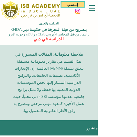
إنتسب
الدراسة بالعربي
بتصريح من هيئة المعرفة في حكومة دبي KHDA
بإعتماد من قبل المجلس الأوروبي ECLBS و EDU وجودة الأيزو
الدراسة في دبي
ملاحظة معلوماتية:
المقالات المنشورة في
هذا القسم هي تقارير معلوماتية مستقلة
تتعلق بشبكة (VBNN) العالمية. إن الإنجازات
الأكاديمية، تصنيفات الجامعات، والبرامج
الدراسية المشار إليها تخص المؤسسات
الدولية المعنية بها فقط، ولا تمثل برامج
جامعية تقدمها مؤسسة (ISB) دبي محلياً، حيث
تعمل الأخيرة كمعهد مهني مرخص ومصرح به
وفق الأطر القانونية المعمول بها.
منشور