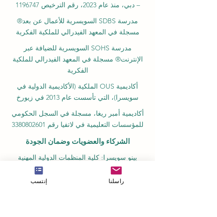
– دبي، منذ عام 2023، رقم الترخيص 1196747
مدرسة SDBS السويسرية للأعمال عن بعد®
مسجلة في المعهد الفيدرالي للملكية الفكرية
مدرسة SOHS السويسرية للضيافة عبر
الإنترنت® مسجلة في المعهد الفيدرالي للملكية
الفكرية
أكاديمية OUS الملكية (الأكاديمية الدولية في
سويسرا)، التي تأسست عام 2013 في زيورخ
أكاديمية أمبر ريغا، مسجلة في السجل الحكومي
للمؤسسات التعليمية في لاتفيا رقم 3380802601
الشركاء والعضويات وضمان الجودة
بينو سويسرا: كلية المنظمات الدولية المهنية
للمعايير
راسلنا
إنتسب
GQA علامة ضمان الجودة العالمية المستقلة
السويسرية
غرفة التجارة الأوروبية العربية في سويسرا