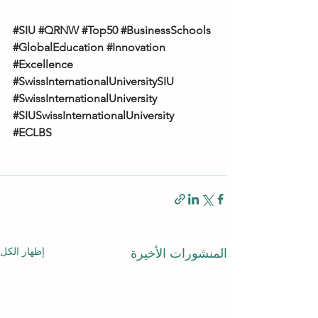
#SIU
#QRNW
#Top50
#BusinessSchools
#GlobalEducation
#Innovation
#Excellence
#SwissInternationalUniversitySIU
#SwissInternationalUniversity
#SIUSwissInternationalUniversity
#ECLBS
إظهار الكل
المنشورات الأخيرة