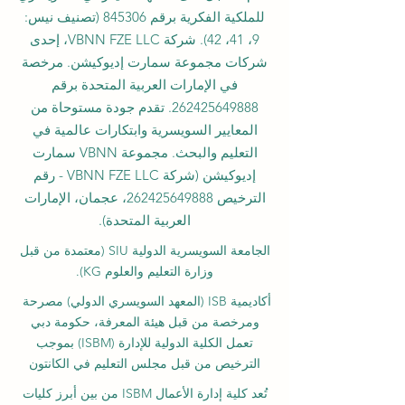
للملكية الفكرية برقم 845306 (تصنيف نيس:
9، 41، 42). شركة VBNN FZE LLC، إحدى
شركات مجموعة سمارت إديوكيشن. مرخصة
في الإمارات العربية المتحدة برقم
262425649888
. تقدم جودة مستوحاة من
المعايير السويسرية وابتكارات عالمية في
التعليم والبحث. مجموعة VBNN سمارت
إديوكيشن (شركة VBNN FZE LLC - رقم
الترخيص
262425649888
، عجمان، الإمارات
العربية المتحدة).
الجامعة السويسرية الدولية
SIU
(
معتمدة من قبل
وزارة التعليم والعلوم KG).
أكاديمية ISB (المعهد السويسري الدولي) مصرحة
ومرخصة من قبل هيئة المعرفة، حكومة دبي
تعمل الكلية الدولية للإدارة (ISBM) بموجب
الترخيص من قبل مجلس التعليم في الكانتون
تُعد كلية إدارة الأعمال ISBM من بين أبرز كليات