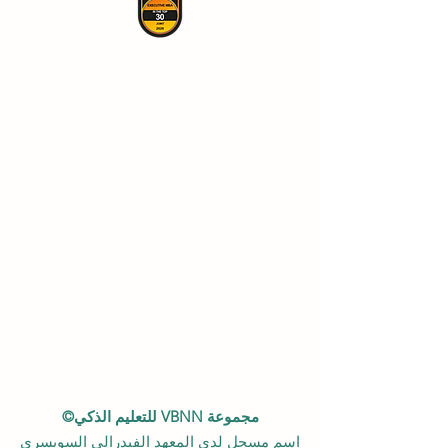
مجموعة VBNN للتعليم الذكي©
اسم مسجل لدى المعهد الفيدرالي السويسري