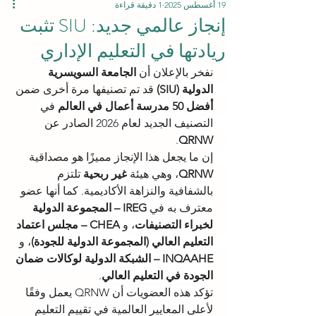
19 أغسطس 2025
1 دقيقة قراءة
إنجاز عالمي جديد: SIU تثبت
ريادتها في التعليم الإداري
نفخر بالإعلان أن 
الجامعة السويسرية 
الدولية (SIU)
 قد تم تصنيفها مرة أخرى ضمن 
أفضل 50 مدرسة أعمال في العالم
 في 
التصنيف الجديد لعام 2026 الصادر عن 
.
QRNW
إن ما يجعل هذا الإنجاز مميزًا هو مصداقية 
QRNW
، وهي هيئة 
غير ربحية
 تلتزم 
بالشفافية والنزاهة الأكاديمية. كما أنها عضو 
معترف به في 
IREG – المجموعة الدولية 
لخبراء التصنيفات
، و 
CHEA – مجلس اعتماد 
التعليم العالي (المجموعة الدولية للجودة)
، و 
INQAAHE – الشبكة الدولية لوكالات ضمان 
الجودة في التعليم العالي
.
تؤكد هذه العضويات أن QRNW يعمل وفقًا 
لأعلى المعايير العالمية في تقييم التعليم 