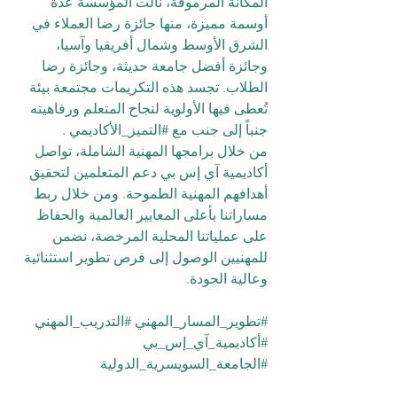
المكانة المرموقة، نالت المؤسسة عدة 
أوسمة مميزة، منها جائزة رضا العملاء في 
الشرق الأوسط وشمال أفريقيا وآسيا، 
وجائزة أفضل جامعة حديثة، وجائزة رضا 
الطلاب. تجسد هذه التكريمات مجتمعة بيئة 
تُعطى فيها الأولوية لنجاح المتعلم ورفاهيته 
جنباً إلى جنب مع 
#التميز_الأكاديمي
 .
من خلال برامجها المهنية الشاملة، تواصل 
أكاديمية آي إس بي دعم المتعلمين لتحقيق 
أهدافهم المهنية الطموحة. ومن خلال ربط 
مساراتنا بأعلى المعايير العالمية والحفاظ 
على عملياتنا المحلية المرخصة، نضمن 
للمهنيين الوصول إلى فرص تطوير استثنائية 
وعالية الجودة.
#تطوير_المسار_المهني
#التدريب_المهني
#أكاديمية_آي_إس_بي
#الجامعة_السويسرية_الدولية