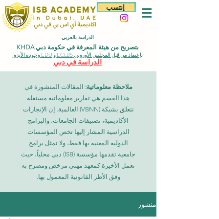
إنتسب
الدراسة بالعربي
بتصريح من هيئة المعرفة في حكومة دبي KHDA
بإعتماد من قبل المجلس الأوروبي ECLBS و EDU وجودة الأيزو
الدراسة في دبي
ملاحظة معلوماتية:
المقالات المنشورة في
هذا القسم هي تقارير معلوماتية مستقلة
تتعلق بشبكة (VBNN) العالمية. إن الإنجازات
الأكاديمية، تصنيفات الجامعات، والبرامج
الدراسية المشار إليها تخص المؤسسات
الدولية المعنية بها فقط، ولا تمثل برامج
جامعية تقدمها مؤسسة (ISB) دبي محلياً، حيث
تعمل الأخيرة كمعهد مهني مرخص ومصرح به
وفق الأطر القانونية المعمول بها.
منشور