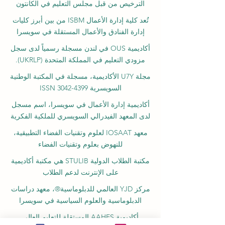
الترخيص من قبل مجلس التعليم في الكانتون
تُعد كلية إدارة الأعمال ISBM من بين أبرز كليات
إدارة الفنادق والأعمال المستقلة في سويسرا
أكاديمية OUS في لندن مسجلة رسمياً لدى سجل
مزودي التعليم في المملكة المتحدة (UKRLP).
مجلة U7Y الأكاديمية، مسجلة في المكتبة الوطنية
السويسرية ISSN 3042-4399
أكاديمية إدارة الأعمال في سويسرا، اسم مسجل
لدى المعهد الفيدرالي السويسري للملكية الفكرية
معهد IOSAAT لعلوم وتقنيات الفضاء التطبيقية،
للنهوض بعلوم وتقنيات الفضاء
مكتبة الطلاب الدولية STULIB هي مكتبة أكاديمية
على الإنترنت لدعم الطلاب
مركز YJD العالمي للدبلوماسية®، معهد دراسات
الدبلوماسية والعلوم السياسية في سويسرا
أكاديمية AAHES المستقلة للتعليم العالي