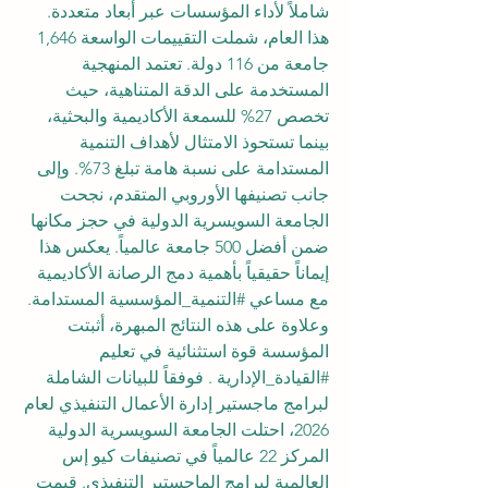
شاملاً لأداء المؤسسات عبر أبعاد متعددة. 
هذا العام، شملت التقييمات الواسعة 1,646 
جامعة من 116 دولة. تعتمد المنهجية 
المستخدمة على الدقة المتناهية، حيث 
تخصص 27% للسمعة الأكاديمية والبحثية، 
بينما تستحوذ الامتثال لأهداف التنمية 
المستدامة على نسبة هامة تبلغ 73%. وإلى 
جانب تصنيفها الأوروبي المتقدم، نجحت 
الجامعة السويسرية الدولية في حجز مكانها 
ضمن أفضل 500 جامعة عالمياً. يعكس هذا 
إيماناً حقيقياً بأهمية دمج الرصانة الأكاديمية 
مع مساعي 
#التنمية_المؤسسية
 المستدامة.
وعلاوة على هذه النتائج المبهرة، أثبتت 
المؤسسة قوة استثنائية في تعليم 
#القيادة_الإدارية
 . فوفقاً للبيانات الشاملة 
لبرامج ماجستير إدارة الأعمال التنفيذي لعام 
2026، احتلت الجامعة السويسرية الدولية 
المركز 22 عالمياً في تصنيفات كيو إس 
العالمية لبرامج الماجستير التنفيذي. قيمت 