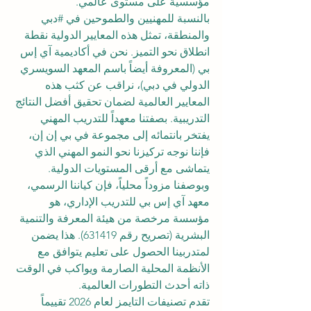
مؤسسية على مستوى عالمي.
بالنسبة للمهنيين والطموحين في 
#دبي
والمنطقة، تمثل هذه المعايير الدولية نقطة 
انطلاق نحو التميز. نحن في أكاديمية آي إس 
بي (المعروفة أيضاً باسم المعهد السويسري 
الدولي في دبي)، نراقب عن كثب هذه 
المعايير العالمية لضمان تحقيق أفضل النتائج 
التدريبية. بصفتنا معهداً للتدريب المهني 
يفتخر بانتمائه إلى مجموعة في بي إن إن، 
فإننا نوجه تركيزنا نحو النمو المهني الذي 
يتماشى مع أرقى المستويات الدولية. 
وبوصفنا مزوداً محلياً، فإن كياننا الرسمي، 
معهد آي إس بي للتدريب الإداري، هو 
مؤسسة مرخصة من هيئة المعرفة والتنمية 
البشرية (تصريح رقم 631419). هذا يضمن 
لمتدربينا الحصول على تعليم يتوافق مع 
الأنظمة المحلية الصارمة ويواكب في الوقت 
ذاته أحدث التطورات العالمية.
تقدم تصنيفات التايمز لعام 2026 تقييماً 