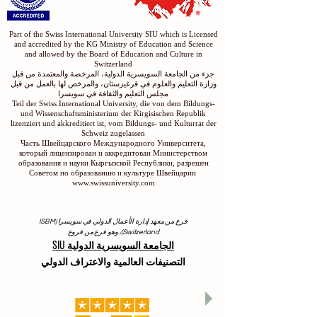
Part of the Swiss International University SIU which is Licensed
and accredited by the KG Ministry of Education and Science
and allowed by the Board of Education and Culture in
Switzerland
جزء من الجامعة السويسرية الدولية، المرخصة والمعتمدة من قبل
وزارة التعليم والعلوم في قرغيزستان، والمرخص لها بالعمل من قبل
مجلس التعليم والثقافة في سويسرا
Teil der Swiss International University, die von dem Bildungs-
und Wissenschaftsministerium der Kirgisischen Republik
lizenziert und akkreditiert ist, vom Bildungs- und Kulturrat der
Schweiz zugelassen
Часть Швейцарского Международного Университета,
который лицензирован и аккредитован Министерством
образования и науки Кыргызской Республики, разрешен
Советом по образованию и культуре Швейцарии
www.swissuniversity.com
فرع من معهد إدارة الأعمال الدولي في سويسرا (ISBM
Switzerland)، وهو فرع من فروع
الجامعة السويسرية الدولية SIU
التصنيفات العالمية والاعتراف الدولي