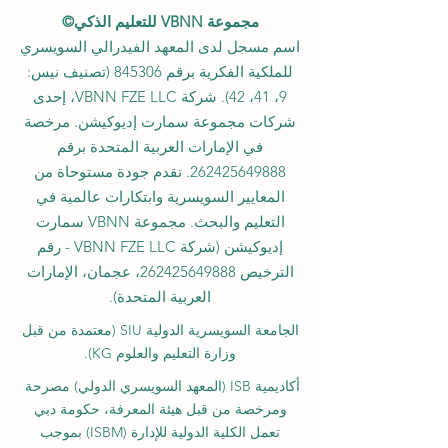
مجموعة VBNN للتعليم الذكي©
اسم مسجل لدى المعهد الفيدرالي السويسري
للملكية الفكرية برقم 845306 (تصنيف نيس:
9، 41، 42). شركة VBNN FZE LLC، إحدى
شركات مجموعة سمارت إديوكيشن. مرخصة
في الإمارات العربية المتحدة برقم
262425649888
. تقدم جودة مستوحاة من
المعايير السويسرية وابتكارات عالمية في
التعليم والبحث. مجموعة VBNN سمارت
إديوكيشن (شركة VBNN FZE LLC - رقم
الترخيص
262425649888
، عجمان، الإمارات
العربية المتحدة).
الجامعة السويسرية الدولية
SIU
(
معتمدة من قبل
وزارة التعليم والعلوم KG).
أكاديمية ISB (المعهد السويسري الدولي) مصرحة
ومرخصة من قبل هيئة المعرفة، حكومة دبي
تعمل الكلية الدولية للإدارة (ISBM) بموجب