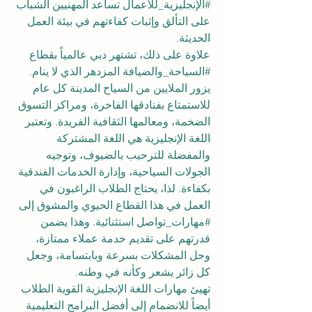
#الإنجليزية_للأعمال
 تساعد المهنيين الشباب 
على التألق وإثبات كفاءتهم في بيئة العمل 
الحديثة.
علاوة على ذلك، تشتهر دبي عالمياً بقطاع 
#السياحة_والضيافة
 المزدهر الذي لا ينام. 
يزور الملايين من السياح المدينة كل عام 
للاستمتاع بفنادقها الفاخرة، ومراكز التسوق 
الضخمة، ومعالمها الثقافية الفريدة. وتعتبر 
اللغة الإنجليزية هي اللغة المشتركة 
والمفضلة للترحيب بالضيوف، وتوجيه 
الجولات السياحية، وإدارة الخدمات الفندقية 
بكفاءة. لذا، يحتاج الطلاب الراغبون في 
العمل في هذا القطاع الحيوي والمشوق إلى 
#مهارات_تواصل
 استثنائية. وهذا يضمن 
قدرتهم على تقديم خدمة عملاء ممتازة، 
وحل المشكلات بسرعة وبابتسامة، وجعل 
كل زائر يشعر وكأنه في وطنه.
تهيئ مهارات اللغة الإنجليزية القوية الطلاب 
أيضاً للانضمام إلى أفضل البرامج التعليمية 