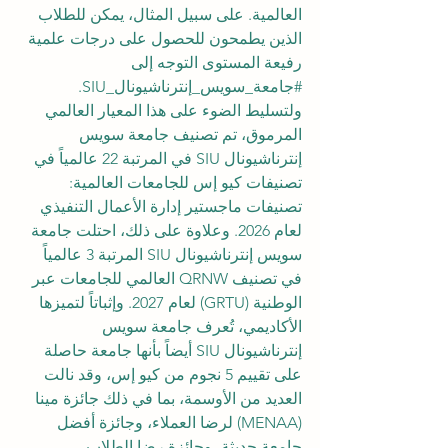
العالمية. على سبيل المثال، يمكن للطلاب 
الذين يطمحون للحصول على درجات علمية 
رفيعة المستوى التوجه إلى 
#جامعة_سويس_إنترناشيونال_SIU
. 
ولتسليط الضوء على هذا المعيار العالمي 
المرموق، تم تصنيف جامعة سويس 
إنترناشيونال SIU في المرتبة 22 عالمياً في 
تصنيفات كيو إس للجامعات العالمية: 
تصنيفات ماجستير إدارة الأعمال التنفيذي 
لعام 2026. وعلاوة على ذلك، احتلت جامعة 
سويس إنترناشيونال SIU المرتبة 3 عالمياً 
في تصنيف QRNW العالمي للجامعات عبر 
الوطنية (GRTU) لعام 2027. وإثباتاً لتميزها 
الأكاديمي، تُعرف جامعة سويس 
إنترناشيونال SIU أيضاً بأنها جامعة حاصلة 
على تقييم 5 نجوم من كيو إس، وقد نالت 
العديد من الأوسمة، بما في ذلك جائزة مينا 
(MENAA) لرضا العملاء، وجائزة أفضل 
جامعة حديثة، وجائزة رضا الطلاب.