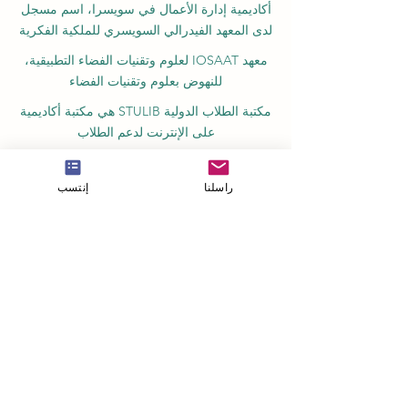
أكاديمية إدارة الأعمال في سويسرا، اسم مسجل
لدى المعهد الفيدرالي السويسري للملكية الفكرية
معهد IOSAAT لعلوم وتقنيات الفضاء التطبيقية،
للنهوض بعلوم وتقنيات الفضاء
مكتبة الطلاب الدولية STULIB هي مكتبة أكاديمية
على الإنترنت لدعم الطلاب
مركز YJD العالمي للدبلوماسية®، معهد دراسات
الدبلوماسية والعلوم السياسية في سويسرا
راسلنا
إنتسب
أكاديمية AAHES المستقلة للتعليم العالي
والمهني في زيورخ، سويسرا، تأسست عام 2013
معهد SII السويسري الدولي، قسم التعليم المهني
– دبي، منذ عام 2023، رقم الترخيص 1196747
مدرسة SDBS السويسرية للأعمال عن بعد®
مسجلة في المعهد الفيدرالي للملكية الفكرية
مدرسة SOHS السويسرية للضيافة عبر
الإنترنت® مسجلة في المعهد الفيدرالي للملكية