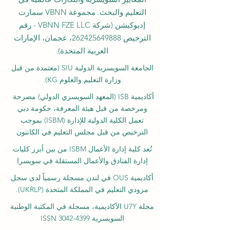
التعليم والبحث. مجموعة VBNN سمارت
إديوكيشن (شركة VBNN FZE LLC - رقم
الترخيص
262425649888
، عجمان، الإمارات
العربية المتحدة).
الجامعة السويسرية الدولية
SIU
(
معتمدة من قبل
وزارة التعليم والعلوم KG).
أكاديمية ISB (المعهد السويسري الدولي) مصرحة
ومرخصة من قبل هيئة المعرفة، حكومة دبي
تعمل الكلية الدولية للإدارة (ISBM) بموجب
الترخيص من قبل مجلس التعليم في الكانتون
تُعد كلية إدارة الأعمال ISBM من بين أبرز كليات
إدارة الفنادق والأعمال المستقلة في سويسرا
أكاديمية OUS في لندن مسجلة رسمياً لدى سجل
مزودي التعليم في المملكة المتحدة (UKRLP).
مجلة U7Y الأكاديمية، مسجلة في المكتبة الوطنية
السويسرية ISSN 3042-4399