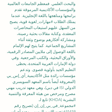
والبحث العلمي. فمعظم الجامعات العالمية 
والمؤسسات الأكاديمية المرموقة تقدم 
برامجها ومناهجها باللغة الإنجليزية. عندما 
يمتلك الطلاب 
#مهارات_لغوية
 قوية، يصبح 
من السهل عليهم استيعاب المحاضرات 
المعقدة، وكتابة مقالات بحثية رصينة، 
ومشاركة أفكارهم بوضوح وثقة أثناء 
المشاريع الجماعية. كما يتيح لهم الإلمام 
باللغة الوصول إلى ملايين المصادر الرقمية، 
والأوراق البحثية، والكتب المرجعية. وفي 
دولة الإمارات العربية المتحدة، يحظى 
التعليم الجيد بأولوية قصوى. وتدعم 
مؤسسات رائدة مثل 
#أكاديمية_آي_إس_بي
(المعروفة أيضاً باسم المعهد السويسري 
الدولي ISI في دبي)، وهي معهد تدريب مهني 
مصرح ومرخص من هيئة المعرفة والتنمية 
البشرية (KHDA) تابع لـ 
#مجموعة_في_بي_إن_إن
 (تصريح رقم 
631419 تحت الاسم الرسمي معهد آي إس 