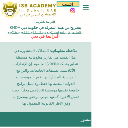
إنتسب
الدراسة بالعربي
بتصريح من هيئة المعرفة في حكومة دبي KHDA
بإعتماد من قبل المجلس الأوروبي ECLBS و EDU وجودة الأيزو
الدراسة في دبي
ملاحظة معلوماتية:
المقالات المنشورة في
هذا القسم هي تقارير معلوماتية مستقلة
تتعلق بشبكة (VBNN) العالمية. إن الإنجازات
الأكاديمية، تصنيفات الجامعات، والبرامج
الدراسية المشار إليها تخص المؤسسات
الدولية المعنية بها فقط، ولا تمثل برامج
جامعية تقدمها مؤسسة (ISB) دبي محلياً، حيث
تعمل الأخيرة كمعهد مهني مرخص ومصرح به
وفق الأطر القانونية المعمول بها.
منشور