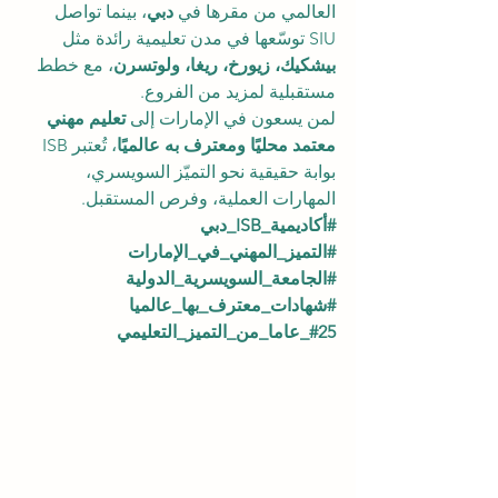
العالمي من مقرها في 
دبي
، بينما تواصل 
SIU توسّعها في مدن تعليمية رائدة مثل 
بيشكيك، زيورخ، ريغا، ولوتسرن
، مع خطط 
مستقبلية لمزيد من الفروع.
لمن يسعون في الإمارات إلى 
تعليم مهني 
معتمد محليًا ومعترف به عالميًا
، تُعتبر ISB 
بوابة حقيقية نحو التميّز السويسري، 
المهارات العملية، وفرص المستقبل.
#أكاديمية_ISB_دبي
#التميز_المهني_في_الإمارات
#الجامعة_السويسرية_الدولية
#شهادات_معترف_بها_عالميا
#25_عاما_من_التميز_التعليمي