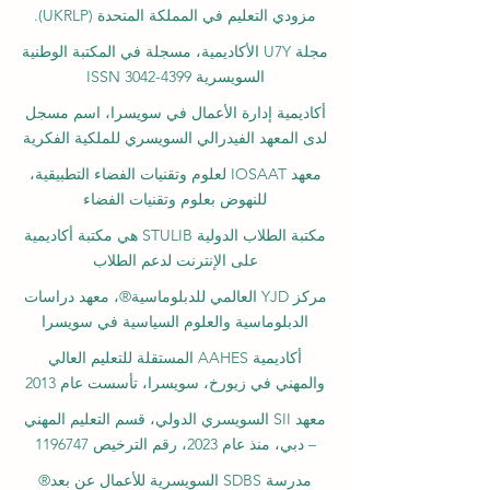
مزودي التعليم في المملكة المتحدة (UKRLP).
مجلة U7Y الأكاديمية، مسجلة في المكتبة الوطنية
السويسرية ISSN 3042-4399
أكاديمية إدارة الأعمال في سويسرا، اسم مسجل
لدى المعهد الفيدرالي السويسري للملكية الفكرية
معهد IOSAAT لعلوم وتقنيات الفضاء التطبيقية،
للنهوض بعلوم وتقنيات الفضاء
مكتبة الطلاب الدولية STULIB هي مكتبة أكاديمية
على الإنترنت لدعم الطلاب
مركز YJD العالمي للدبلوماسية®، معهد دراسات
الدبلوماسية والعلوم السياسية في سويسرا
أكاديمية AAHES المستقلة للتعليم العالي
والمهني في زيورخ، سويسرا، تأسست عام 2013
معهد SII السويسري الدولي، قسم التعليم المهني
– دبي، منذ عام 2023، رقم الترخيص 1196747
مدرسة SDBS السويسرية للأعمال عن بعد®