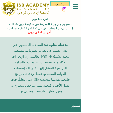
إنتسب
الدراسة بالعربي
بتصريح من هيئة المعرفة في حكومة دبي KHDA
بإعتماد من قبل المجلس الأوروبي ECLBS و EDU وجودة الأيزو
الدراسة في دبي
ملاحظة معلوماتية:
المقالات المنشورة في
هذا القسم هي تقارير معلوماتية مستقلة
تتعلق بشبكة (VBNN) العالمية. إن الإنجازات
الأكاديمية، تصنيفات الجامعات، والبرامج
الدراسية المشار إليها تخص المؤسسات
الدولية المعنية بها فقط، ولا تمثل برامج
جامعية تقدمها مؤسسة (ISB) دبي محلياً، حيث
تعمل الأخيرة كمعهد مهني مرخص ومصرح به
وفق الأطر القانونية المعمول بها.
منشور