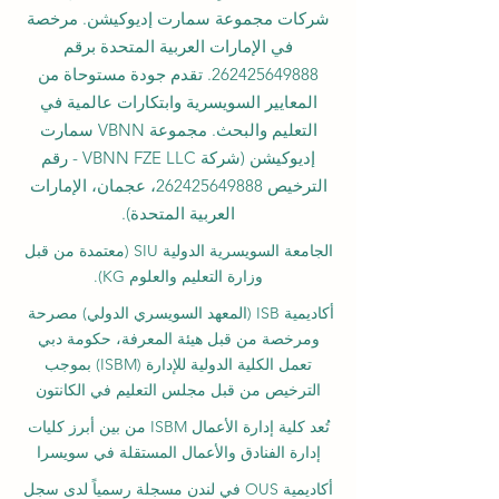
شركات مجموعة سمارت إديوكيشن. مرخصة
في الإمارات العربية المتحدة برقم
262425649888
. تقدم جودة مستوحاة من
المعايير السويسرية وابتكارات عالمية في
التعليم والبحث. مجموعة VBNN سمارت
إديوكيشن (شركة VBNN FZE LLC - رقم
الترخيص
262425649888
، عجمان، الإمارات
العربية المتحدة).
الجامعة السويسرية الدولية
SIU
(
معتمدة من قبل
وزارة التعليم والعلوم KG).
أكاديمية ISB (المعهد السويسري الدولي) مصرحة
ومرخصة من قبل هيئة المعرفة، حكومة دبي
تعمل الكلية الدولية للإدارة (ISBM) بموجب
الترخيص من قبل مجلس التعليم في الكانتون
تُعد كلية إدارة الأعمال ISBM من بين أبرز كليات
إدارة الفنادق والأعمال المستقلة في سويسرا
أكاديمية OUS في لندن مسجلة رسمياً لدى سجل