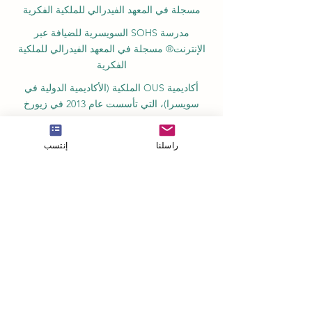
مسجلة في المعهد الفيدرالي للملكية الفكرية
مدرسة SOHS السويسرية للضيافة عبر
الإنترنت® مسجلة في المعهد الفيدرالي للملكية
الفكرية
أكاديمية OUS الملكية (الأكاديمية الدولية في
سويسرا)، التي تأسست عام 2013 في زيورخ
أكاديمية أمبر ريغا، مسجلة في السجل الحكومي
للمؤسسات التعليمية في لاتفيا رقم 3380802601
راسلنا
إنتسب
الشركاء والعضويات وضمان الجودة
بينو سويسرا: كلية المنظمات الدولية المهنية
للمعايير
GQA علامة ضمان الجودة العالمية المستقلة
السويسرية
غرفة التجارة الأوروبية العربية في سويسرا
والإمارات
غرفة التجارة والصناعة الكينية العربية المشتركة