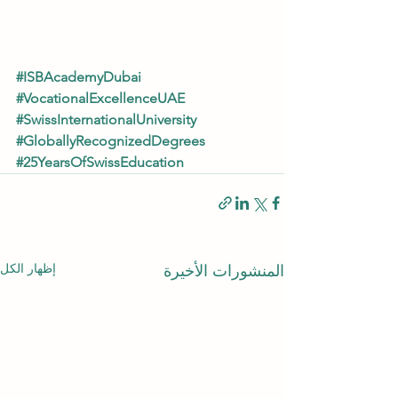
#ISBAcademyDubai
#VocationalExcellenceUAE
#SwissInternationalUniversity
#GloballyRecognizedDegrees
#25YearsOfSwissEducation
إظهار الكل
المنشورات الأخيرة