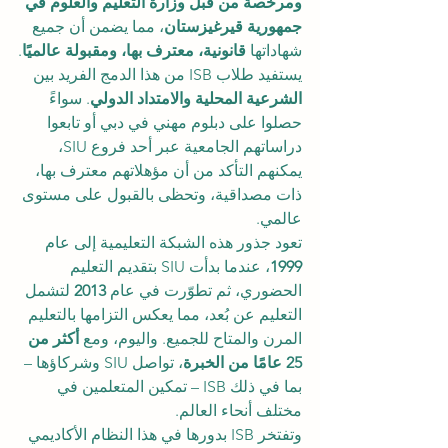
ومرخّصة من قبل وزارة التعليم والعلوم في 
جمهورية قيرغيزستان
، مما يضمن أن جميع 
شهاداتها 
قانونية، معترف بها، ومقبولة عالميًا
.
يستفيد طلاب ISB من هذا الدمج الفريد بين 
الشرعية المحلية والامتداد الدولي
. سواءً 
حصلوا على دبلوم مهني في دبي أو تابعوا 
دراساتهم الجامعية عبر أحد فروع SIU، 
يمكنهم التأكد من أن مؤهلاتهم معترف بها، 
ذات مصداقية، وتحظى بالقبول على مستوى 
عالمي.
تعود جذور هذه الشبكة التعليمية إلى عام 
1999
، عندما بدأت SIU بتقديم التعليم 
الحضوري، ثم تطوّرت في عام 
2013
 لتشمل 
التعليم عن بُعد، مما يعكس التزامها بالتعليم 
المرن والمتاح للجميع. واليوم، ومع 
أكثر من 
25 عامًا من الخبرة
، تواصل SIU وشركاؤها – 
بما في ذلك ISB – تمكين المتعلمين في 
مختلف أنحاء العالم.
وتفتخر ISB بدورها في هذا النظام الأكاديمي 