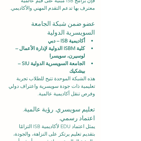
فإن برامج ISB مبنية على قيم عالمية 
معترف بها تدعم التقدم المهني والأكاديمي.
عضو ضمن شبكة الجامعة 
السويسرية الدولية
أكاديمية ISB – دبي
كلية ISBM الدولية لإدارة الأعمال – 
لوسيرن، سويسرا
الجامعة السويسرية الدولية SIU – 
بيشكيك
هذه الشبكة الموحدة تتيح للطلاب تجربة 
تعليمية ذات جودة سويسرية واعتراف دولي 
وفرص تنقل أكاديمية عالمية.
تعليم سويسري. رؤية عالمية. 
اعتماد رسمي.
يمثل اعتماد EDU لأكاديمية ISB التزامًا 
بتقديم تعليم يرتكز على النزاهة، والجودة، 