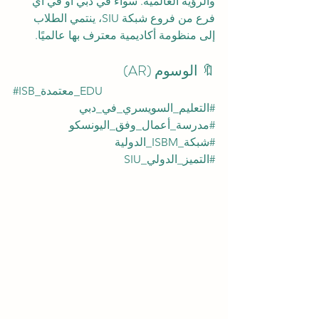
والرؤية العالمية. سواء في دبي أو في أي 
فرع من فروع شبكة SIU، ينتمي الطلاب 
إلى منظومة أكاديمية معترف بها عالميًا.
🔖 الوسوم (AR)
#ISB_معتمدة_EDU
#التعليم_السويسري_في_دبي
#مدرسة_أعمال_وفق_اليونسكو
#شبكة_ISBM_الدولية
#التميز_الدولي_SIU