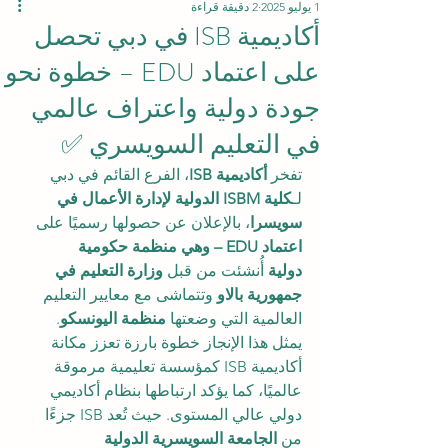
1 يوليو 2025
2 دقيقة قراءة
أكاديمية ISB في دبي تحصل
على اعتماد EDU – خطوة نحو
جودة دولية واعتراف عالمي
في التعليم السويسري ✅
تفخر 
أكاديمية ISB
، الفرع القائم في دبي 
لـ
كلية ISBM الدولية لإدارة الأعمال في 
سويسرا
، بالإعلان عن حصولها رسميًا على 
اعتماد EDU – وهي منظمة حكومية 
دولية
 أُنشئت من قبل 
وزارة التعليم في 
جمهورية بالاو
 وتتماشى مع معايير التعليم 
العالمية التي وضعتها 
منظمة اليونسكو
.
يمثل هذا الإنجاز خطوة بارزة تعزز مكانة 
أكاديمية ISB كمؤسسة تعليمية مرموقة 
عالميًا، كما يؤكد ارتباطها بنظام أكاديمي 
دولي عالي المستوى. حيث تُعد ISB جزءًا 
من 
الجامعة السويسرية الدولية 