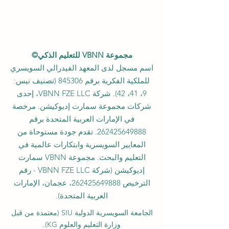
مجموعة VBNN للتعليم الذكي©
اسم مسجل لدى المعهد الفيدرالي السويسري
للملكية الفكرية برقم 845306 (تصنيف نيس:
9، 41، 42). شركة VBNN FZE LLC، إحدى
شركات مجموعة سمارت إديوكيشن. مرخصة
في الإمارات العربية المتحدة برقم
262425649888
. تقدم جودة مستوحاة من
المعايير السويسرية وابتكارات عالمية في
التعليم والبحث. مجموعة VBNN سمارت
إديوكيشن (شركة VBNN FZE LLC - رقم
الترخيص
262425649888
، عجمان، الإمارات
العربية المتحدة).
الجامعة السويسرية الدولية
SIU
(
معتمدة من قبل
وزارة التعليم والعلوم KG).