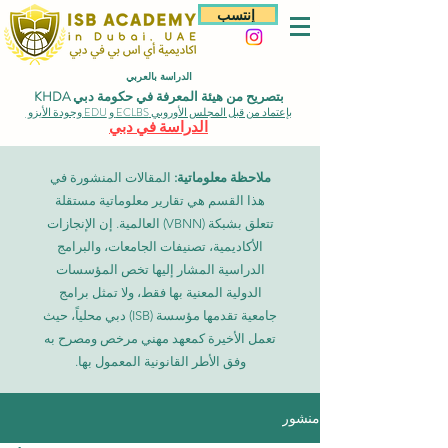
إنتسب
الدراسة بالعربي
بتصريح من هيئة المعرفة في حكومة دبي KHDA
بإعتماد من قبل المجلس الأوروبي ECLBS و EDU وجودة الأيزو
الدراسة في دبي
ملاحظة معلوماتية:
المقالات المنشورة في
هذا القسم هي تقارير معلوماتية مستقلة
تتعلق بشبكة (VBNN) العالمية. إن الإنجازات
الأكاديمية، تصنيفات الجامعات، والبرامج
الدراسية المشار إليها تخص المؤسسات
الدولية المعنية بها فقط، ولا تمثل برامج
جامعية تقدمها مؤسسة (ISB) دبي محلياً، حيث
تعمل الأخيرة كمعهد مهني مرخص ومصرح به
وفق الأطر القانونية المعمول بها.
منشور