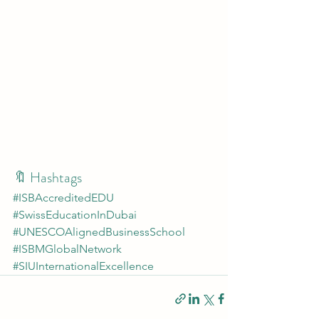
🔖 Hashtags
#ISBAccreditedEDU
#SwissEducationInDubai
#UNESCOAlignedBusinessSchool
#ISBMGlobalNetwork
#SIUInternationalExcellence