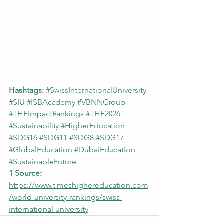
Hashtags:
#SwissInternationalUniversity
#SIU
#ISBAcademy
#VBNNGroup
#THEImpactRankings
#THE2026
#Sustainability
#HigherEducation
#SDG16
#SDG11
#SDG8
#SDG17
#GlobalEducation
#DubaiEducation
#SustainableFuture
1 Source:
https://www.timeshighereducation.com
/world-university-rankings/swiss-
international-university