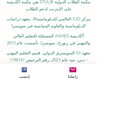
مكتبة الطلاب الدولية STULIB هي مكتبة أكاديمية
على الإنترنت لدعم الطلاب
مركز YJD العالمي للدبلوماسية®، معهد دراسات
الدبلوماسية والعلوم السياسية في سويسرا
أكاديمية AAHES المستقلة للتعليم العالي
والمهني في زيورخ، سويسرا، تأسست عام 2013
معهد SII السويسري الدولي، قسم التعليم المهني
– دبي، منذ عام 2023، رقم الترخيص 1196747
مدرسة SDBS السويسرية للأعمال عن بعد®
راسلنا
إنتسب
مسجلة في المعهد الفيدرالي للملكية الفكرية
مدرسة SOHS السويسرية للضيافة عبر
الإنترنت® مسجلة في المعهد الفيدرالي للملكية
الفكرية
أكاديمية OUS الملكية (الأكاديمية الدولية في
سويسرا)، التي تأسست عام 2013 في زيورخ
أكاديمية أمبر ريغا، مسجلة في السجل الحكومي
للمؤسسات التعليمية في لاتفيا رقم 3380802601