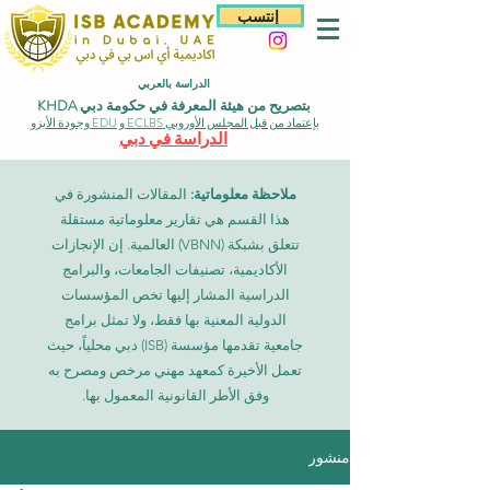
إنتسب
الدراسة بالعربي
بتصريح من هيئة المعرفة في حكومة دبي KHDA
بإعتماد من قبل المجلس الأوروبي ECLBS و EDU وجودة الأيزو
الدراسة في دبي
ملاحظة معلوماتية:
المقالات المنشورة في
هذا القسم هي تقارير معلوماتية مستقلة
تتعلق بشبكة (VBNN) العالمية. إن الإنجازات
الأكاديمية، تصنيفات الجامعات، والبرامج
الدراسية المشار إليها تخص المؤسسات
الدولية المعنية بها فقط، ولا تمثل برامج
جامعية تقدمها مؤسسة (ISB) دبي محلياً، حيث
تعمل الأخيرة كمعهد مهني مرخص ومصرح به
وفق الأطر القانونية المعمول بها.
منشور