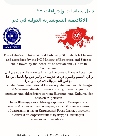
دليل سياسات وإجراءات ISB
الاكاديمية السويسرية الدولية في دبي
Part of the Swiss International University SIU which is Licensed
and accredited by the KG Ministry of Education and Science
and allowed by the Board of Education and Culture in
Switzerland
جزء من الجامعة السويسرية الدولية، المرخصة والمعتمدة من قبل
وزارة التعليم والعلوم في قرغيزستان، والمرخص لها بالعمل من قبل
مجلس التعليم والثقافة في سويسرا
Teil der Swiss International University, die von dem Bildungs-
und Wissenschaftsministerium der Kirgisischen Republik
lizenziert und akkreditiert ist, vom Bildungs- und Kulturrat der
Schweiz zugelassen
Часть Швейцарского Международного Университета,
который лицензирован и аккредитован Министерством
образования и науки Кыргызской Республики, разрешен
Советом по образованию и культуре Швейцарии
www.swissuniversity.com
فرع من معهد إدارة الأعمال الدولي في سويسرا (ISBM